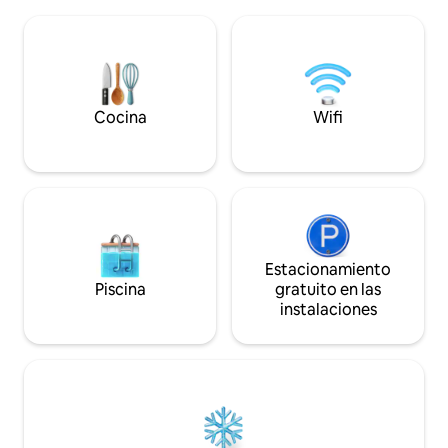
departamento cuenta con interiores
un chef puede pr
elegantes, una iluminación ambiental
deliciosas (* cargo
cálida, una silla colgante, muebles de
mascotas (* tarifa adicio
primera calidad y todo lo esencial para
para relajarte en 
una estadía relajante. La hermosa zona
para una reunión o
de Lakeside, las fuentes, los jardines, los
mejor parte de la h
senderos para caminar, las cafeterías y
Cocina
Wifi
las instalaciones recreativas están a poca
distancia a pie.
Estacionamiento
Piscina
gratuito en las
instalaciones