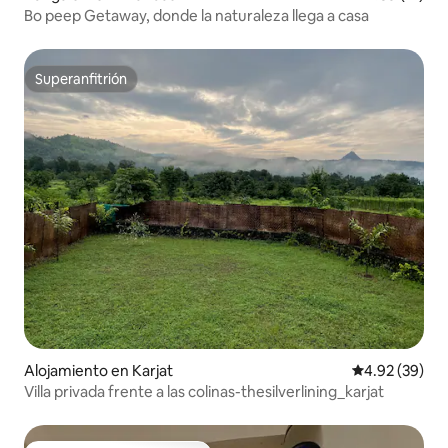
Bo peep Getaway, donde la naturaleza llega a casa
Superanfitrión
Superanfitrión
Alojamiento en Karjat
Calificación p
4.92 (39)
Villa privada frente a las colinas-thesilverlining_karjat