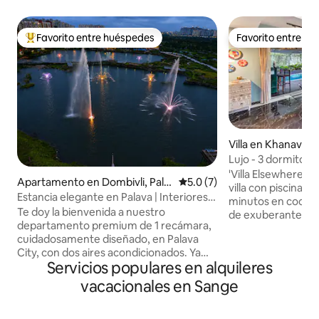
Favorito entre huéspedes
Favorito entre h
Favorito entre huéspedes preferido
Favorito entre h
Villa en Khanavale
Lujo - 3 dormitori
- Villa con piscina 
'Villa Elsewhere' 
Apartamento en Dombivli, Pala
Calificación promedio: 5.0 de
5.0 (7)
villa con piscina p
va
Estancia elegante en Palava | Interiores
minutos en coche
con estilo | Wifi
Te doy la bienvenida a nuestro
de exuberantes vi
departamento premium de 1 recámara,
campos, colinas y 
cuidadosamente diseñado, en Palava
naturaleza. La villa tiene 3 dormitorios
City, con dos aires acondicionados. Ya
con aire acondicio
Servicios populares en alquileres
sea que estés de visita por trabajo, en
gran sala de estar 
una escapada familiar o en un viaje de fin
acondicionado que
vacacionales en Sange
de semana, este alojamiento ofrece una
privada y una gran
estancia cómoda, elegante y tranquila. El
cocina está total