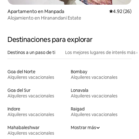
Apartamento en Manpada
Calificación p
4.92 (26)
Alojamiento en Hiranandani Estate
Destinaciones para explorar
Destinos a un paso de ti
Los mejores lugares de interés más 
Goa del Norte
Bombay
Alquileres vacacionales
Alquileres vacacionales
Goa del Sur
Lonavala
Alquileres vacacionales
Alquileres vacacionales
Indore
Raigad
Alquileres vacacionales
Alquileres vacacionales
Mahabaleshwar
Mostrar más
Alquileres vacacionales