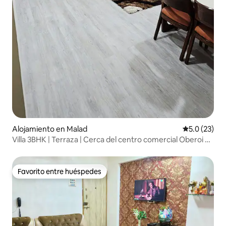
Alojamiento en Malad
Calificación
5.0 (23)
Villa 3BHK | Terraza | Cerca del centro comercial Oberoi y
NESCO
Favorito entre huéspedes
Favorito entre huéspedes