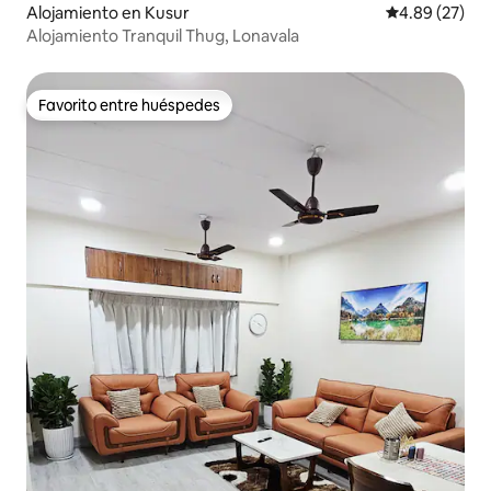
Alojamiento en Kusur
Calificación p
4.89 (27)
Alojamiento Tranquil Thug, Lonavala
Favorito entre huéspedes
Favorito entre huéspedes