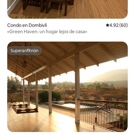
Condo en Dombivli
Calificación p
4.92 (60)
«Green Haven: un hogar lejos de casa»
Superanfitrión
Superanfitrión