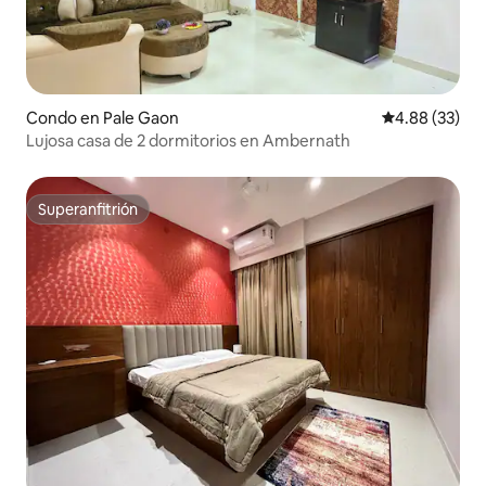
Condo en Pale Gaon
Calificación p
4.88 (33)
Lujosa casa de 2 dormitorios en Ambernath
Superanfitrión
Superanfitrión