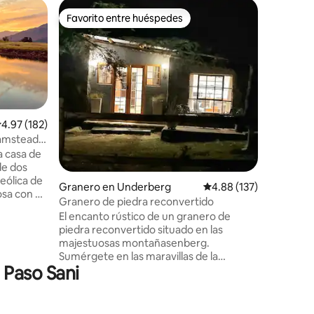
Casa de 
Favorito entre huéspedes
Favorit
Favorito entre huéspedes
Favorit
Granja P
Mthini ti
niños y s
carreter
carretera
Underberg
cuatro do
dormitori
alificación promedio: 4.97 de 5, 182 reseñas
4.97 (182)
camas ¾ 
Hamstead
habitacio
 casa de
También 
de dos
gran sala
 eólica de
Granero en Underberg
Calificación promedio: 
4.88 (137)
abierta, 
sa con el
un patio 
Granero de piedra reconvertido
 terrenos
limpieza 
El encanto rústico de un granero de
 pequeña
piedra reconvertido situado en las
majestuosas montañasenberg.
erg con
Sumérgete en las maravillas de la
stock
 Paso Sani
naturaleza en el patio con vistas
ininterrumpidas a las montañas mientras
bierta de
el ganado y los caballos pastan cerca,
na
disfruta de un paseo hasta el río
 donde se