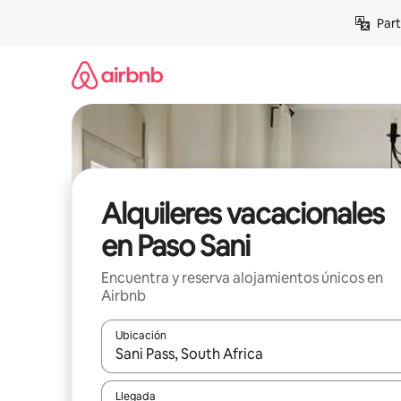
Omite
Part
el
contenido
Alquileres vacacionales
en Paso Sani
Encuentra y reserva alojamientos únicos en
Airbnb
Ubicación
Cuando los resultados estén disponibles, navega co
Llegada