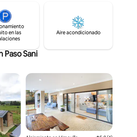
Mkimkhulu para practicar pesca con
ilias de
mosca. Para los más activos, una
es.
caminata por uno de los muchos
senderos de la granja, hay un montón de
ionamiento
aves para disfrutar, o trae tu bicicleta
ito en las
Aire acondicionado
para fantásticas rutas de MTB. Sea cual
alaciones
sea la experiencia que quieras vivir en las
montañas, la encontrarás aquí.
n Paso Sani