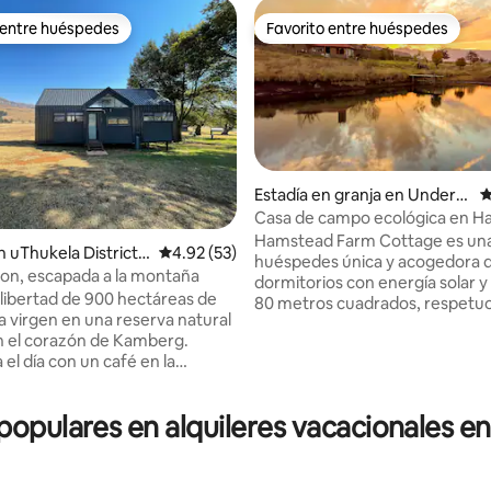
 entre huéspedes
Favorito entre huéspedes
 entre huéspedes
Favorito entre huéspedes
Estadía en granja en Underb
C
erg
Casa de campo ecológica en 
: 4.9 de 5, 62 reseñas
Farm
Hamstead Farm Cottage es una
 uThukela District
Calificación promedio: 4.92 de 5, 53 reseñas
4.92 (53)
huéspedes única y acogedora 
ity
on, escapada a la montaña
dormitorios con energía solar y
a libertad de 900 hectáreas de
80 metros cuadrados, respetuo
a virgen en una reserva natural
medio ambiente, situada en los
n el corazón de Kamberg.
de la vivienda principal en una
el día con un café en la
granja. Hay espectaculares vistas a las
ientras los ñus negros
montañas del sur de Drakensb
 por debajo, o pasa una
una pequeña presa de agua de 
 populares en alquileres vacacionales en
ranquila pescando con mosca
cerca. Los niños pueden jugar de forma
pia presa privada de truchas.
segura en una zona vallada y cu
utas de senderismo
césped contigua. Se trata de u
as y avista especies de aves
escapada tranquila y silenciosa