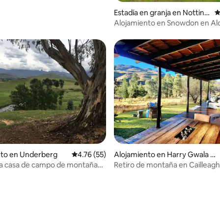
 4.96 de 5, 51 reseñas
Estadía en granja en Notting
C
ham Road
Alojamiento en Snowdon en Al
 4.69 de 5, 64 reseñas
nto en Underberg
Calificación promedio: 4.76 de 5, 55 reseñas
4.76 (55)
Alojamiento en Harry Gwala Di
trict Municipality
ca casa de campo de montaña
Retiro de montaña en Cailleagh
oque acogedor