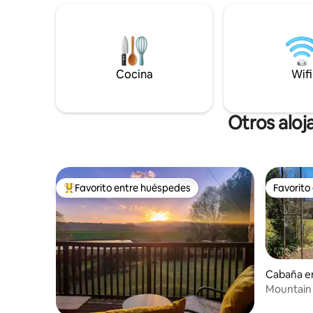
que lo convierte en el espacio perfecto
raras. De
para comidas familiares, café por la
en la com
mañana o simplemente sumergirse en
moderna 
las impresionantes vistas. ✨ Cerca de
totalment
senderismo, paseos a caballo, senderos
comodidad
de MTB y restaurantes
Cocina
Wifi
escapada 
coches 4x
Otros aloj
Favorito entre huéspedes
Favorito
Favorito entre huéspedes preferido
Favorito
Cabaña e
Mountain