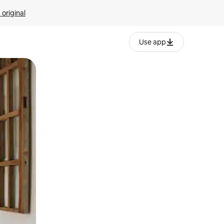
 original
Use app
o o desliza el dedo.