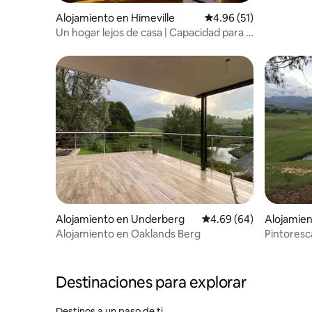
Alojamiento en Himeville
Calificación promedio:
4.96 (51)
Un hogar lejos de casa | Capacidad para 6
personas | Underberg y Sani Pass
Alojamiento en Underberg
Calificación promedio:
4.69 (64)
Alojamie
Alojamiento en Oaklands Berg
Pintores
con un t
Destinaciones para explorar
Destinos a un paso de ti