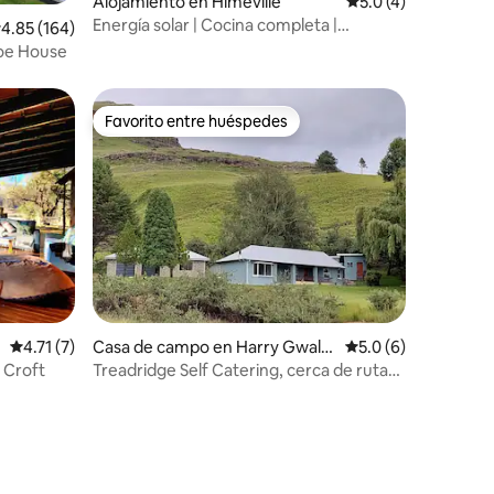
Alojamiento en Himeville
Calificación promed
5.0 (4)
Energía solar | Cocina completa |
alificación promedio: 4.85 de 5, 164 reseñas
4.85 (164)
Escapada a la montaña
oe House
Favorito entre huéspedes
Favorito entre huéspedes
s
Calificación promedio: 4.71 de 5, 7 reseñas
4.71 (7)
Casa de campo en Harry Gwala
Calificación promed
5.0 (6)
District Municipality
 Croft
Treadridge Self Catering, cerca de rutas
de senderismo