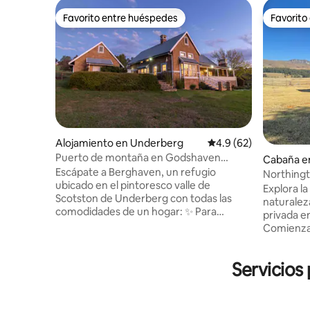
Favorito entre huéspedes
Favorito
Favorito entre huéspedes
Favorito
Alojamiento en Underberg
Calificación promedio
4.9 (62)
Puerto de montaña en Godshaven
Cabaña en
Instagram: berghaven.underberg
Escápate a Berghaven, un refugio
Municipal
Northingt
ubicado en el pintoresco valle de
Explora l
Scotston de Underberg con todas las
naturalez
comodidades de un hogar: ✨ Para
privada e
mascotas y familias ✨ Con vistas a una
Comienza 
presa de truchas (captura y liberación) ✨
montaña m
Camina hasta el río Umzimkulu: baño y
deambulan
metro (de temporada) Chimeneas ✨
Servicios
mañana t
interiores y al aire libre para las
en tu pro
acogedoras noches de invierno ✨ Amplio
Explora r
porche: los 3 dormitorios se abren a él, lo
panorámic