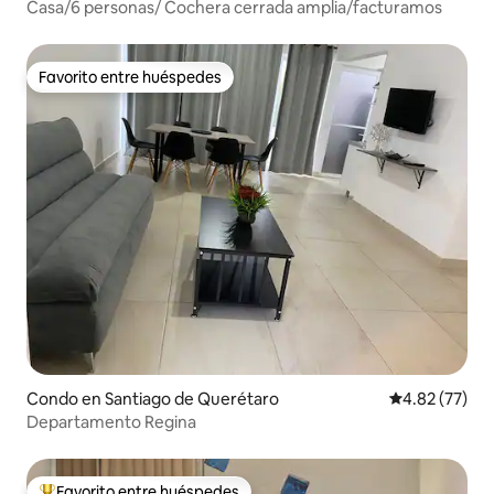
Casa/6 personas/ Cochera cerrada amplia/facturamos
Favorito entre huéspedes
Favorito entre huéspedes
Condo en Santiago de Querétaro
Calificación 
4.82 (77)
Departamento Regina
Favorito entre huéspedes