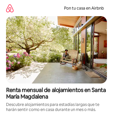
Omite
el
Pon tu casa en Airbnb
contenido
Renta mensual de alojamientos en Santa
María Magdalena
Descubre alojamientos para estadías largas que te
harán sentir como en casa durante un mes o más.