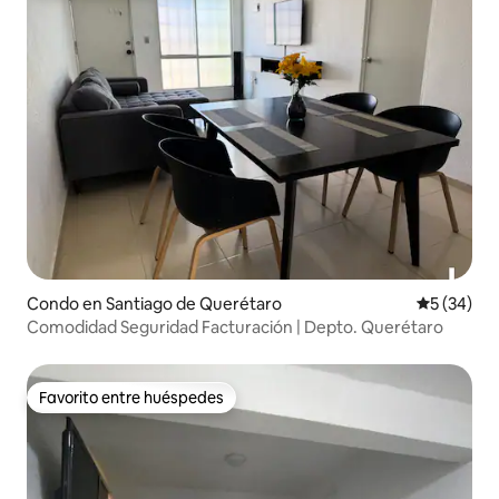
Condo en Santiago de Querétaro
Calificaci
5 (34)
Comodidad Seguridad Facturación | Depto. Querétaro
Favorito entre huéspedes
Favorito entre huéspedes