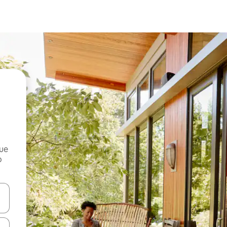
que
o
n las teclas de flecha hacia arriba y hacia abajo o explora con el tact