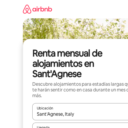
Omite
el
contenido
Renta mensual de
alojamientos en
Sant'Agnese
Descubre alojamientos para estadías largas 
te harán sentir como en casa durante un mes 
más.
Ubicación
Cuando los resultados estén disponibles, navega co
Llegada