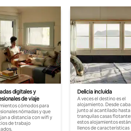
das digitales y
Delicia incluida
sionales de viaje
A veces el destino es el
alojamiento. Desde caba
amientos cómodos para
junto al acantilado hasta
sionales nómadas y que
tranquilas casas flotante
jan a distancia con wifi y
estos alojamientos están
ios de trabajo
llenos de características
cados.