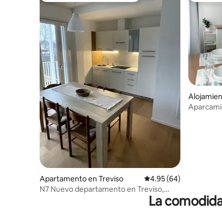
Alojamien
Aparcamie
Apartamento en Treviso
Calificación promedio:
4.95 (64)
N7 Nuevo departamento en Treviso,
La comodidad
cerca de la estación + traslado