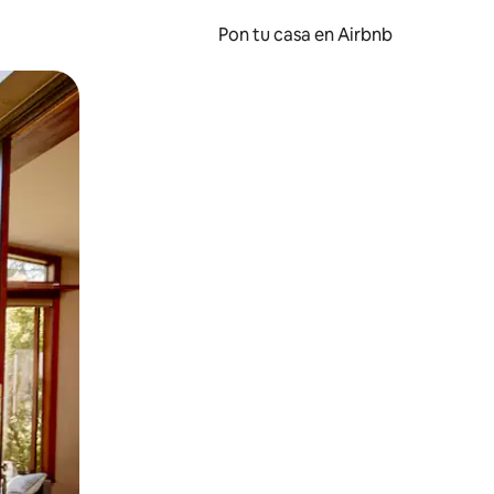
Pon tu casa en Airbnb
o o desliza el dedo.