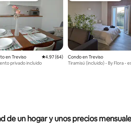
to en Treviso
Calificación promedio: 4.97 de 5, 64 reseñas
4.97 (64)
Condo en Treviso
nto privado incluido
Tiramisú (incluido) - By Flora - 
 4.95 de 5, 64 reseñas
 de un hogar y unos precios mensuale