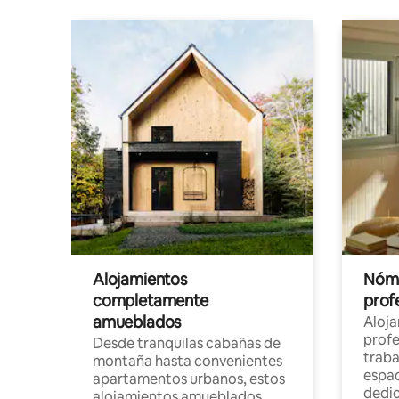
Alojamientos
Nóma
completamente
profe
amueblados
Aloj
profe
Desde tranquilas cabañas de
traba
montaña hasta convenientes
espac
apartamentos urbanos, estos
dedi
alojamientos amueblados