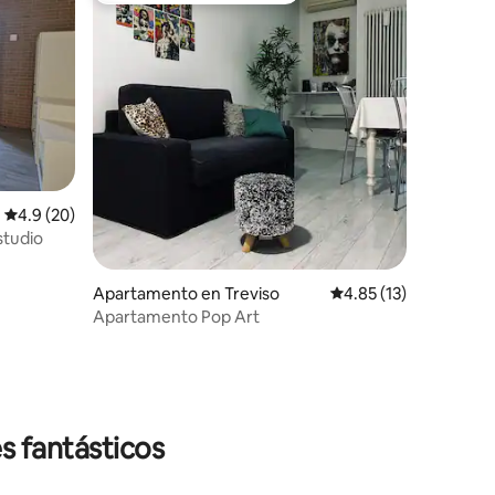
Calificación promedio: 4.9 de 5, 20 reseñas
4.9 (20)
estudio
Apartamento en Treviso
Calificación promedio:
4.85 (13)
Apartamento Pop Art
s fantásticos