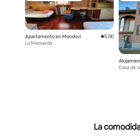
Apartamento en Mondovì
Calificación prome
5 (9)
La Mansarda
Alojamien
Casa de v
La comodidad