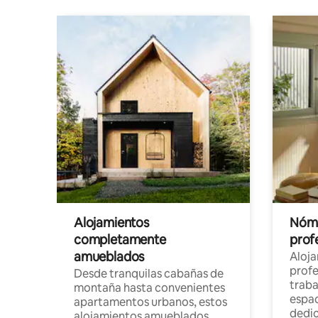
Alojamientos
Nóma
completamente
profe
amueblados
Aloj
profe
Desde tranquilas cabañas de
traba
montaña hasta convenientes
espac
apartamentos urbanos, estos
dedi
alojamientos amueblados