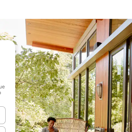
que
o
n las teclas de flecha hacia arriba y hacia abajo o explora con el tact