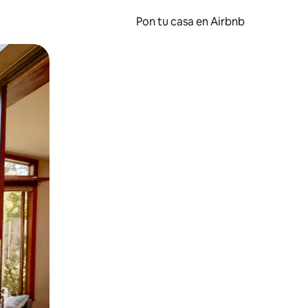
Pon tu casa en Airbnb
o o desliza el dedo.