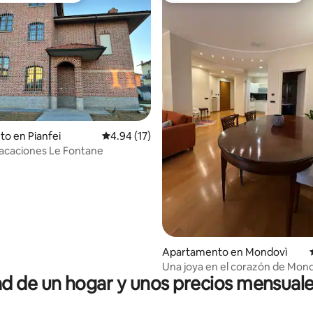
dio: 5 de 5, 9 reseñas
to en Pianfei
Calificación promedio: 4.94 de 5, 17 reseñas
4.94 (17)
acaciones Le Fontane
Apartamento en Mondovì
Una joya en el corazón de Mon
 de un hogar y unos precios mensuale