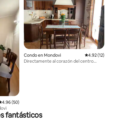
Condo en Mondovì
Calificación promedio:
4.92 (12)
Directamente al corazón del centro
histórico de Mondovì
Calificación promedio: 4.96 de 5, 50 reseñas
4.96 (50)
dovì
s fantásticos