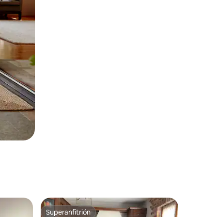
Superanfitrión
rido
Superanfitrión