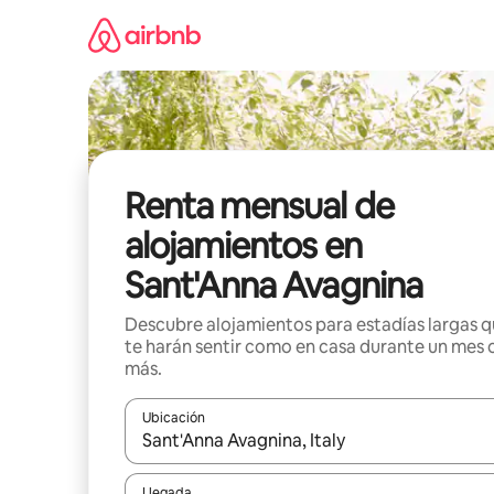
Omite
el
contenido
Renta mensual de
alojamientos en
Sant'Anna Avagnina
Descubre alojamientos para estadías largas 
te harán sentir como en casa durante un mes 
más.
Ubicación
Cuando los resultados estén disponibles, navega co
Llegada