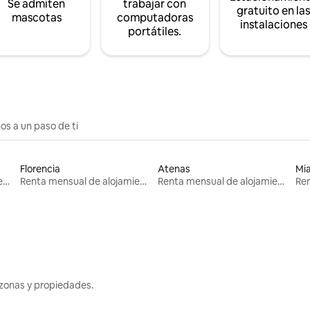
Se admiten
trabajar con
gratuito en la
mascotas
computadoras
instalaciones
portátiles.
os a un paso de ti
Florencia
Atenas
Mi
Renta mensual de alojamientos
Renta mensual de alojamientos
Renta mensual de alojamientos
zonas y propiedades.