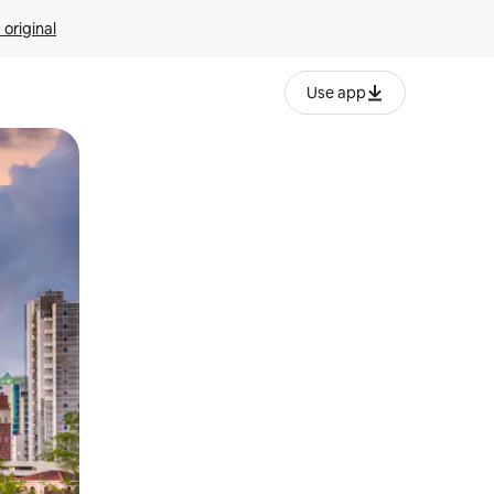
 original
Use app
o o desliza el dedo.