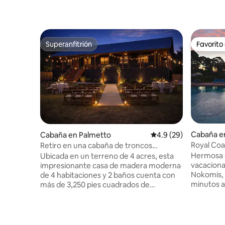
Superanfitrión
Favorito
Superanfitrión
Favorito
Cabaña e
Cabaña en Palmetto
Calificación promedio
4.9 (29)
Royal Coa
Retiro en una cabaña de troncos
bahía cerc
encantada: Sarasota/St. Pete
Hermosa c
Ubicada en un terreno de 4 acres, esta
vacaciona
impresionante casa de madera moderna
Nokomis, F
de 4 habitaciones y 2 baños cuenta con
minutos al
más de 3,250 pies cuadrados de
Estamos a
arquitectura verdaderamente única,
playas de 
ideal para bodas, cumpleaños y
minutos d
reuniones numerosas. Disfrute de camas
Venecia, 
Tempur-Pedic, televisores inteligentes