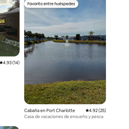
Favorito entre huéspedes
Favorito entre huéspedes
Calificación promedio: 4.93 de 5, 14 reseñas
4.93 (14)
Cabaña en Port Charlotte
Calificación promedio:
4.92 (25)
Casa de vacaciones de ensueño y pesca