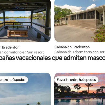
: 4.67 de 5, 3 reseñas
Cabaña en Bradenton
n Bradenton
Cabaña de 1 dormitorio con serv
 1 dormitorio en Sun resort
bañas vacacionales que admiten masco
complejo turístico
 entre huéspedes
Favorito entre huéspedes
 entre huéspedes
Favorito entre huéspedes