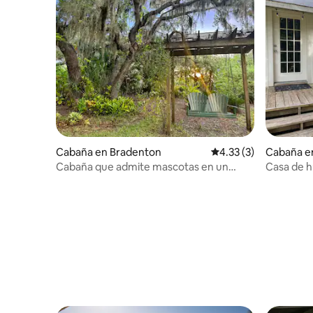
Cabaña en Bradenton
Calificación promedio
4.33 (3)
Cabaña en
Cabaña que admite mascotas en un
Casa de h
complejo turístico
piscina cl