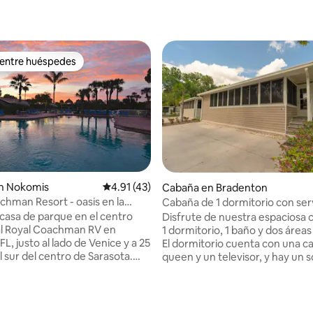
 entre huéspedes
 entre huéspedes
n Nokomis
Calificación promedio: 4.91 de 5, 43 reseñas
4.91 (43)
: 4.9 de 5, 29 reseñas
Cabaña en Bradenton
chman Resort - oasis en la
Cabaña de 1 dormitorio con serv
a de la playa
complejo turístico
asa de parque en el centro
Disfrute de nuestra espaciosa 
l Royal Coachman RV en
1 dormitorio, 1 baño y dos áreas
L, justo al lado de Venice y a 25
El dormitorio cuenta con una 
 sur del centro de Sarasota.
queen y un televisor, y hay un 
 8 minutos en coche de las
en cada sala de estar para que
arena blanca del golfo y a 10
dormir hasta 6 huéspedes. Incl
el pintoresco centro de
baño privado completo, calefac
con tiendas y un mercado de
aire acondicionado, ropa de ca