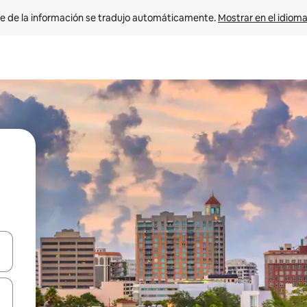
e de la información se tradujo automáticamente. 
Mostrar en el idioma
n las teclas de flecha hacia arriba y hacia abajo o explora con el tact