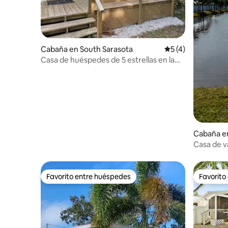
Cabaña en South Sarasota
Calificación prome
5 (4)
Casa de huéspedes de 5 estrellas en la
piscina climatizada
Cabaña en
Casa de v
Favorito entre huéspedes
Favorito
Favorito entre huéspedes
Favorito