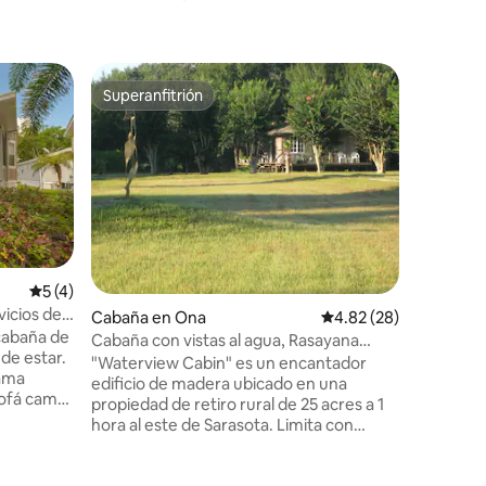
Cabaña e
Superanfitrión
Superanf
Superanfitrión
Superanf
¡Retiro ju
¡Trae a to
con mucho
ubicado ju
sea que e
familia, 
visitando
perfecto lejos
minutos 
Calificación promedio: 5 de 5, 4 reseñas
5 (4)
restauran
icios del
Cabaña en Ona
Calificación promedio:
4.82 (28)
familiar 
cabaña de
de Tampa
Cabaña con vistas al agua, Rasayana
 de estar.
y de la h
Cove Ayurvedic Retreat
"Waterview Cabin" es un encantador
cama
45 minuto
edificio de madera ubicado en una
sofá cama
Sarasota
propiedad de retiro rural de 25 acres a 1
 puedan
hacer y e
hora al este de Sarasota. Limita con
uye un
Horse Creek, un afluente del río Peace,
ción y
en el condado de Hardee, Florida. Los
ma, un