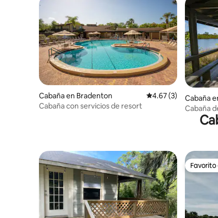
Cabaña en Bradenton
Calificación promedio
4.67 (3)
Cabaña e
Cabaña con servicios de resort
Cabaña de
Ca
Favorito
Favorito