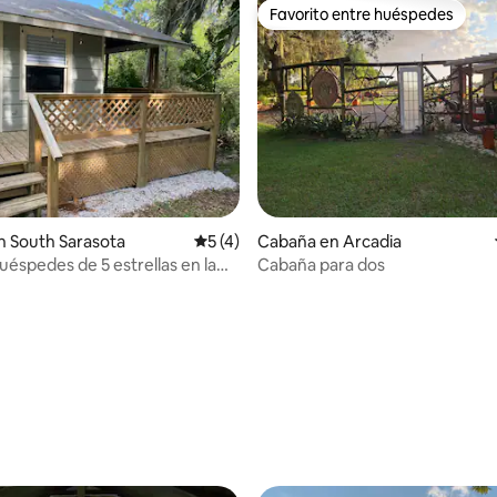
Favorito entre huéspedes
Favorito entre huéspedes
: 4.33 de 5, 3 reseñas
 South Sarasota
Calificación promedio: 5 de 5, 4 reseñas
5 (4)
Cabaña en Arcadia
uéspedes de 5 estrellas en la
Cabaña para dos
imatizada