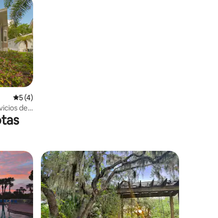
Calificación promedio: 5 de 5, 4 reseñas
5 (4)
icios del
tas