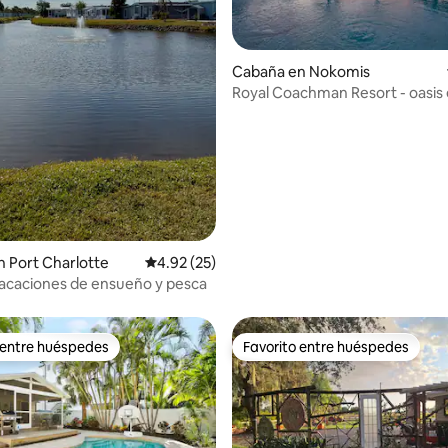
Cabaña en Nokomis
Royal Coachman Resort - oasis 
dio: 5 de 5, 4 reseñas
bahía cerca de la playa
 Port Charlotte
Calificación promedio: 4.92 de 5, 25 reseñas
4.92 (25)
acaciones de ensueño y pesca
 entre huéspedes
Favorito entre huéspedes
 entre huéspedes
Favorito entre huéspedes