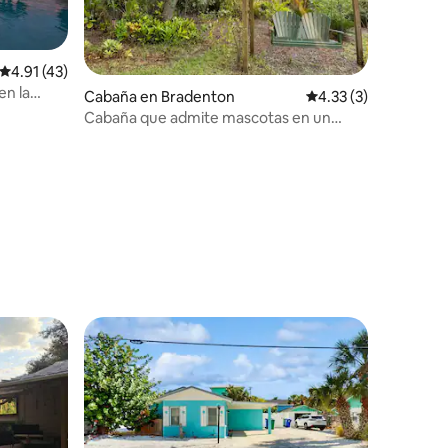
Calificación promedio: 4.91 de 5, 43 reseñas
4.91 (43)
en la
Cabaña en Bradenton
Calificación promedi
4.33 (3)
Cabaña que admite mascotas en un
complejo turístico