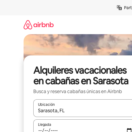
Omite
Part
el
contenido
Alquileres vacacionales
en cabañas en Sarasota
Busca y reserva cabañas únicas en Airbnb
Ubicación
Cuando los resultados estén disponibles, navega co
Llegada