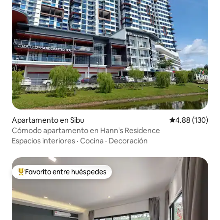
Apartamento en Sibu
Calificación pr
4.88 (130)
Cómodo apartamento en Hann's Residence
Espacios interiores
·
Cocina
·
Decoración
Favorito entre huéspedes
Favorito entre huéspedes preferido