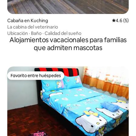
Cabaña en Kuching
Calificació
4.6 (5)
La cabina del veterinario
Ubicación
·
Baño
·
Calidad del sueño
Alojamientos vacacionales para familias
que admiten mascotas
Favorito entre huéspedes
Favorito entre huéspedes