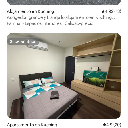
Alojamiento en Kuching
Calificación 
4.92 (13)
Acogedor, grande y tranquilo alojamiento en Kuching
/Alquiler de coches
Familiar
·
Espacios interiores
·
Calidad-precio
Superanfitrión
Superanfitrión
Apartamento en Kuching
Calificación
4.9 (20)