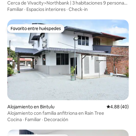
Cerca de Vivacity>Northbank | 3 habitaciones 9 personas
Red
Familiar
·
Espacios interiores
·
Check-in
Favorito entre huéspedes
Favorito entre huéspedes
Alojamiento en Bintulu
Calificación p
4.88 (40)
Alojamiento con familia anfitriona en Rain Tree
Cocina
·
Familiar
·
Decoración