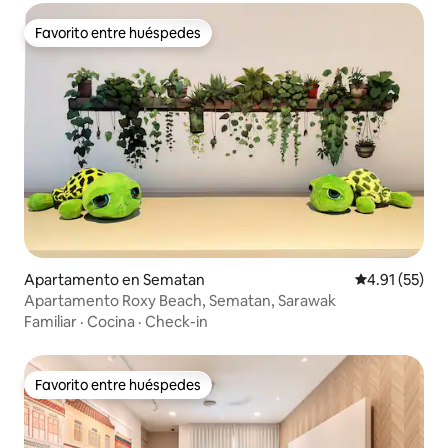
Favorito entre huéspedes
Favorito entre huéspedes
Apartamento en Sematan
Calificación 
4.91 (55)
Apartamento Roxy Beach, Sematan, Sarawak
Familiar
·
Cocina
·
Check-in
Favorito entre huéspedes
Favorito entre huéspedes