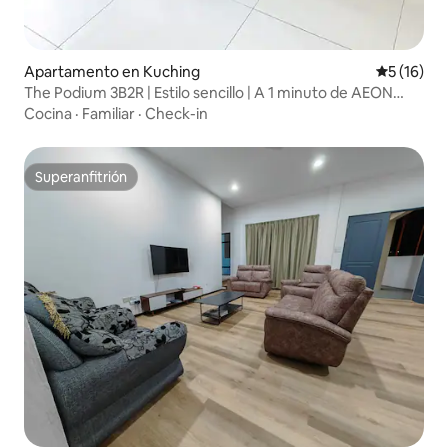
Apartamento en Kuching
Calificaci
5 (16)
The Podium 3B2R | Estilo sencillo | A 1 minuto de AEON
MALL
Cocina
·
Familiar
·
Check-in
Superanfitrión
Superanfitrión