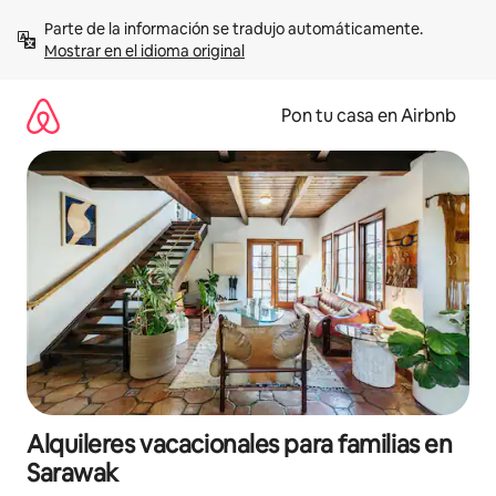
Omite
Parte de la información se tradujo automáticamente. 
el
Mostrar en el idioma original
contenido
Pon tu casa en Airbnb
Alquileres vacacionales para familias en
Sarawak