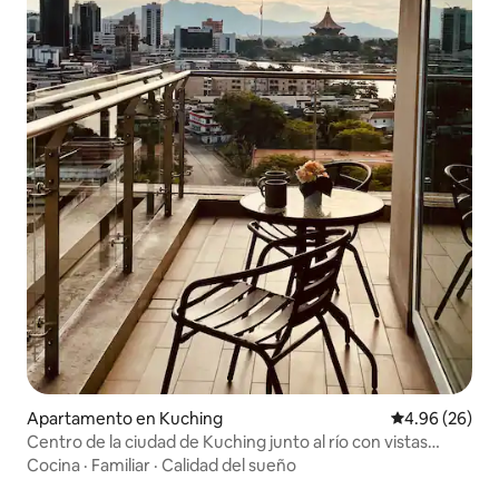
Apartamento en Kuching
Calificación p
4.96 (26)
Centro de la ciudad de Kuching junto al río con vistas
maravillosas
Cocina
·
Familiar
·
Calidad del sueño