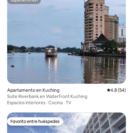
Superanfitrión
Superanfitrión
Apartamento en Kuching
Calificación
4.8 (54)
Suite Riverbank en Waterfront Kuching
Espacios interiores
·
Cocina
·
TV
Favorito entre huéspedes
Favorito entre huéspedes