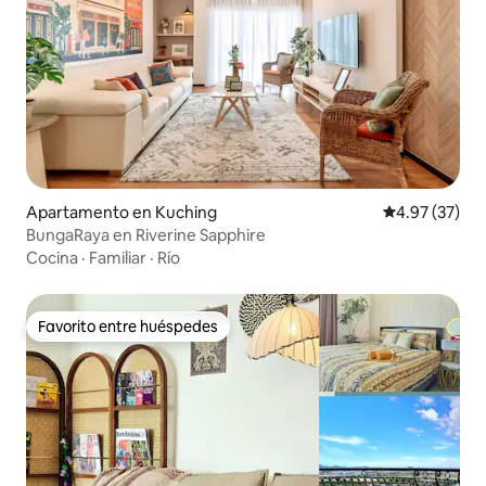
Apartamento en Kuching
Calificación 
4.97 (37)
BungaRaya en Riverine Sapphire
Cocina
·
Familiar
·
Río
Favorito entre huéspedes
Favorito entre huéspedes