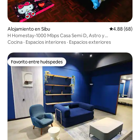
Alojamiento en Sibu
Calificación p
4.88 (68)
H Homestay-1000 Mbps Casa Semi D, Astro y
estacionamiento
Cocina
·
Espacios interiores
·
Espacios exteriores
Favorito entre huéspedes
Favorito entre huéspedes