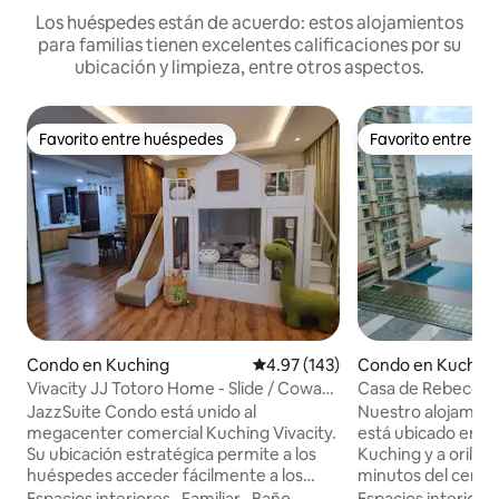
Los huéspedes están de acuerdo: estos alojamientos
para familias tienen excelentes calificaciones por su
ubicación y limpieza, entre otros aspectos.
Favorito entre huéspedes
Favorito entre h
Favorito entre huéspedes
Favorito entre h
Condo en Kuching
Calificación promedio: 4.97 de 5
4.97 (143)
Condo en Kuchin
Vivacity JJ Totoro Home - Slide / Coway
Casa de Rebecca e
/ Ytube
JazzSuite Condo está unido al
Nuestro alojamient
megacenter comercial Kuching Vivacity.
está ubicado en el
Su ubicación estratégica permite a los
Kuching y a orillas
huéspedes acceder fácilmente a los
minutos del centro
puntos de interés/centros de
puente Darul Hana
Espacios interiores
·
Familiar
·
Baño
Espacios interiore