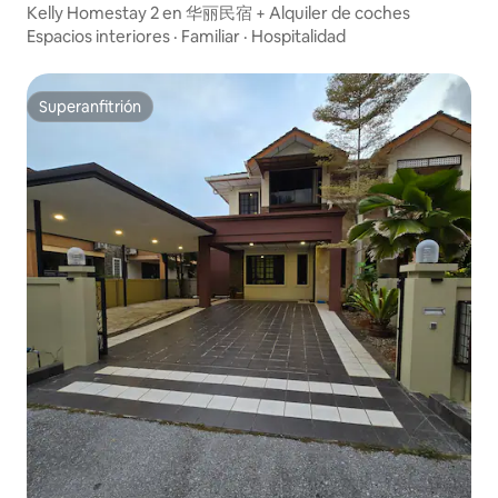
Kelly Homestay 2 en 华丽民宿 + Alquiler de coches
Espacios interiores
·
Familiar
·
Hospitalidad
Superanfitrión
Superanfitrión