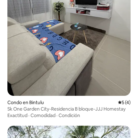
Condo en Bintulu
Calificac
5 (4)
Sk One Garden City-Residencia B bloque-JJJ Homestay
Exactitud
·
Comodidad
·
Condición