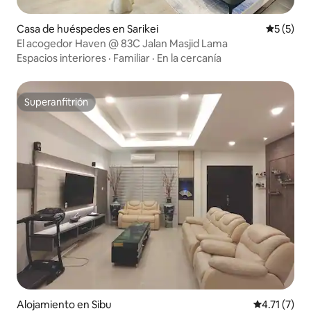
Casa de huéspedes en Sarikei
Calificac
5 (5)
El acogedor Haven @ 83C Jalan Masjid Lama
Espacios interiores
·
Familiar
·
En la cercanía
Superanfitrión
Superanfitrión
Alojamiento en Sibu
Calificación
4.71 (7)