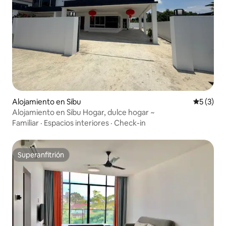
Alojamiento en Sibu
Calificac
5 (3)
Alojamiento en Sibu Hogar, dulce hogar ~
Familiar
·
Espacios interiores
·
Check-in
Superanfitrión
Superanfitrión