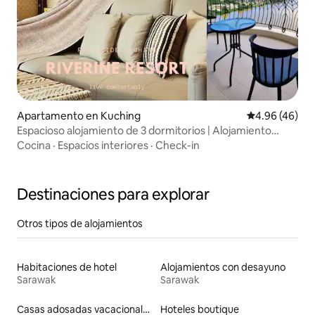
Apartamento en Kuching
Calificación p
4.96 (46)
Espacioso alojamiento de 3 dormitorios | Alojamiento
frente al río
Cocina
·
Espacios interiores
·
Check-in
Destinaciones para explorar
Otros tipos de alojamientos
Habitaciones de hotel
Alojamientos con desayuno
Sarawak
Sarawak
Casas adosadas vacacionales
Hoteles boutique