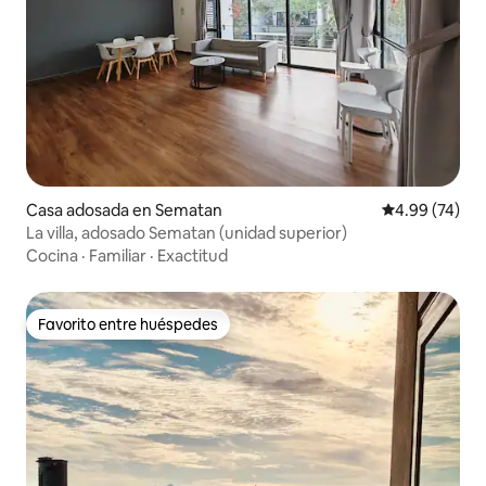
Casa adosada en Sematan
Calificación p
4.99 (74)
La villa, adosado Sematan (unidad superior)
Cocina
·
Familiar
·
Exactitud
Favorito entre huéspedes
Favorito entre huéspedes