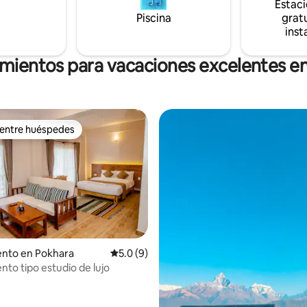
Estac
 aunque
Piscina
gratu
a cocina abierta, puedes
inst
 de deliciosas comidas en
estaurante en las instalaciones.
amientos para vacaciones excelentes en
 entre huéspedes
 entre huéspedes
 4.87 de 5, 15 reseñas
nto en Pokhara
Calificación promedio: 5.0 de 5, 9 reseñas
5.0 (9)
to tipo estudio de lujo