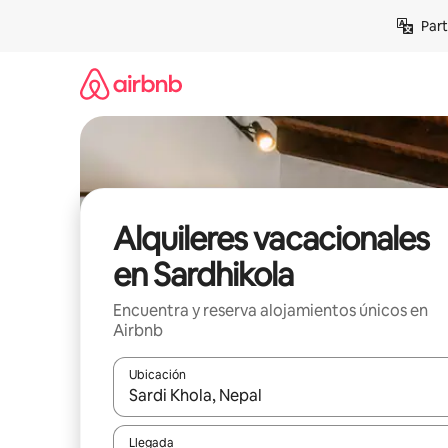
Omite
Part
el
contenido
Alquileres vacacionales
en Sardhikola
Encuentra y reserva alojamientos únicos en
Airbnb
Ubicación
Cuando los resultados estén disponibles, navega co
Llegada