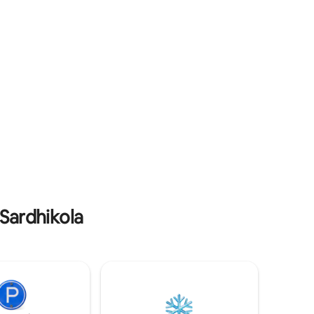
equipada,
está administrada por una familia que
ionamiento
hace todo lo posible para ayudar. 🟥
Refugio tranquilo: sin altavoces ni música
alaciones,
alta.
,
 y cancha
te en el
e como para
 Sardhikola