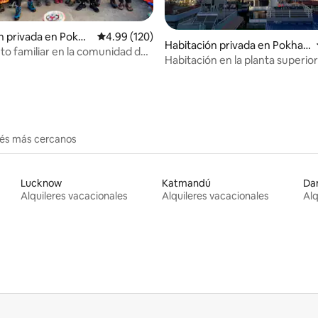
n privada en Pokha
Calificación promedio: 4.99 de 5, 120 reseñas
4.99 (120)
4.97 de 5, 295 reseñas
Habitación privada en Pokhar
to familiar en la comunidad de
a
Habitación en la planta superio
llage
Mountara | Majestuosas vistas a
montaña
erés más cercanos
Lucknow
Katmandú
Dar
Alquileres vacacionales
Alquileres vacacionales
Alq