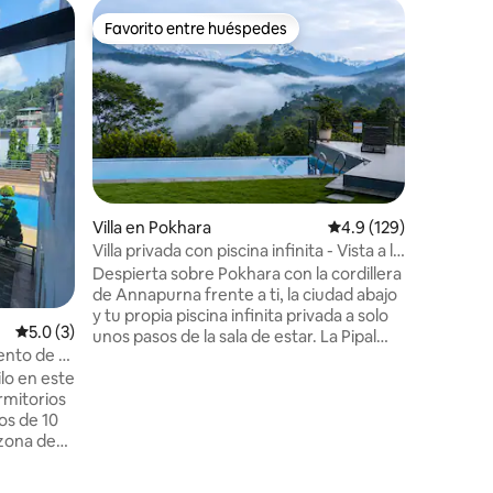
Alojamie
Favorito entre huéspedes
Superanf
Favorito entre huéspedes
Superanf
Jardin H
el jardín 
Relájate 
ladrillo 
techo de 
metros de
refugio e
ofrece un
lago y las
con chaut
Villa en Pokhara
Calificación promedio:
4.9 (129)
planta c
Villa privada con piscina infinita - Vista a la
habitacio
montaña y al lago
Despierta sobre Pokhara con la cordillera
comedor.
de Annapurna frente a ti, la ciudad abajo
relajante
y tu propia piscina infinita privada a solo
es el lug
Calificación promedio: 5.0 de 5, 3 reseñas
5.0 (3)
unos pasos de la sala de estar. La Pipal
grupos se
nto de 2
Tree Mountain Villa es una acogedora
aire libre.
ilo en este
villa con forma de A diseñada para
mitorios
familias, parejas o grupos pequeños que
os de 10
buscan descansar, reconectar y disfrutar
 zona de
del lado más tranquilo de Pokhara. A solo
15 minutos cuesta arriba del bullicio de
rtamento
Pokhara, la villa es moderna, impecable y