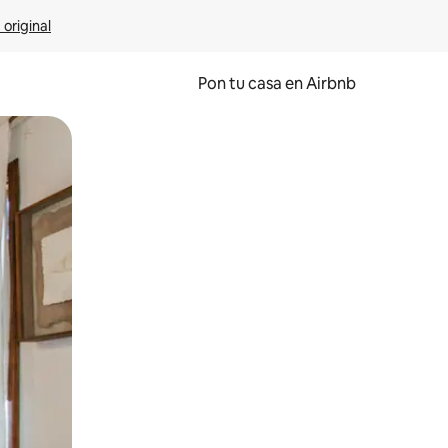
 original
Pon tu casa en Airbnb
o o desliza el dedo.