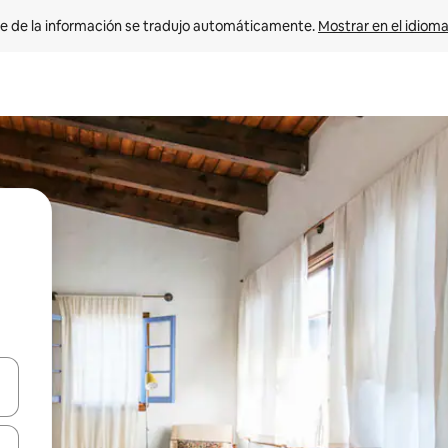
e de la información se tradujo automáticamente. 
Mostrar en el idioma
n las teclas de flecha hacia arriba y hacia abajo o explora con el tact