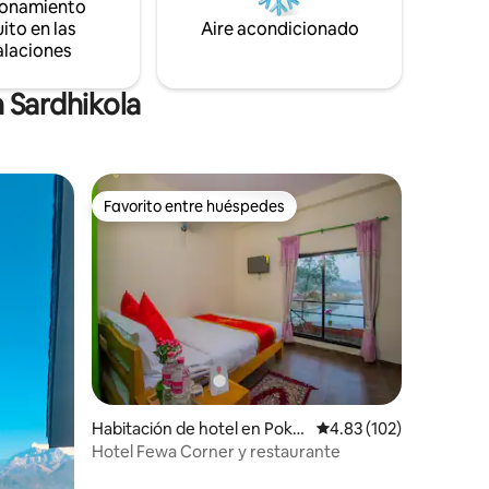
ionamiento
ito en las
Aire acondicionado
alaciones
 Sardhikola
Favorito entre huéspedes
Favorito entre huéspedes
Habitación de hotel en Pokh
Calificación promedio: 
4.83 (102)
ara
Hotel Fewa Corner y restaurante