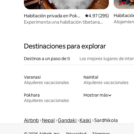
Habitació
Habitación privada en Pokha
Calificación promedio: 
4.97 (295)
ra
ra
Alojamien
Experimenta una habitación tibetana
Barang Vi
única
Destinaciones para explorar
Destinos a un paso de ti
Los mejores lugares de int
Varanasi
Nainital
Alquileres vacacionales
Alquileres vacacionales
Pokhara
Mostrar más
Alquileres vacacionales
Airbnb
Nepal
Gandaki
Kaski
Sardhikola