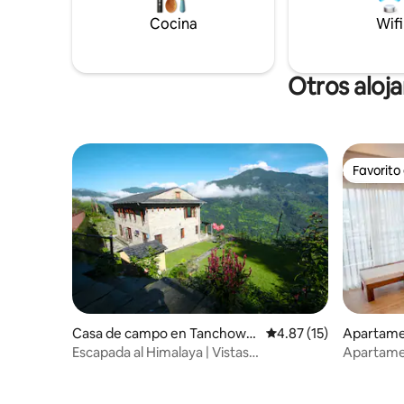
huéspedes. Ten en cuenta que,
Cocina
Wifi
no hay un
disfrutar
nuestro r
Otros aloj
Favorito
Favorito
Casa de campo en Tanchowk
Calificación promedio:
4.87 (15)
Apartame
village
Escapada al Himalaya | Vistas
Apartamen
panorámicas y chef privado