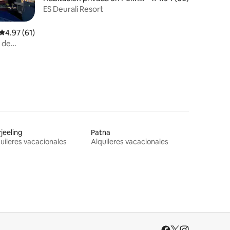
a
ES Deurali Resort
Calificación promedio: 4.97 de 5, 61 reseñas
4.97 (61)
r de
 la
jeeling
Patna
uileres vacacionales
Alquileres vacacionales