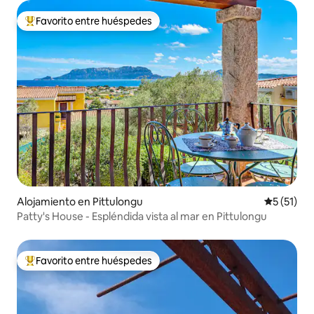
Favorito entre huéspedes
Favorito entre huéspedes preferido
Alojamiento en Pittulongu
Calificaci
5 (51)
Patty's House - Espléndida vista al mar en Pittulongu
Favorito entre huéspedes
Favorito entre huéspedes preferido