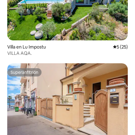
Villa en Lu Impostu
Calificaci
5 (25)
VILLA AQA.
Superanfitrión
Superanfitrión