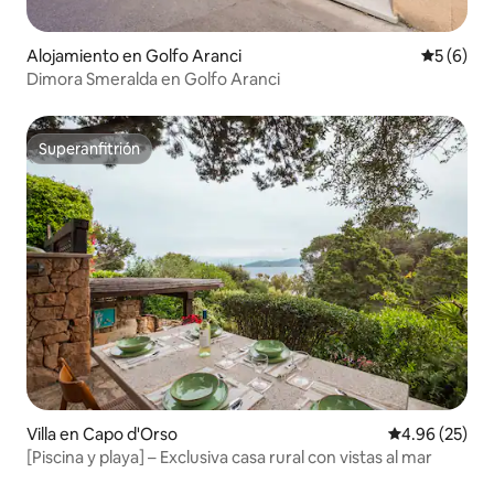
Alojamiento en Golfo Aranci
Calificac
5 (6)
Dimora Smeralda en Golfo Aranci
Superanfitrión
Superanfitrión
Villa en Capo d'Orso
Calificación p
4.96 (25)
[Piscina y playa] – Exclusiva casa rural con vistas al mar