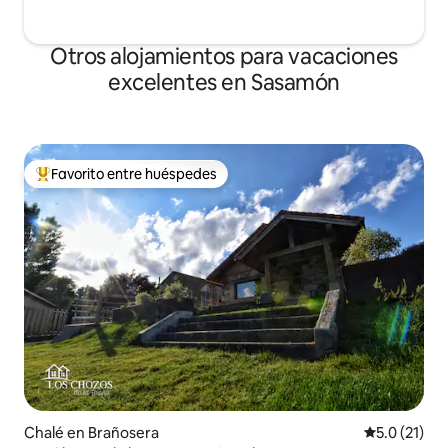
Otros alojamientos para vacaciones
excelentes en Sasamón
Favorito entre huéspedes
Favorito entre huéspedes preferido
Chalé en Brañosera
Calificación
5.0 (21)