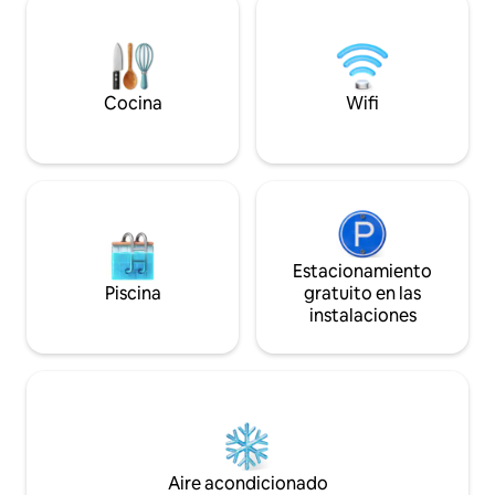
refugio para relajarte, disfrutar de un
TV de 55” y coci
entorno tranquilo y acogedor? ¡Elígenos!
equipada (incluido l
Capacidad máxima 
menor de 14 años.
Cocina
Wifi
Estacionamiento
Piscina
gratuito en las
instalaciones
Aire acondicionado