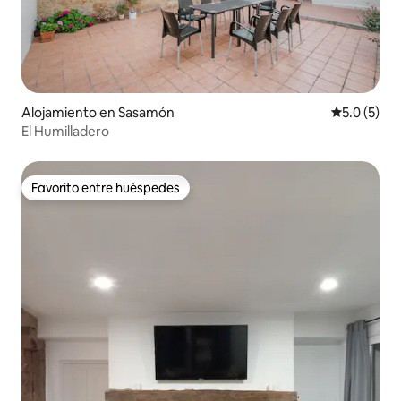
Alojamiento en Sasamón
Calificació
5.0 (5)
El Humilladero
Favorito entre huéspedes
Favorito entre huéspedes