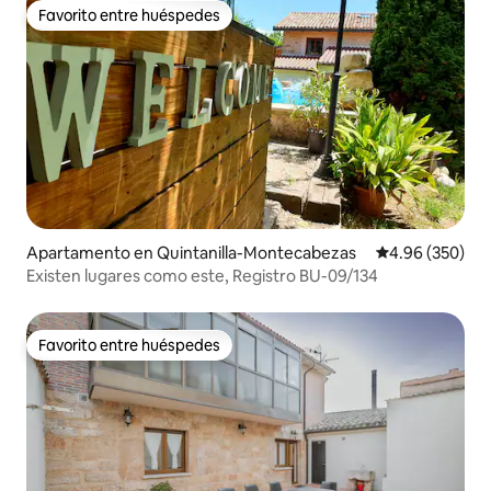
Favorito entre huéspedes
Favorito entre huéspedes
Apartamento en Quintanilla-Montecabezas
Calificación pr
4.96 (350)
Existen lugares como este, Registro BU-09/134
Favorito entre huéspedes
Favorito entre huéspedes