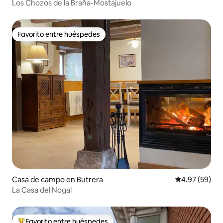
Los Chozos de la Braña-Mostajuelo
Favorito entre huéspedes
Favorito entre huéspedes
Casa de campo en Butrera
Calificación p
4.97 (59)
La Casa del Nogal
Favorito entre huéspedes