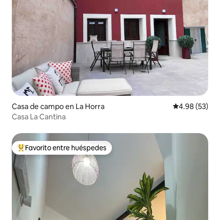
Casa de campo en La Horra
Calificación p
4.98 (53)
Casa La Cantina
Favorito entre huéspedes
Favorito entre huéspedes preferido