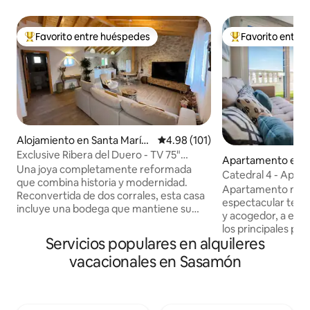
Favorito entre huéspedes
Favorito entre
Favorito entre huéspedes preferido
Favorito entre hu
Alojamiento en Santa María
Calificación promedio: 4.98 de 5
4.98 (101)
del Mercadillo
Exclusive Ribera del Duero - TV 75"
Apartamento en 
Netflix y Wifi
Una joya completamente reformada
Catedral 4 - Apar
que combina historia y modernidad.
Deluxe
Apartamento nuev
Reconvertida de dos corrales, esta casa
espectacular terr
incluye una bodega que mantiene su
y acogedor, a esca
esencia histórica. Ubicada en un pueblo
los principales pun
de tan solo 70 habitantes, aquí el silencio
Servicios populares en alquileres
de la ciudad de Burgos. Disp
es el mayor lujo. Equipada con todas las
habitaciones, una
vacacionales en Sasamón
comodidades, disfruta de tus series y
cm y dos con cama
películas favoritas en Netflix mientras
camas de 90 x 200
saboreas un café recién hecho con
completos con du
nuestra cafetera premium. ¿Buscas un
El alojamiento dis