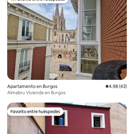
Favorito entre huéspedes preferido
Apartamento en Burgos
Calificación 
4.98 (43)
Almabru Vivienda en Burgos
Favorito entre huéspedes
Favorito entre huéspedes