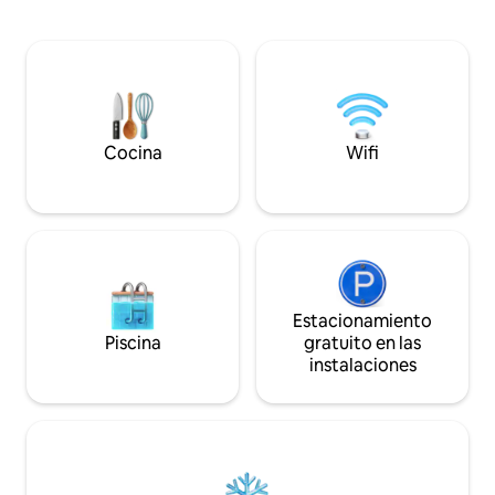
interior de calidad. Garden House
Cada detalle se el
también es ideal como alternativa para
ambiente cálido y r
trabajar desde casa o para actividades
acabados de alta 
familiares. Estamos tomando grandes
comodidad. Un luga
medidas de higiene, ventilando,
la ciudad y relaja
limpiando y desinfectando
primera calidad.
adecuadamente las superficies después
de cada huésped.
Cocina
Wifi
Estacionamiento
Piscina
gratuito en las
instalaciones