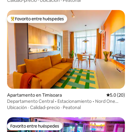
Calidad-precio
·
Ubicación
·
Peatonal
Favorito entre huéspedes
Favorito entre huéspedes preferido
Apartamento en Timisoara
Calificación
5.0 (20)
Departamento Central • Estacionamiento • Nord One
Iulius Town
Ubicación
·
Calidad-precio
·
Peatonal
Favorito entre huéspedes
Favorito entre huéspedes