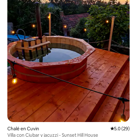
Chalé en Cuvin
Calificación
5.0 (29)
Villa con Ciubar y jacuzzi - Sunset Hill House