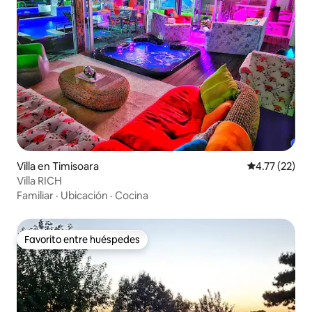
Villa en Timisoara
Calificación 
4.77 (22)
Villa RICH
Familiar
·
Ubicación
·
Cocina
Favorito entre huéspedes
Favorito entre huéspedes