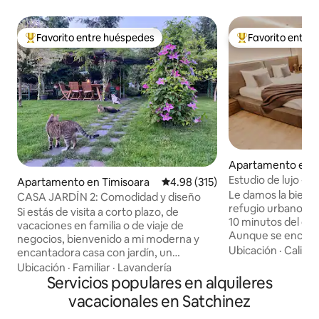
Favorito entre huéspedes
Favorito entre
Favorito entre huéspedes preferido
Favorito entre hu
Apartamento en T
Estudio de lujo - A
Apartamento en Timisoara
Calificación promedio: 4.98 de 5
4.98 (315)
centro de la ciuda
Le damos la bienve
CASA JARDÍN 2: Comodidad y diseño
refugio urbano ubi
Si estás de visita a corto plazo, de
10 minutos del cen
vacaciones en familia o de viaje de
Aunque se encuent
negocios, bienvenido a mi moderna y
apartamentos de l
Ubicación
·
Calida
encantadora casa con jardín, un
moderno interior 
alojamiento único en Timisoara. Rodeada
Ubicación
·
Familiar
·
Lavandería
diseño elegante 
de jardines verdes, aquí encontrarás
Servicios populares en alquileres
pensado, en el qu
disfrute en una casa moderna, con un
vacacionales en Satchinez
contemporánea s
suave toque de naturaleza y un diseño
armoniosamente co