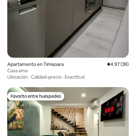
Apartamento en Timisoara
Calificación p
4.97 (39)
Casa ama
Ubicación
·
Calidad-precio
·
Exactitud
Favorito entre huéspedes
Favorito entre huéspedes