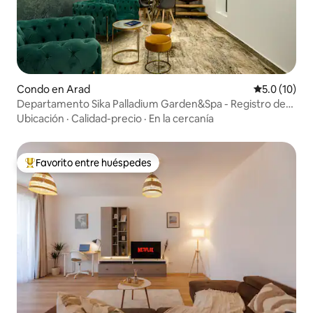
Condo en Arad
Calificación
5.0 (10)
Departamento Sika Palladium Garden&Spa - Registro de
entrada autónomo
Ubicación
·
Calidad-precio
·
En la cercanía
Favorito entre huéspedes
Favorito entre huéspedes preferido