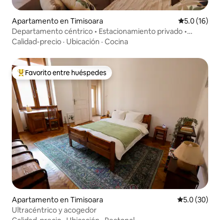
Apartamento en Timisoara
Calificación
5.0 (16)
Departamento céntrico • Estacionamiento privado •
Balcón
Calidad-precio
·
Ubicación
·
Cocina
Favorito entre huéspedes
Favorito entre huéspedes preferido
Apartamento en Timisoara
Calificación
5.0 (30)
Ultracéntrico y acogedor