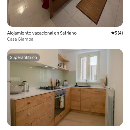
Alojamiento vacacional en Satriano
Calificac
5 (4)
Casa Giampà
Superanfitrión
Superanfitrión