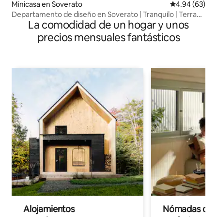
Minicasa en Soverato
Calificación p
4.94 (63)
Departamento de diseño en Soverato | Tranquilo | Terraza
La comodidad de un hogar y unos
| A 6 min del mar
precios mensuales fantásticos
Alojamientos
Nómadas digit