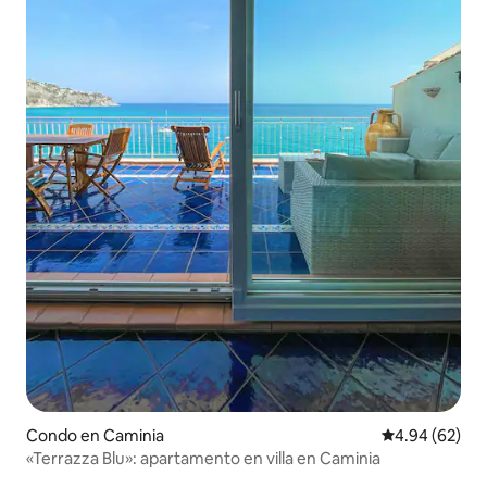
Condo en Caminia
Calificación p
4.94 (62)
«Terrazza Blu»: apartamento en villa en Caminia