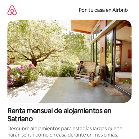
Omite
el
Pon tu casa en Airbnb
contenido
Renta mensual de alojamientos en
Satriano
Descubre alojamientos para estadías largas que te
harán sentir como en casa durante un mes o más.