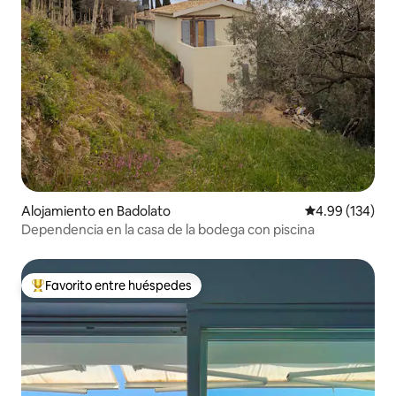
Alojamiento en Badolato
Calificación pr
4.99 (134)
Dependencia en la casa de la bodega con piscina
Favorito entre huéspedes
Favorito entre huéspedes preferido