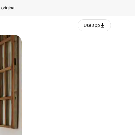
 original
Use app
o o desliza el dedo.