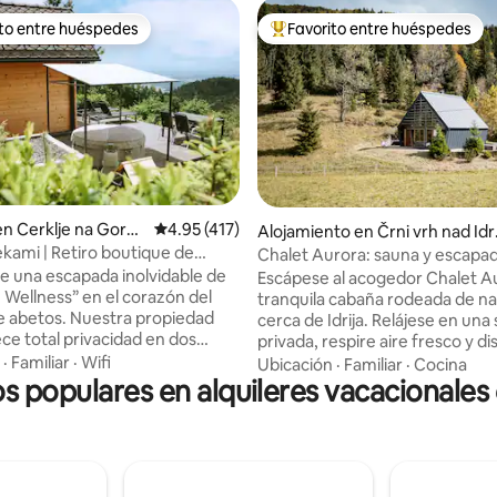
ito entre huéspedes
Favorito entre huéspedes
 entre huéspedes preferido
Favorito entre huéspedes prefe
dio: 5 de 5, 9 reseñas
en Cerklje na Gore
Calificación promedio: 4.95 de 5, 417 reseñas
4.95 (417)
Alojamiento en Črni vrh nad Idri
o
ami | Retiro boutique de
Chalet Aurora: sauna y escapad
 y spa
naturaleza cerca de Idrija
de una escapada inolvidable de
Escápese al acogedor Chalet A
 Wellness” en el corazón del
tranquila cabaña rodeada de na
 abetos. Nuestra propiedad
cerca de Idrija. Relájese en una
ece total privacidad en dos
privada, respire aire fresco y di
 separadas: una romántica casa
la paz y la tranquilidad totales, l
·
Familiar
·
Wifi
Ubicación
·
Familiar
·
Cocina
 con vistas panorámicas, un
os populares en alquileres vacacionales
ajetreo de la ciudad. La casa es 
masaje de alta gama y un
parejas, familias o cualquier p
 para cine en la cama, y una
busque una escapada y relajació
nge con su propio sauna,
mañana, le despertará el canto 
y cocina. Te espera un jacuzzi
pájaros; durante el día, podrá ex
strellas frente a la cabaña y la
naturaleza; y por la noche, pod