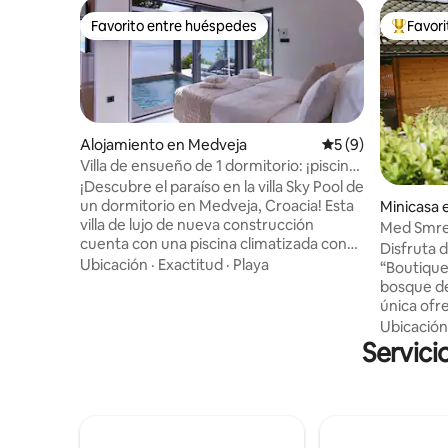
Favorito entre huéspedes
Favor
Favorito entre huéspedes
Favorito
Alojamiento en Medveja
Calificación prome
5 (9)
Villa de ensueño de 1 dormitorio: ¡piscina
climatizada, jacuzzi y sauna!
¡Descubre el paraíso en la villa Sky Pool de
un dormitorio en Medveja, Croacia! Esta
Minicasa 
villa de lujo de nueva construcción
njskem
Med Smrek
cuenta con una piscina climatizada con
bienestar
Disfruta 
impresionantes vistas al mar. Disfruta de
Ubicación
·
Exactitud
·
Playa
“Boutique
una bañera de hidromasaje, una sauna y
bosque de
una barbacoa al aire libre en la amplia
única ofr
terraza. En el interior, disfruta de una
secciones
Ubicación
cocina totalmente amueblada, una
de madera
Servici
acogedora sala de estar con un televisor
sillón de 
HD de 65 pulgadas y un elegante
proyector
dormitorio con acceso directo a la zona
suite lou
de la piscina con terraza. Cada momento
chimenea 
aquí promete tranquilidad y recuerdos
bajo las e