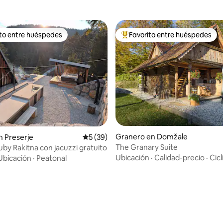
ito entre huéspedes
Favorito entre huéspedes
 entre huéspedes preferido
Favorito entre huéspedes prefe
io: 5 de 5, 32 reseñas
Granero en Domžale
 Preserje
Calificación promedio: 5 de 5, 39 reseñas
5 (39)
The Granary Suite
Ruby Rakitna con jacuzzi gratuito
Ubicación
·
Calidad-precio
·
Cic
Ubicación
·
Peatonal