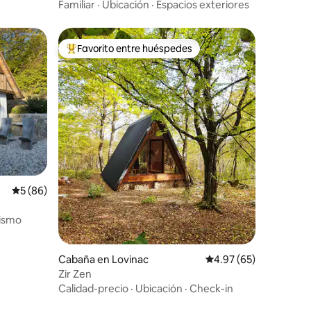
autenticidad
Familiar
·
Ubicación
·
Espacios exteriores
Favorito entre huéspedes
rido
Favorito entre huéspedes preferido
Calificación promedio: 5 de 5, 86 reseñas
5 (86)
lismo
Cabaña en Lovinac
Calificación promedio:
4.97 (65)
Zir Zen
Calidad-precio
·
Ubicación
·
Check-in