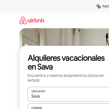
Omite
Part
el
contenido
Alquileres vacacionales
en Sava
Encuentra y reserva alojamientos únicos en
Airbnb
Ubicación
Cuando los resultados estén disponibles, navega co
Llegada