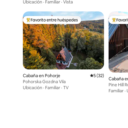
Fruska Gora
Ubicación
·
Familiar
·
Vista
Favorito entre huéspedes
Favor
Favorito entre huéspedes preferido
Favorito
Cabaña en Pohorje
Calificación promed
5 (32)
Cabaña en
Pohorska Gozdna Vila
Pine Hill 
Ubicación
·
Familiar
·
TV
Familiar
·