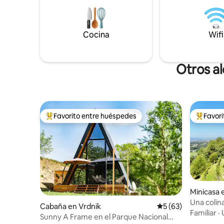
inolvidables. ¡Resérvalo ahora para la
tranquilid
mejor escapada!
Perfecto 
de lujo y 
montañas.
Cocina
Wifi
santuario
Otros a
Favorito entre huéspedes
Favor
Favorito entre huéspedes preferido
Favorito
Minicasa 
Una colin
Cabaña en Vrdnik
Calificación promed
5 (63)
Familiar
·
Sunny A Frame en el Parque Nacional