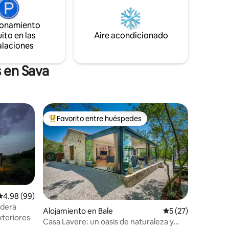
la belleza está en las pequeñas cosas. Si
elo
eres de los que aman la naturaleza y su
ritmo, eres bienvenido.
ionamiento
icación
paso
ito en las
Aire acondicionado
alaciones
 en Sava
Favorito entre huéspedes
rido
Favorito entre huéspedes preferido
Calificación promedio: 4.98 de 5, 99 reseñas
4.98 (99)
adera
Alojamiento en Bale
Calificación promed
5 (27)
xteriores
Casa Lavere: un oasis de naturaleza y