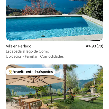
Villa en Perledo
Calificación p
4.93 (70)
Escapada al lago de Como
Ubicación
·
Familiar
·
Comodidades
Favorito entre huéspedes
Favorito entre huéspedes preferido