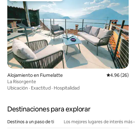
Alojamiento en Fiumelatte
Calificación p
4.96 (26)
La Risorgente
Ubicación
·
Exactitud
·
Hospitalidad
Destinaciones para explorar
Destinos a un paso de ti
Los mejores lugares de interés más 