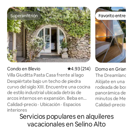
Superanfitrión
Favorito entre h
Superanfitrión
Favorito entre h
Condo en Blevio
Calificación promedio: 4.93 de 5
4.93 (214)
Domo en Griante
Villa Giuditta Pasta Casa frente al lago
The Dreamland Bub
Lago de Como
Despiértate bajo un techo de piedra
Alójate en una cú
curvo del siglo XIII. Encuentre una cocina
rodeada de bosque
de estilo industrial ubicada detrás de
panorámica de Bell
arcos internos en expansión. Beba en
minutos de Menag
magníficas vistas al lago y a la montaña
Dreamland Bubble
Calidad-precio
·
Ubicación
·
Espacios
Calidad-precio
·
Ub
desde una hamaca sombreada. Diríjase
privacidad y una 
interiores
directamente al lago de Como desde las
Servicios populares en alquileres
verdaderamente i
soleadas terrazas del jardín. CIR: 013026-
naturaleza. Total
vacacionales en Selino Alto
CNI-00010 La casa de planta baja forma
todo lo que puedas
parte de una villa del siglo XIII que fue
aire acondicionad