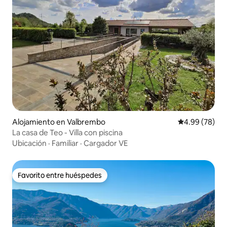
cementerio de Blevio es posible visitar la
tumba de Giuditta Pasta que murió en
1865.
Alojamiento en Valbrembo
Calificación p
4.99 (78)
La casa de Teo - Villa con piscina
Ubicación
·
Familiar
·
Cargador VE
Favorito entre huéspedes
Favorito entre huéspedes