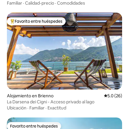
Familiar
·
Calidad-precio
·
Comodidades
Favorito entre huéspedes
Favorito entre huéspedes preferido
Alojamiento en Brienno
Calificación
5.0 (26)
La Darsena dei Cigni - Acceso privado al lago
Ubicación
·
Familiar
·
Exactitud
Favorito entre huéspedes
Favorito entre huéspedes