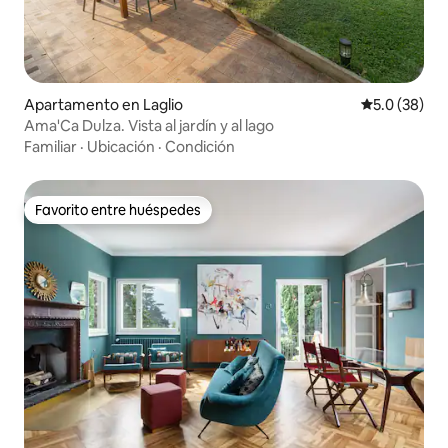
Apartamento en Laglio
Calificación
5.0 (38)
Ama'Ca Dulza. Vista al jardín y al lago
Familiar
·
Ubicación
·
Condición
Favorito entre huéspedes
Favorito entre huéspedes