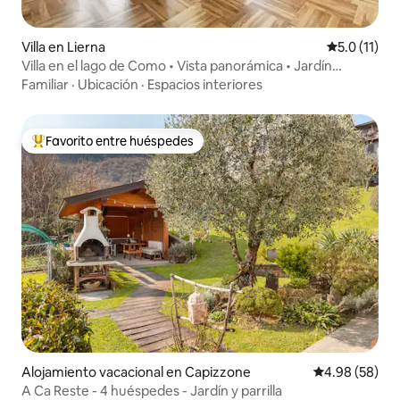
Villa en Lierna
Calificación
5.0 (11)
Villa en el lago de Como • Vista panorámica • Jardín
privado
Familiar
·
Ubicación
·
Espacios interiores
Favorito entre huéspedes
Favorito entre huéspedes preferido
Alojamiento vacacional en Capizzone
Calificación p
4.98 (58)
A Ca Reste - 4 huéspedes - Jardín y parrilla