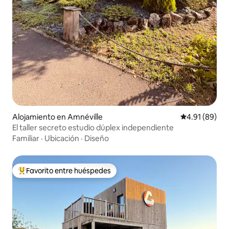
Alojamiento en Amnéville
Calificación 
4.91 (89)
El taller secreto estudio dúplex independiente
Familiar
·
Ubicación
·
Diseño
Favorito entre huéspedes
Favorito entre huéspedes preferido