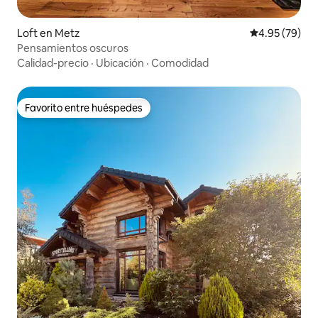
Loft en Metz
Calificación p
4.95 (79)
Pensamientos oscuros
Calidad-precio
·
Ubicación
·
Comodidad
Favorito entre huéspedes
Favorito entre huéspedes