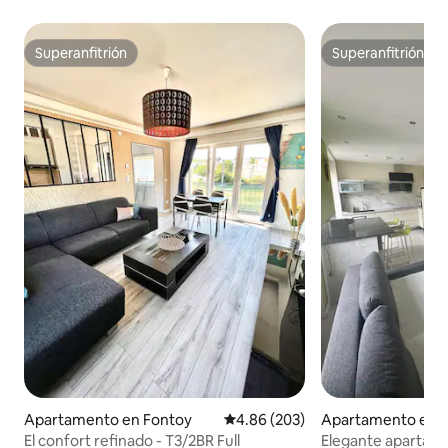
Superanfitrión
Superanfitrión
Superanfitrión
Superanfitrión
Apartamento en Fontoy
Calificación promedio: 4.86 de 5
4.86 (203)
Apartamento en N
El confort refinado - T3/2BR Full
Elegante apartame