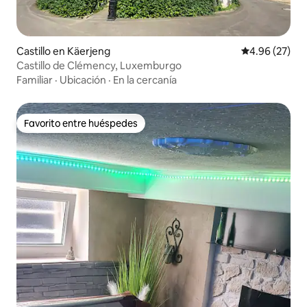
Castillo en Käerjeng
Calificación p
4.96 (27)
Castillo de Clémency, Luxemburgo
Familiar
·
Ubicación
·
En la cercanía
Favorito entre huéspedes
Favorito entre huéspedes