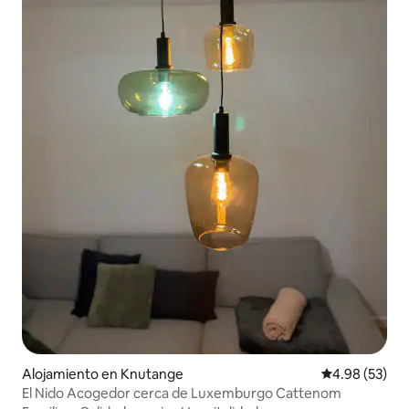
Alojamiento en Knutange
Calificación p
4.98 (53)
El Nido Acogedor cerca de Luxemburgo Cattenom