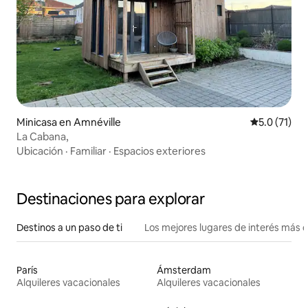
Minicasa en Amnéville
Calificación
5.0 (71)
La Cabana,
Ubicación
·
Familiar
·
Espacios exteriores
Destinaciones para explorar
Destinos a un paso de ti
Los mejores lugares de interés más 
París
Ámsterdam
Alquileres vacacionales
Alquileres vacacionales