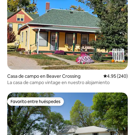
Casa de campo en Beaver Crossing
Calificación pr
4.95 (240)
La casa de campo vintage en nuestro alojamiento
Favorito entre huéspedes
Favorito entre huéspedes