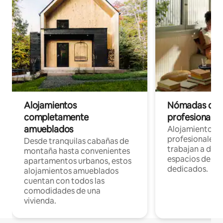
Alojamientos
Nómadas digit
completamente
profesionales 
amueblados
Alojamientos 
profesionales 
Desde tranquilas cabañas de
trabajan a dist
montaña hasta convenientes
espacios de tr
apartamentos urbanos, estos
dedicados.
alojamientos amueblados
cuentan con todos las
comodidades de una
vivienda.