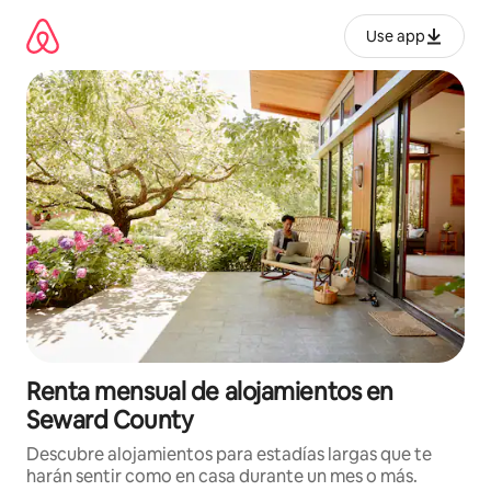
Omite
el
Use app
contenido
Renta mensual de alojamientos en
Seward County
Descubre alojamientos para estadías largas que te
harán sentir como en casa durante un mes o más.