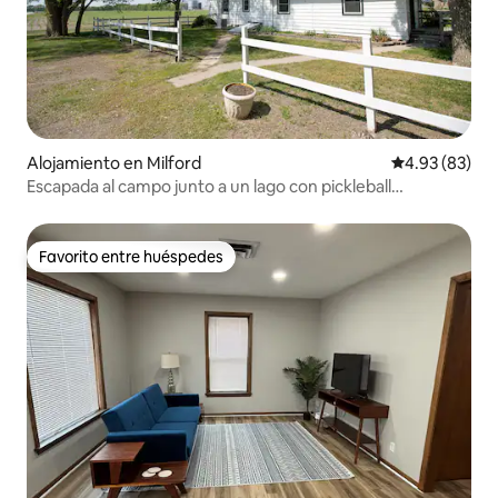
Alojamiento en Milford
Calificación p
4.93 (83)
Escapada al campo junto a un lago con pickleball
comunitario
Favorito entre huéspedes
Favorito entre huéspedes