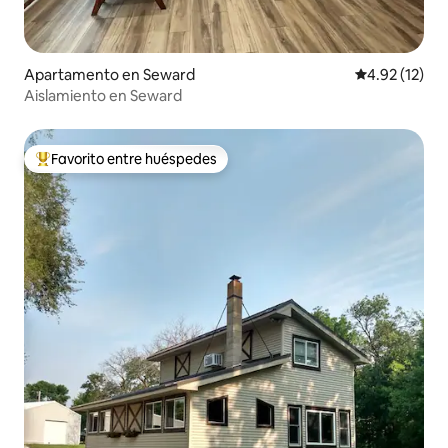
Apartamento en Seward
Calificación 
4.92 (12)
Aislamiento en Seward
Favorito entre huéspedes
Favorito entre huéspedes preferido