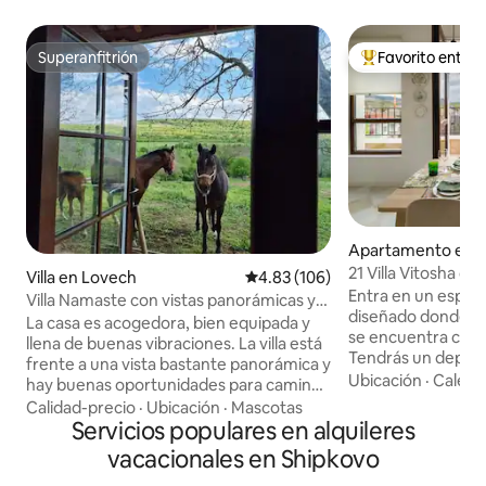
Superanfitrión
Favorito entre
Superanfitrión
Favorito entre hu
Apartamento en H
21 Villa Vitosha con
Villa en Lovech
Calificación promedio: 4.83 de 5
4.83 (106)
Entra en un espac
Villa Namaste con vistas panorámicas y
diseñado donde l
chimenea
La casa es acogedora, bien equipada y
se encuentra con 
llena de buenas vibraciones. La villa está
Tendrás un depar
frente a una vista bastante panorámica y
elegante de un dor
Ubicación
·
Calefa
hay buenas oportunidades para caminar,
con una cama indi
montar a caballo o simplemente
Calidad-precio
·
Ubicación
·
Mascotas
transforma en un
relajarse. En los días fríos puedes
Servicios populares en alquileres
un acogedor sofá 
disfrutar de una copa de vino frente a
vacacionales en Shipkovo
totalmente equip
una chimenea real. Una cabaña
caseras sin esfuer