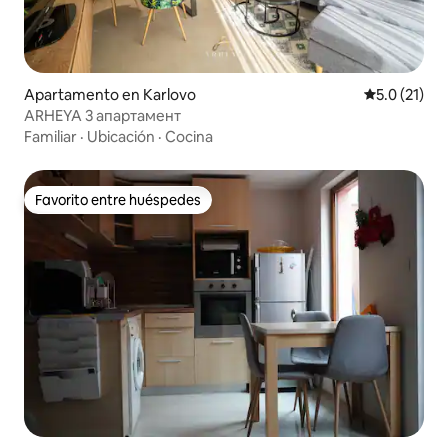
Apartamento en Karlovo
Calificación
5.0 (21)
ARHEYA 3 апартамент
Familiar
·
Ubicación
·
Cocina
Favorito entre huéspedes
Favorito entre huéspedes