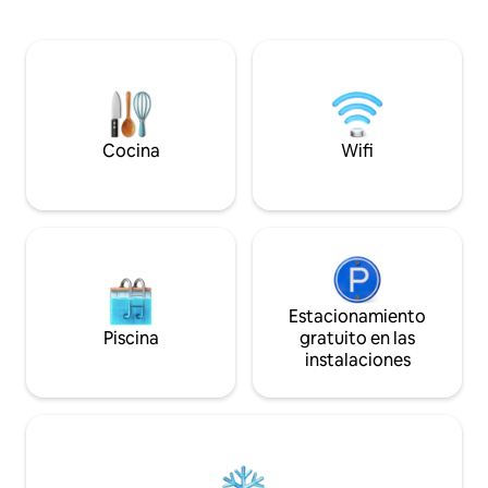
maravillosa para relajarse en la
quinto piso con ac
naturaleza, donde puedes ver el cielo
terraza privada o
despejado y las puestas de sol. Si eres un
vistas a las montañ
amante de la tranquilidad y la naturaleza,
para relajarse. C
este es el lugar adecuado para ti. Sé
gratuito y una pol
nuestro huésped y déjanos ayudarte a
mascotas, ¡tu esc
disfrutar de una estancia maravillosa en
espera!
esta encantadora casa.
Cocina
Wifi
Estacionamiento
Piscina
gratuito en las
instalaciones