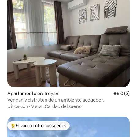
Apartamento en Troyan
Calificació
5.0 (3)
Vengan y disfruten de un ambiente acogedor.
Ubicación
·
Vista
·
Calidad del sueño
Favorito entre huéspedes
Favorito entre huéspedes preferido