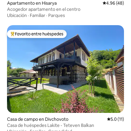
Apartamento en Hisarya
Calificación p
4.96 (48)
Acogedor apartamento en el centro
Ubicación
·
Familiar
·
Parques
Favorito entre huéspedes
Favorito entre huéspedes preferido
Casa de campo en Divchovoto
Calificación
5.0 (11)
Casa de huéspedes Lakite - Teteven Balkan