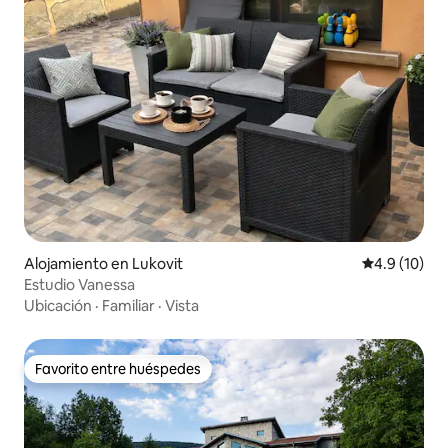
Alojamiento en Lukovit
Calificación
4.9 (10)
Estudio Vanessa
Ubicación
·
Familiar
·
Vista
Favorito entre huéspedes
Favorito entre huéspedes