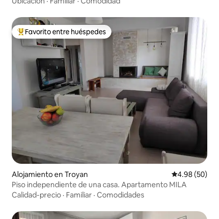
Ubicación
·
Familiar
·
Comodidad
Favorito entre huéspedes
Favorito entre huéspedes preferido
Alojamiento en Troyan
Calificación p
4.98 (50)
Piso independiente de una casa. Apartamento MILA
Calidad-precio
·
Familiar
·
Comodidades