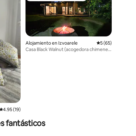
Alojamiento en Izvoarele
Calificación promed
5 (65)
Casa Black Walnut (acogedora chimenea
interior/exterior)
Calificación promedio: 4.95 de 5, 19 reseñas
4.95 (19)
s fantásticos