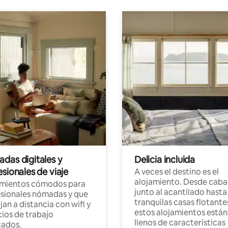
das digitales y
Delicia incluida
sionales de viaje
A veces el destino es el
alojamiento. Desde caba
amientos cómodos para
junto al acantilado hasta
sionales nómadas y que
tranquilas casas flotante
jan a distancia con wifi y
estos alojamientos están
ios de trabajo
llenos de características
cados.