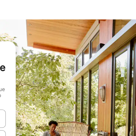
de
que
o
n las teclas de flecha hacia arriba y hacia abajo o explora con el tact