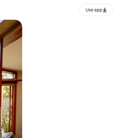
Use app
o o desliza el dedo.