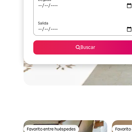
Salida
Buscar
Favorito entre huéspedes
Favorito
Favorito entre huéspedes
Favorito