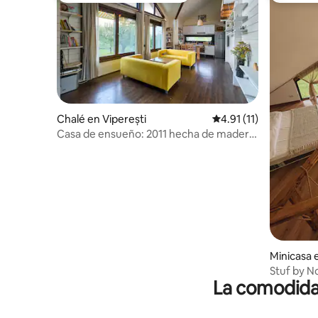
Chalé en Viperești
Calificación promedio:
4.91 (11)
Casa de ensueño: 2011 hecha de madera
+ huerto de 7000 metros cuadrados
Minicasa 
Stuf by No
La comodidad