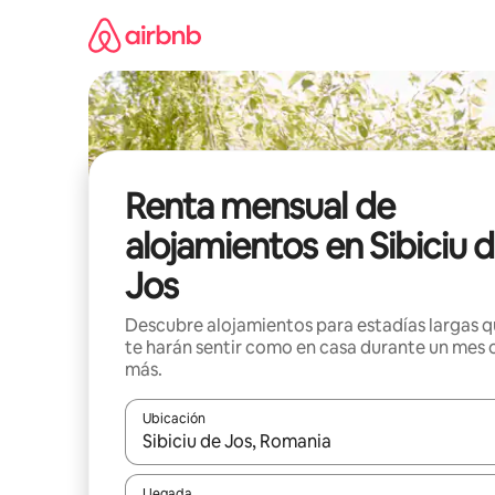
Omite
el
contenido
Renta mensual de
alojamientos en Sibiciu 
Jos
Descubre alojamientos para estadías largas 
te harán sentir como en casa durante un mes 
más.
Ubicación
Cuando los resultados estén disponibles, navega co
Llegada