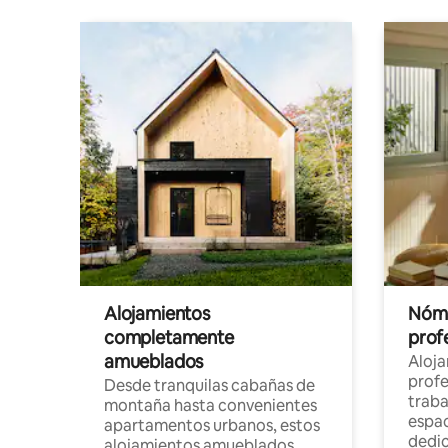
Alojamientos
Nóma
completamente
profe
amueblados
Aloj
profe
Desde tranquilas cabañas de
traba
montaña hasta convenientes
espac
apartamentos urbanos, estos
dedi
alojamientos amueblados