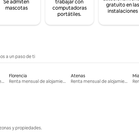
Se admiten
trabajar con
gratuito en la
mascotas
computadoras
instalaciones
portátiles.
os a un paso de ti
Florencia
Atenas
Mi
Renta mensual de alojamientos
Renta mensual de alojamientos
Renta mensual de alojamientos
zonas y propiedades.