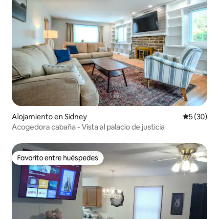
Alojamiento en Sidney
Calificaci
5 (30)
Acogedora cabaña - Vista al palacio de justicia
Favorito entre huéspedes
Favorito entre huéspedes