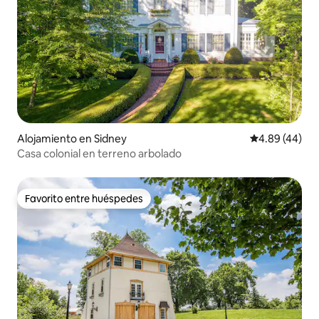
Alojamiento en Sidney
Calificación p
4.89 (44)
Casa colonial en terreno arbolado
Favorito entre huéspedes
Favorito entre huéspedes