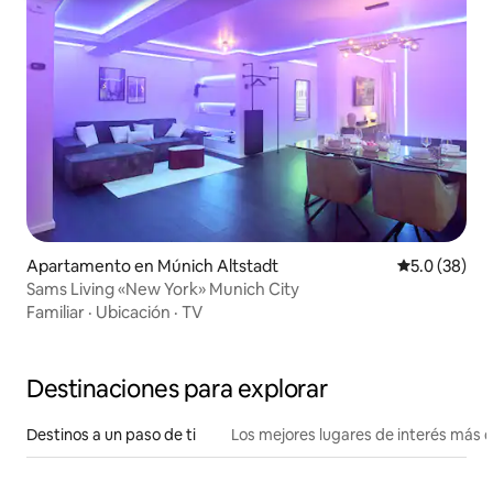
Apartamento en Múnich Altstadt
Calificación
5.0 (38)
Sams Living «New York» Munich City
Familiar
·
Ubicación
·
TV
Destinaciones para explorar
Destinos a un paso de ti
Los mejores lugares de interés más 