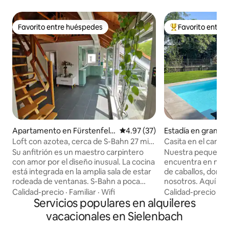
Favorito entre huéspedes
Favorito entre
Favorito entre huéspedes
Favorito entre hu
Apartamento en Fürstenfeld
Calificación promedio: 4.97 de 
4.97 (37)
Estadía en granja 
bruck
ausen
Loft con azotea, cerca de S-Bahn 27 min.
Casita en el camp
en Múnich
Su anfitrión es un maestro carpintero
Nuestra pequeña c
con amor por el diseño inusual. La cocina
encuentra en medi
está integrada en la amplia sala de estar
de caballos, dond
rodeada de ventanas. S-Bahn a poca
nosotros. Aquí se v
distancia, 27 min.München Hbf, Centro
la naturaleza y, s
Calidad-precio
·
Familiar
·
Wifi
Calidad-precio
·
Fa
comercial, panaderías, centro cultural,
Servicios populares en alquileres
convenientemente
museo, parque con parque infantil a
tranquilos sender
vacacionales en Sielenbach
poca distancia Cerca de Ammersee,
directamente desde