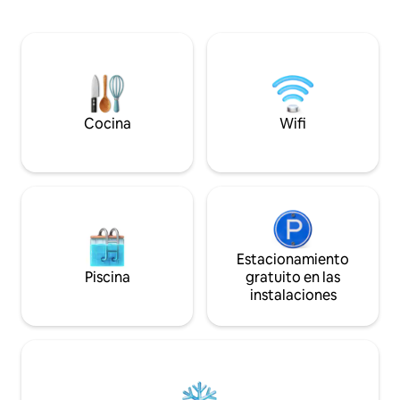
Starnbergersee Solo se puede fumar en
dar paseos por la 
el balcón. Se admiten mascotas previo
proximidad a Augs
acuerdo Recomendamos el sofá cama
uno aprox. 30 minu
para personas con movilidad reducida y
para explorar la c
familias con niños pequeños El uso de la
tiene una pequeña
galería es bajo su propio riesgo.
sauna. Es recomen
coche.
Cocina
Wifi
Estacionamiento
Piscina
gratuito en las
instalaciones