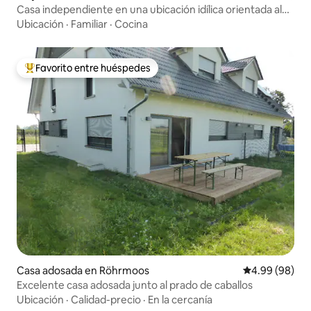
Casa independiente en una ubicación idílica orientada al
sur
Ubicación
·
Familiar
·
Cocina
Favorito entre huéspedes
Favorito entre huéspedes preferido
Casa adosada en Röhrmoos
Calificación p
4.99 (98)
Excelente casa adosada junto al prado de caballos
Ubicación
·
Calidad-precio
·
En la cercanía