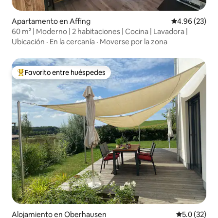
Apartamento en Affing
Calificación p
4.96 (23)
60 m² | Moderno | 2 habitaciones | Cocina | Lavadora |
Ubicación
·
En la cercanía
·
Moverse por la zona
Favorito entre huéspedes
Favorito entre huéspedes preferido
Alojamiento en Oberhausen
Calificación
5.0 (32)