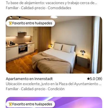
Tu base de alojamiento: vacaciones y trabajo cerca de
Múnich
Familiar
·
Calidad-precio
·
Comodidades
Favorito entre huéspedes
Favorito entre huéspedes preferido
Apartamento en Innenstadt
Calificación
5.0 (39)
Ubicación excelente, justo en la Plaza del Ayuntamiento •
Wi-Fi de alta velocidad
Familiar
·
Calidad-precio
·
Condición
Favorito entre huéspedes
Favorito entre huéspedes preferido