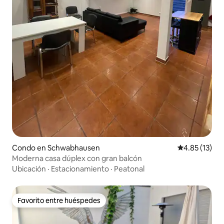
Condo en Schwabhausen
Calificación 
4.85 (13)
Moderna casa dúplex con gran balcón
Ubicación
·
Estacionamiento
·
Peatonal
Favorito entre huéspedes
Favorito entre huéspedes