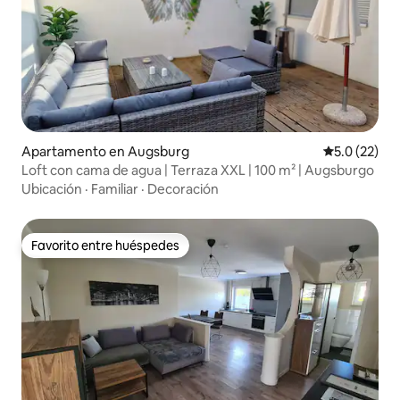
Apartamento en Augsburg
Calificación
5.0 (22)
Loft con cama de agua | Terraza XXL | 100 m² | Augsburgo
Ubicación
·
Familiar
·
Decoración
Favorito entre huéspedes
Favorito entre huéspedes