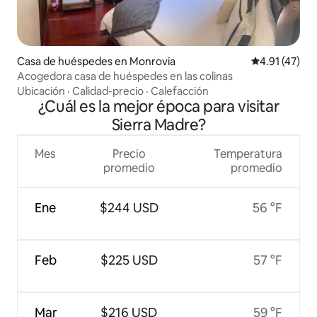
Casa de huéspedes en Monrovia
Calificación 
4.91 (47)
Acogedora casa de huéspedes en las colinas
Ubicación
·
Calidad-precio
·
Calefacción
¿Cuál es la mejor época para visitar
Sierra Madre?
Mes
Precio
Temperatura
promedio
promedio
Ene
$244 USD
56 °F
Feb
$225 USD
57 °F
Mar
$216 USD
59 °F