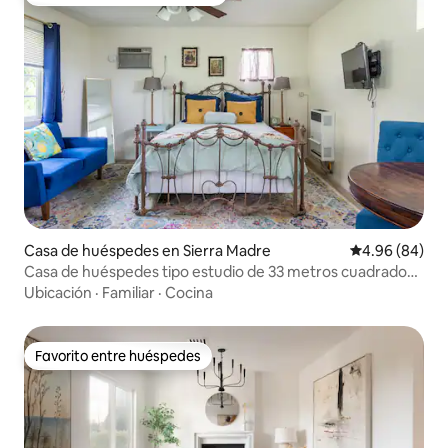
Favorito entre huéspedes preferido
Casa de huéspedes en Sierra Madre
Calificación p
4.96 (84)
Casa de huéspedes tipo estudio de 33 metros cuadrados
Lemon Cottage
Ubicación
·
Familiar
·
Cocina
Favorito entre huéspedes
Favorito entre huéspedes