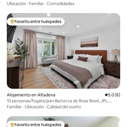
dormitorios y 3 baños
Ubicación
·
Familiar
·
Comodidades
Favorito entre huéspedes
Favorito entre huéspedes preferido
Alojamiento en Altadena
Calificació
5.0 (6)
10 personas/fogata/parrilla/cerca de Rose Bowl, JPL,
Universal
Familiar
·
Ubicación
·
Calidad del sueño
Favorito entre huéspedes