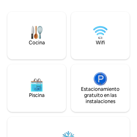
restaurantes, cine y biblioteca, etc.
casa del árbol be
Junto a la ciudad de Arcadia y a pocos
una refrescante pi
minutos del centro médico City of Hope.
una zona de patio
Acceso rápido a la autopista 210/605,
¡Un sofá cama al a
fácil acceso en coche a Pasadena, al
lugar perfecto para
centro de Los Ángeles, a Hollywood, a
libros favoritos, n
Disneyland y a todas las atracciones de la
ponerte al día con
gran zona de Los Ángeles.
necesario!
Cocina
Wifi
Estacionamiento
Piscina
gratuito en las
instalaciones