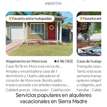
aspectos.
Favorito entre huéspedes
Favorito entre
Favorito entre huéspedes preferido
Favorito entre hu
Alojamiento en Monrovia
Calificación promedio: 4.96 de 5
4.96 (163)
Casa de huéspedes
a Madre
Casa 1b/1b en Monrovia cerca de
Tranquila casa de 
Arcadia/COH Pasadena-15m
de agua salada
Amplia y encantadora casa de 1
Tanto si buscas un
dormitorio y 1 baño ubicada en el
semana tranquila
corazón de Monrovia. Bonito patio
quieres relajarte 
trasero privado con árboles maduros.
y relajante, ¡esta
Cuarto de lavandería privado separado.
privada es perfecta para ti
Calidad-precio
·
Ubicación
·
Calefacción
Familiar
·
Calidad-
Sofá cama para huéspedes adicionales.
Servicios populares en alquileres
aislado está recié
A poca distancia a pie del casco antiguo
encuentra en med
vacacionales en Sierra Madre
histórico de Monrovia con tiendas,
espacio al aire lib