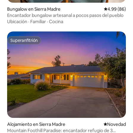
Bungalow en Sierra Madre
Calificación p
4.99 (86)
Encantador bungalow artesanal a pocos pasos del pueblo
Ubicación
·
Familiar
·
Cocina
Superanfitrión
Superanfitrión
Alojamiento en Sierra Madre
Lugar para ho
Novedad
Mountain Foothill Paradise: encantador refugio de 3