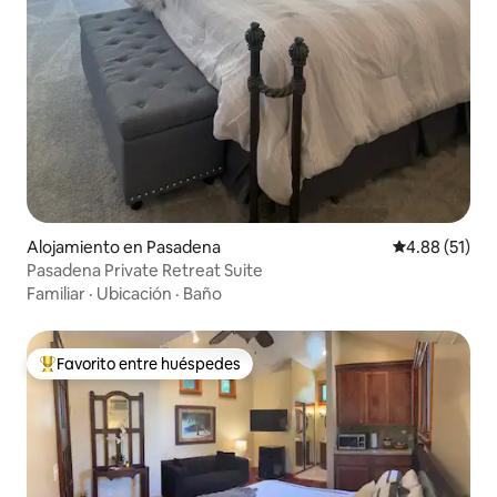
Alojamiento en Pasadena
Calificación 
4.88 (51)
Pasadena Private Retreat Suite
Familiar
·
Ubicación
·
Baño
Favorito entre huéspedes
Favorito entre huéspedes preferido