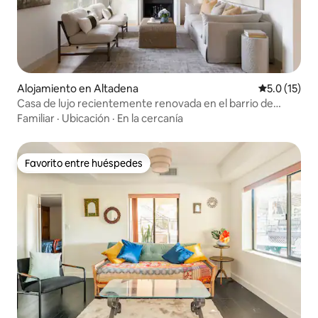
Alojamiento en Altadena
Calificación
5.0 (15)
Casa de lujo recientemente renovada en el barrio de
Pasadena
Familiar
·
Ubicación
·
En la cercanía
Favorito entre huéspedes
Favorito entre huéspedes