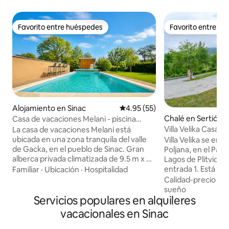
Favorito entre huéspedes
Favorito entre h
Favorito entre huéspedes
Favorito entre h
Alojamiento en Sinac
Calificación promedio: 4.95 de 
4.95 (55)
Chalé en Sertić Po
Casa de vacaciones Melani - piscina
climatizada privada y sauna
Villa Velika Casa d
La casa de vacaciones Melani está
estrellas)
ubicada en una zona tranquila del valle
Villa Velika se enc
de Gacka, en el pueblo de Sinac. Gran
Poljana, en el Parq
alberca privada climatizada de 9.5 m x 4
Lagos de Plitvice y
m. La alberca climatizada está abierta del
entrada 1. Está ai
Familiar
·
Ubicación
·
Hospitalidad
1 de mayo al 1 de octubre. La alberca
naturaleza, bosqu
Calidad-precio
·
Ub
también tiene una parte poco profunda
experiencia comple
sueño
para los niños. La temperatura en la
Servicios populares en alquileres
las montañas Veleb
alberca siempre está por encima de los
sauna, jacuzzi, ba
vacacionales en Sinac
25 °C. El sauna finlandés es gratuito para
bañera de leña al ai
nuestros huéspedes. Lo
libre, parque infan