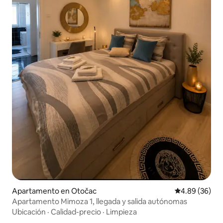
Apartamento en Otočac
Calificación p
4.89 (36)
Apartamento Mimoza 1, llegada y salida autónomas
Ubicación
·
Calidad-precio
·
Limpieza