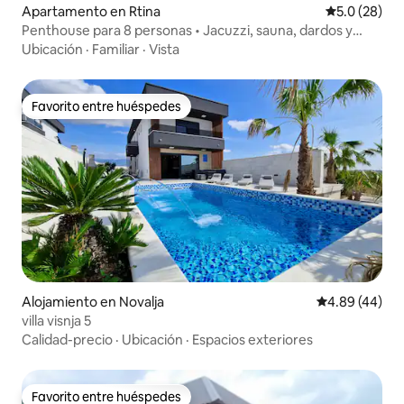
Apartamento en Rtina
Calificación
5.0 (28)
Penthouse para 8 personas • Jacuzzi, sauna, dardos y
billar
Ubicación
·
Familiar
·
Vista
Favorito entre huéspedes
Favorito entre huéspedes
Alojamiento en Novalja
Calificación p
4.89 (44)
villa visnja 5
Calidad-precio
·
Ubicación
·
Espacios exteriores
Favorito entre huéspedes