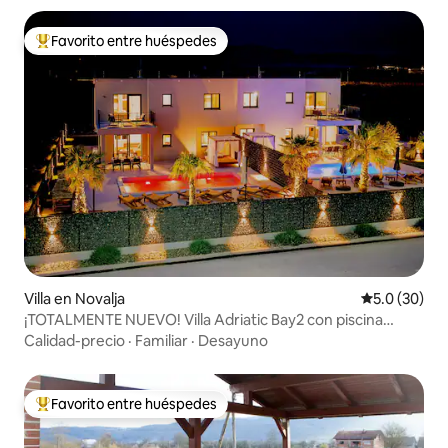
Favorito entre huéspedes
Favorito entre huéspedes preferido
Villa en Novalja
Calificación
5.0 (30)
¡TOTALMENTE NUEVO! Villa Adriatic Bay2 con piscina
privada
Calidad-precio
·
Familiar
·
Desayuno
Favorito entre huéspedes
Favorito entre huéspedes preferido