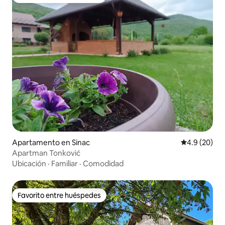
Favorito entre huéspedes
Apartamento en Sinac
Calificación
4.9 (20)
Apartman Tonković
Ubicación
·
Familiar
·
Comodidad
Favorito entre huéspedes
Favorito entre huéspedes