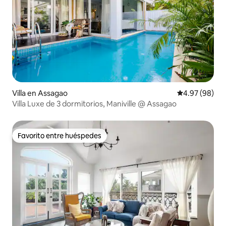
Villa en Assagao
Calificación p
4.97 (98)
Villa Luxe de 3 dormitorios, Maniville @ Assagao
Favorito entre huéspedes
Favorito entre huéspedes