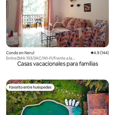
Condo en Nerul
Calificación 
4.9 (144)
Entire2bhk 103/3AC/WI-FI/frente a la
Casas vacacionales para familias
piscina/aparcamiento
Favorito entre huéspedes
Favorito entre huéspedes