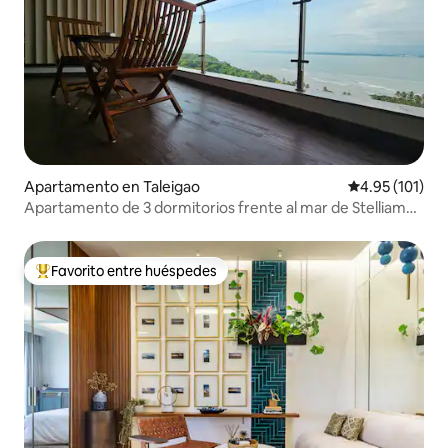
Apartamento en Taleigao
Calificación p
4.95 (101)
Apartamento de 3 dormitorios frente al mar de Stelliam
en Dona Paula
Favorito entre huéspedes
Favorito entre huéspedes preferido