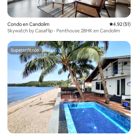
Condo en Candolim
Calificación 
4.92 (51)
Skywatch by CasaFlip - Penthouse 2BHK en Candolim
Superanfitrión
Superanfitrión