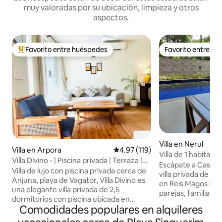
muy valoradas por su ubicación, limpieza y otros
aspectos.
Favorito entre huéspedes
Favorito entre h
Favorito entre huéspedes preferido
Favorito entre h
Villa en Nerul
Villa en Arpora
Calificación promedio: 4.97 de 5
4.97 (119)
Villa de 1 habitaci
Villa Divino - | Piscina privada | Terraza |
privada en el nort
Escápate a Casa N
Wifi | Playa
Villa de lujo con piscina privada cerca de
villa privada de 1 
Anjuna, playa de Vagator, Villa Divino es
en Reis Magos Nor
una elegante villa privada de 2,5
parejas, familias 
dormitorios con piscina ubicada en
amplio dormitorio 
Comodidades populares en alquileres
Anjuna, enclavada en un exuberante y
acondicionado y sa
tranquilo cinturón verde, pero a pocos
máximo de 4 perso