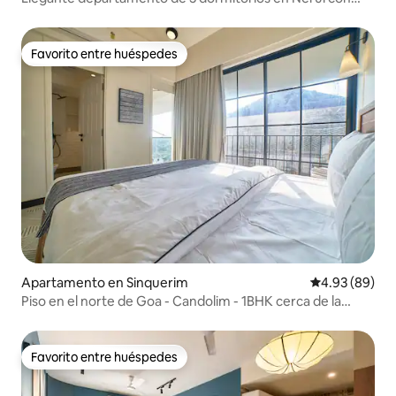
piscina
Favorito entre huéspedes
Favorito entre huéspedes
Apartamento en Sinquerim
Calificación p
4.93 (89)
Piso en el norte de Goa - Candolim - 1BHK cerca de la
playa
Favorito entre huéspedes
Favorito entre huéspedes