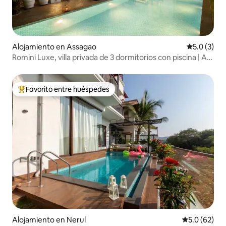
Alojamiento en Assagao
Calificació
5.0 (3)
Romini Luxe, villa privada de 3 dormitorios con piscina | A
15 minutos de la playa de Ozran
Favorito entre huéspedes
Favorito entre huéspedes preferido
Alojamiento en Nerul
Calificación
5.0 (62)