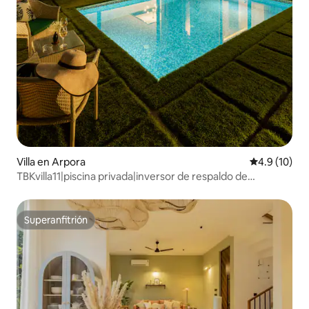
Villa en Arpora
Calificación
4.9 (10)
TBKvilla11|piscina privada|inversor de respaldo de
energía|cuidador
Superanfitrión
Superanfitrión