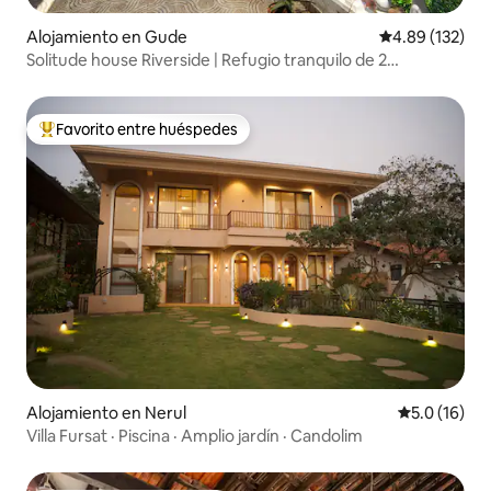
Alojamiento en Gude
Calificación p
4.89 (132)
Solitude house Riverside | Refugio tranquilo de 2
habitaciones y 1 sala
Favorito entre huéspedes
Favorito entre huéspedes preferido
Alojamiento en Nerul
Calificación
5.0 (16)
Villa Fursat · Piscina · Amplio jardín · Candolim