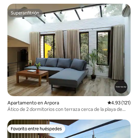
Superanfitrión
Superanfitrión
Apartamento en Arpora
Calificación p
4.93 (121)
Ático de 2 dormitorios con terraza cerca de la playa de
Vagator
Favorito entre huéspedes
Favorito entre huéspedes