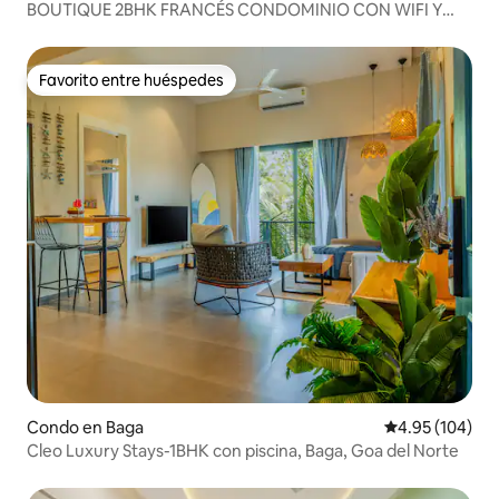
BOUTIQUE 2BHK FRANCÉS CONDOMINIO CON WIFI Y
PISCINA ASSAGAO
Favorito entre huéspedes
Favorito entre huéspedes
Condo en Baga
Calificación pr
4.95 (104)
Cleo Luxury Stays-1BHK con piscina, Baga, Goa del Norte