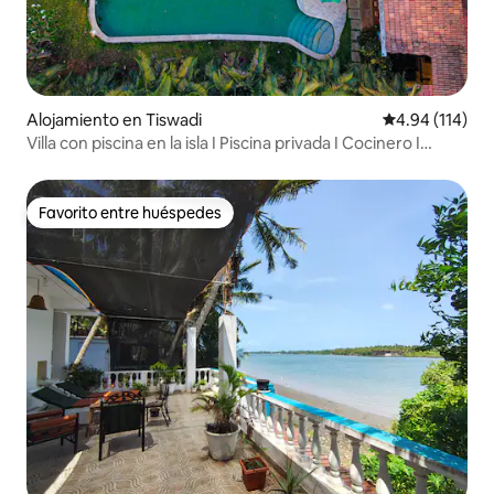
Alojamiento en Tiswadi
Calificación p
4.94 (114)
Villa con piscina en la isla I Piscina privada I Cocinero I
Personal I WIFI
Favorito entre huéspedes
Favorito entre huéspedes