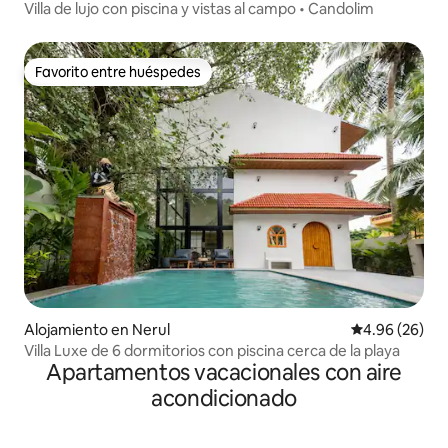
Villa de lujo con piscina y vistas al campo • Candolim
Favorito entre huéspedes
Favorito entre huéspedes
Alojamiento en Nerul
Calificación p
4.96 (26)
Villa Luxe de 6 dormitorios con piscina cerca de la playa
Apartamentos vacacionales con aire
acondicionado