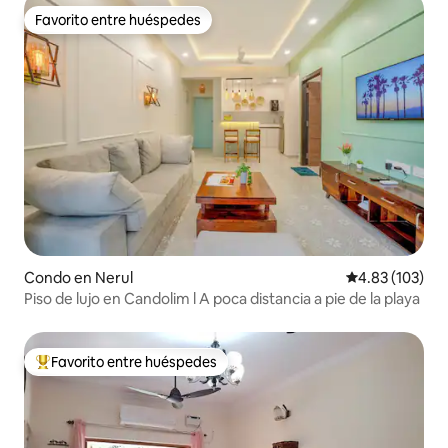
Favorito entre huéspedes
Favorito entre huéspedes
Condo en Nerul
Calificación p
4.83 (103)
Piso de lujo en Candolim l A poca distancia a pie de la playa
Favorito entre huéspedes
Favorito entre huéspedes preferido