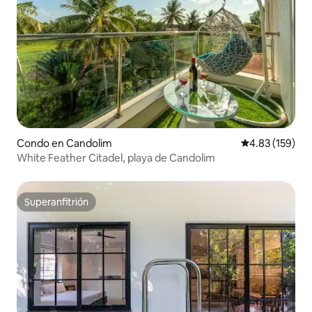
Condo en Candolim
Calificación p
4.83 (159)
White Feather Citadel, playa de Candolim
Superanfitrión
Superanfitrión