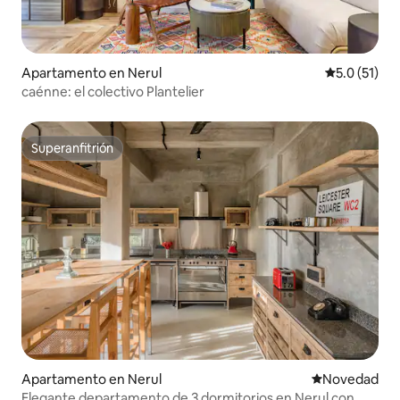
Apartamento en Nerul
Calificación
5.0 (51)
caénne: el colectivo Plantelier
Superanfitrión
Superanfitrión
Apartamento en Nerul
Lugar para ho
Novedad
Elegante departamento de 3 dormitorios en Nerul con