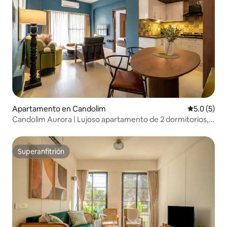
Apartamento en Candolim
Calificació
5.0 (5)
Candolim Aurora | Lujoso apartamento de 2 dormitorios,
sala y cocina de Tarashi Homes
Superanfitrión
Superanfitrión