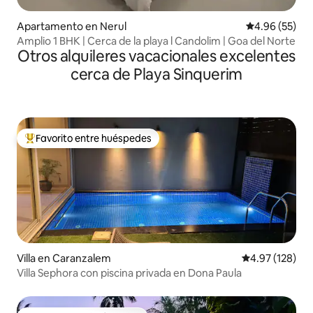
Apartamento en Nerul
Calificación p
4.96 (55)
Amplio 1 BHK | Cerca de la playa l Candolim | Goa del Norte
Otros alquileres vacacionales excelentes
cerca de Playa Sinquerim
Favorito entre huéspedes
Favorito entre huéspedes preferido
Villa en Caranzalem
Calificación p
4.97 (128)
Villa Sephora con piscina privada en Dona Paula