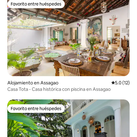
Favorito entre huéspedes
Favorito entre huéspedes
Alojamiento en Assagao
Calificación
5.0 (12)
Casa Tota - Casa histórica con piscina en Assagao
Favorito entre huéspedes
Favorito entre huéspedes