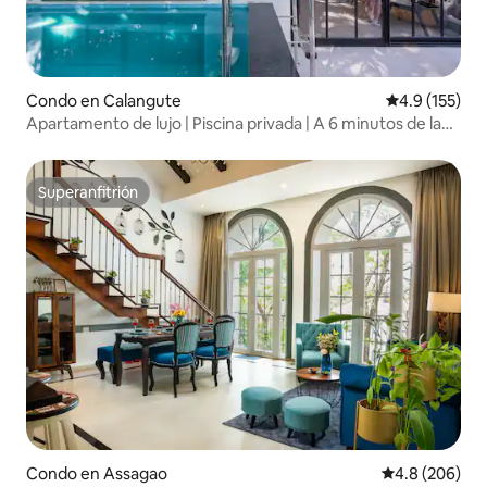
Condo en Calangute
Calificación 
4.9 (155)
Apartamento de lujo | Piscina privada | A 6 minutos de la
playa
Superanfitrión
Superanfitrión
Condo en Assagao
Calificación p
4.8 (206)