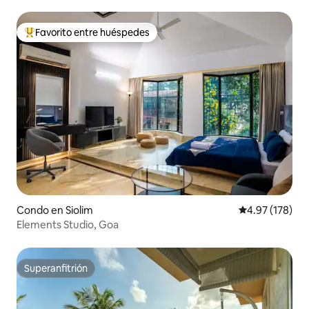
Mango!
Favorito entre huéspedes
Favorito entre huéspedes preferido
Condo en Siolim
Calificación p
4.97 (178)
Elements Studio, Goa
Superanfitrión
Superanfitrión