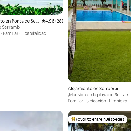
to en Ponta de Serr
Calificación promedio: 4.96 de 5, 28 reseñas
4.96 (28)
e Serrambi
·
Familiar
·
Hospitalidad
 4.88 de 5, 16 reseñas
Alojamiento en Serrambi
¡Mansión en la playa de Serramb
Espectacular.
Familiar
·
Ubicación
·
Limpieza
Favorito entre huéspedes
Favorito entre huéspedes prefe