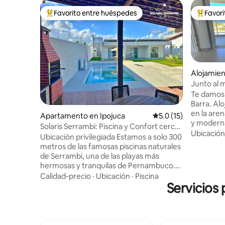
Favorito entre huéspedes
Favor
Favorito entre huéspedes preferido
Favorito
Alojamien
haém
Junto al m
en la are
Te damos 
Barra. Alo
en la aren
Apartamento en Ipojuca
Calificación promedio
5.0 (15)
y moderna
Solaris Serrambi: Piscina y Confort cerca
grupos y a
Ubicación
de la playa
Ubicación privilegiada Estamos a solo 300
Aleixo, en
metros de las famosas piscinas naturales
Porto de 
de Serrambi, una de las playas más
comodidad
hermosas y tranquilas de Pernambuco.
mejores r
Esta proximidad te permite disfrutar de
Calidad-precio
·
Ubicación
·
Piscina
Pernambuc
la naturaleza con todas las comodidades,
Servicios 
ocio, alqu
mientras estás cerca de mercados,
climatiza
restaurantes y bares. Entorno diseñado
locales y
cuidadosamente Cada detalle del
conocer y 
departamento se diseñó como si fuera