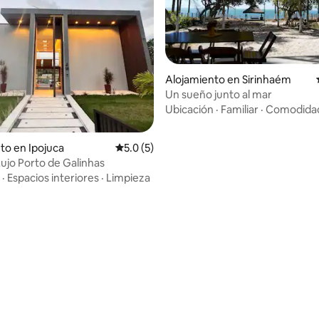
Alojamiento en Sirinhaém
Un sueño junto al mar
Ubicación
·
Familiar
·
Comodida
4.97 de 5, 114 reseñas
to en Ipojuca
Calificación promedio: 5.0 de 5, 5 reseñas
5.0 (5)
Lujo Porto de Galinhas
·
Espacios interiores
·
Limpieza