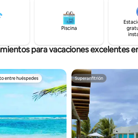
cafetera, microondas, olla arro
vajilla. Cuenta con piscina, can
fútbol, Beach Club / parque.
Estac
Piscina
gratu
inst
amientos para vacaciones excelentes e
ito entre huéspedes
Superanfitrión
 entre huéspedes preferido
Superanfitrión