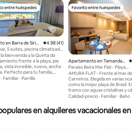
ito entre huéspedes
Favorito entre huéspedes
 entre huéspedes preferido
Favorito entre huéspedes
to en Barra de Sirin
Calificación promedio: 4.98 de 5, 41 reseñas
4.98 (41)
ar, 5 suites, piscina climatizada,
na
la bienvenida a la Quinta da
jamiento frente a la playa, pie
Apartamento en Tamandar
C
a, vista increíble, nueva, ancha
é
Paraíso Beira Mar Flat - Playa
: 5.0 de 5, 15 reseñas
. Perfecto para tu familia,
Carneiros/PE
AMURA FLAT - Frente al mar de
migos. Frente a la isla de Santo
·
Familiar
·
Parrilla
Carneiros. Elegida en varias oc
tre las playas de Carneiros y
como la mejor playa de Brasil. Excelente
Galinhas. Aquí tendrás
tramo con aguas cristalinas y cá
, tranquilidad y acceso a los
ubicado en Tamandaré/PE. Nu
Calidad-precio
·
Familiar
·
Baño
ecorridos por la costa sur de
emprendimiento. EL PISO Flat familiar
o. ¡Ofrecemos itinerarios de
con 01 cama Queen + 01 sofá 
populares en alquileres vacacionales e
iler de lanchas rápidas, piscina
capacidad para hasta 04 perso
da, consejos gastronómicos
balcón gourmet. Cuenta con: ai
 muchas comodidades! ¡Ven a
secador, parrilla para barbacoa,
disfrutar de días inolvidables!
2 hornillas, licuadora, sandwich