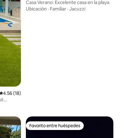
Casa Verano: Excelente casa en la playa
Ubicación
·
Familiar
·
Jacuzzi
Calificación promedio: 4.56 de 5, 18 reseñas
4.56 (18)
i!
Favorito entre huéspedes
rido
Favorito entre huéspedes