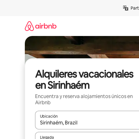
Omite
Part
el
contenido
Alquileres vacacionales
en Sirinhaém
Encuentra y reserva alojamientos únicos en
Airbnb
Ubicación
Cuando los resultados estén disponibles, navega co
Llegada