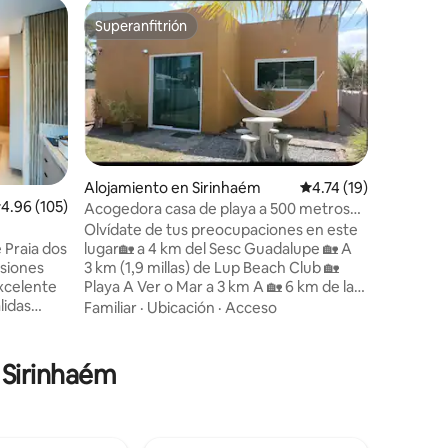
Apartam
Superanfitrión
Favorit
Superanfitrión
Favorit
Luxuoso P
Ubicado e
Carneiros
mar ofre
perfecta 
momentos
Calidad-
familiare
sueño
personas,
Alojamiento en Sirinhaém
Calificación promedio
4.74 (19)
equipado
alificación promedio: 4.96 de 5, 105 reseñas
4.96 (105)
Acogedora casa de playa a 500 metros
convenie
de la playa
Olvídate de tus preocupaciones en este
ambiente
lugar🏡 a 4 km del Sesc Guadalupe 🏡 A
 Praia dos
estancia 
3 km (1,9 millas) de Lup Beach Club 🏡
asiones
para esca
Playa A Ver o Mar a 3 km A 🏡 6 km de la
momentos
isla Santo Aleixo. A 🏡 36 km de Praia dos
lidas
verdader
Familiar
·
Ubicación
·
Acceso
carneiros. 🏡 A 17 km de Porto de
evo
Galinhas 🍃 Ideal para descansar y
relajarse ✅ Seguridad 24 horas 🏡
cama con
n Sirinhaém
Vivienda accesible, espaciosa y tranquila
nas con
🏡 A 2,5 km (1,5 millas) del centro de la
re,
playa de Sirinhaém, donde hay farmacia,
 cocina de
banco abierto las 24 horas, mercado 🛒,
era,