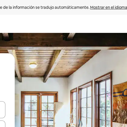
e de la información se tradujo automáticamente. 
Mostrar en el idioma
n las teclas de flecha hacia arriba y hacia abajo o explora con el tact