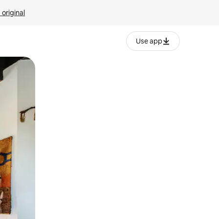
 original
Use app
o o desliza el dedo.