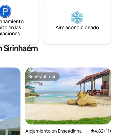
oficina de correos, restaurantes, etc.
cera y
cha de
ionamiento
ito en las
Aire acondicionado
alaciones
n Sirinhaém
Superanfitrión
Superanfitrión
Alojamiento en Enseadinha
Calificación promedio
4.82 (11)