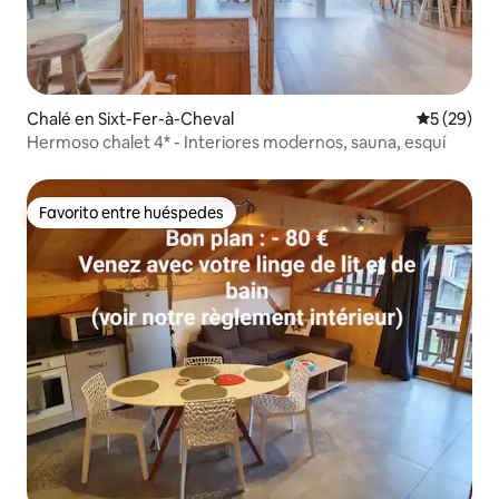
Chalé en Sixt-Fer-à-Cheval
Calificaci
5 (29)
Hermoso chalet 4* - Interiores modernos, sauna, esquí
Favorito entre huéspedes
Favorito entre huéspedes