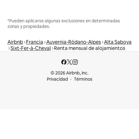
*Pueden aplicarse algunas exclusiones en determinadas
zonas y propiedades.
Airbnb
Francia
Auvernia-Ródano-Alpes
Alta Saboya
Sixt-Fer-à-Cheval
Renta mensual de alojamientos
© 2026 Airbnb, Inc.
Privacidad
Términos