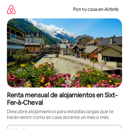
Omite
el
Pon tu casa en Airbnb
contenido
Renta mensual de alojamientos en Sixt-
Fer-à-Cheval
Descubre alojamientos para estadías largas que te
harán sentir como en casa durante un mes o más.