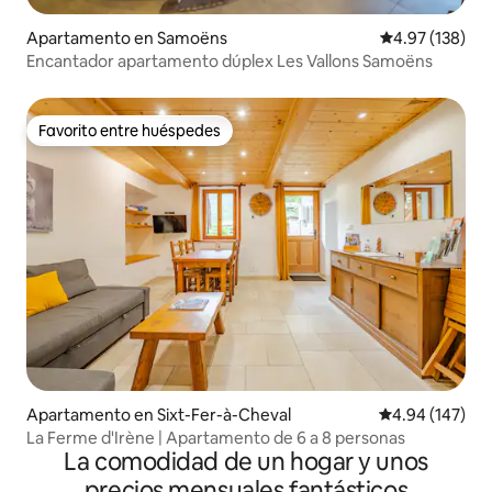
Apartamento en Samoëns
Calificación p
4.97 (138)
Encantador apartamento dúplex Les Vallons Samoëns
Favorito entre huéspedes
Favorito entre huéspedes
Apartamento en Sixt-Fer-à-Cheval
Calificación pr
4.94 (147)
La Ferme d'Irène | Apartamento de 6 a 8 personas
La comodidad de un hogar y unos
precios mensuales fantásticos