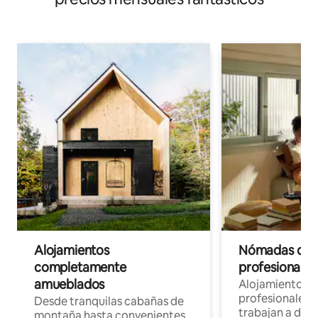
Alojamientos
Nómadas digit
completamente
profesionales 
amueblados
Alojamientos 
profesionales 
Desde tranquilas cabañas de
trabajan a dist
montaña hasta convenientes