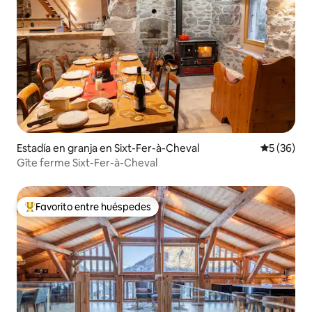
Estadía en granja en Sixt-Fer-à-Cheval
Calificaci
5 (36)
Gîte ferme Sixt-Fer-à-Cheval
Favorito entre huéspedes
Favorito entre huéspedes preferido