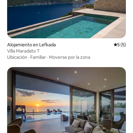
Alojamiento en Lefkada
Calificac
5 (5)
Villa Maradato T
Ubicación
·
Familiar
·
Moverse por la zona