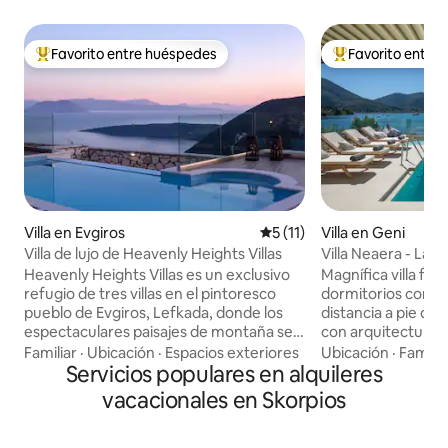
Favorito entre huéspedes
Favorito entre
Favorito entre huéspedes preferido
Favorito entre hu
Villa en Evgiros
Calificación promedio: 5 de 
5 (11)
Villa en Geni
Villa de lujo de Heavenly Heights Villas
Villa Neaera - Lan
embarcadero priv
Heavenly Heights Villas es un exclusivo
Magnífica villa fre
refugio de tres villas en el pintoresco
dormitorios con p
pueblo de Evgiros, Lefkada, donde los
distancia a pie de
espectaculares paisajes de montaña se
con arquitectura so
encuentran con el infinito azul del mar
Neaera es perfecta
Familiar
·
Ubicación
·
Espacios exteriores
Ubicación
·
Familia
Jónico. Diseñada para alojar hasta cinco
Servicios populares en alquileres
grupos grandes d
huéspedes, cada villa ofrece una
decorada con mate
vacacionales en Skorpios
exquisita mezcla de elegancia y
telas de color tier
comodidad, lo que la convierte en el
cómodo para que t
santuario perfecto para familias o
ubicación de la vil