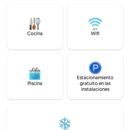
grupos que buscan una escapada
inmejorable; a la 
refinada. Amplios espacios privados al
y bañada por el s
aire libre y piscinas individuales invitan a
hasta el final de la
los huéspedes a relajarse en absoluto
piscina es el lugar
aislamiento, envueltos por la belleza
hora del día!
cruda de la naturaleza.
Cocina
Wifi
Estacionamiento
Piscina
gratuito en las
instalaciones