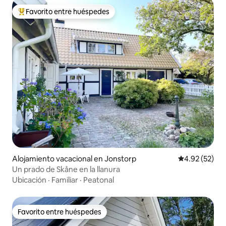
Favorito entre huéspedes
Favorito entre huéspedes preferido
Alojamiento vacacional en Jonstorp
Calificación 
4.92 (52)
Un prado de Skåne en la llanura
Ubicación
·
Familiar
·
Peatonal
Favorito entre huéspedes
Favorito entre huéspedes