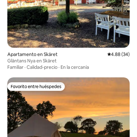
Apartamento en Skäret
Calificación p
4.88 (34)
Gläntans Nya en Skäret
Familiar
·
Calidad-precio
·
En la cercanía
Favorito entre huéspedes
Favorito entre huéspedes