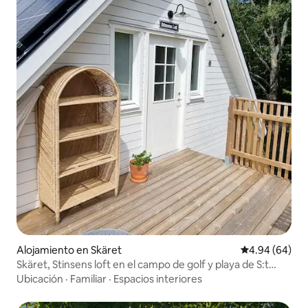
Alojamiento en Skäret
Calificación p
4.94 (64)
Skäret, Stinsens loft en el campo de golf y playa de S:t
Arild
Ubicación
·
Familiar
·
Espacios interiores