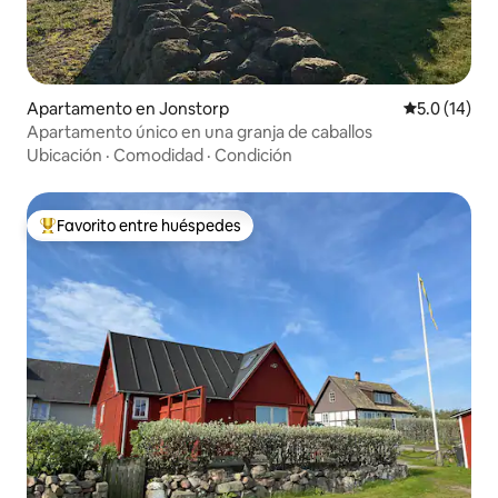
Apartamento en Jonstorp
Calificación
5.0 (14)
Apartamento único en una granja de caballos
Ubicación
·
Comodidad
·
Condición
Favorito entre huéspedes
Favorito entre huéspedes preferido