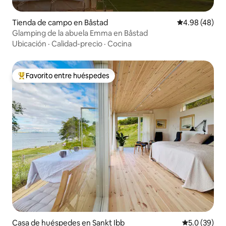
Tienda de campo en Båstad
Calificación p
4.98 (48)
Glamping de la abuela Emma en Båstad
Ubicación
·
Calidad-precio
·
Cocina
Favorito entre huéspedes
Favorito entre huéspedes preferido
Casa de huéspedes en Sankt Ibb
Calificación
5.0 (39)