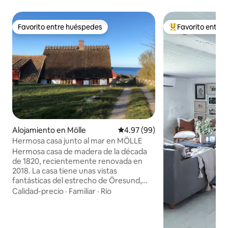
Favorito entre huéspedes
Favorito entre
Favorito entre huéspedes
Favorito entre hu
Alojamiento en Mölle
Calificación promedio: 4.97 de 
4.97 (99)
Hermosa casa junto al mar en MÖLLE
Hermosa casa de madera de la década
de 1820, recientemente renovada en
2018. La casa tiene unas vistas
fantásticas del estrecho de Öresund,
situada en la reserva natural de
Calidad-precio
·
Familiar
·
Río
Möllehässle, a 2 km al sur de Mölle. Hay
un autobús local a poca distancia.
Decorada con buen gusto y con