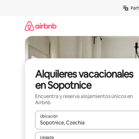
Omite
Part
el
contenido
Alquileres vacacionales
en Sopotnice
Encuentra y reserva alojamientos únicos en
Airbnb
Ubicación
Cuando los resultados estén disponibles, navega co
Llegada