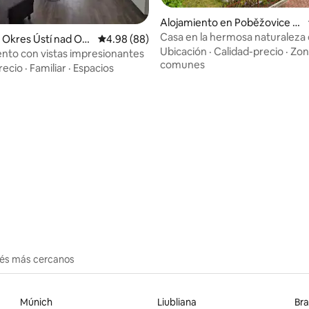
Alojamiento en Poběžovice u
Holic
Casa en la hermosa naturaleza 
Okres Ústí nad Orli
Calificación promedio: 4.98 de 5, 88 reseñas
4.98 (88)
pueblo de Poběžovice
Ubicación
·
Calidad-precio
·
Zon
to con vistas impresionantes
comunes
recio
·
Familiar
·
Espacios
io: 5 de 5, 14 reseñas
erés más cercanos
Múnich
Liubliana
Bra