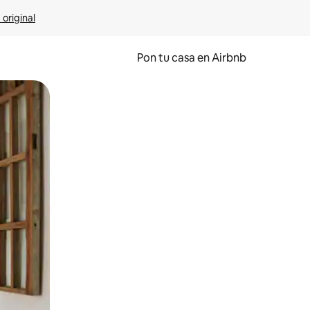
 original
Pon tu casa en Airbnb
o o desliza el dedo.