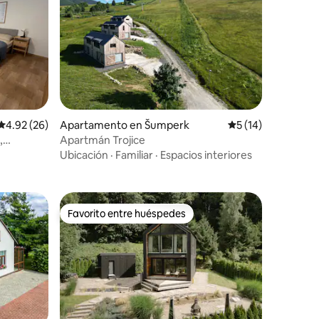
Calificación promedio: 4.92 de 5, 26 reseñas
4.92 (26)
Apartamento en Šumperk
Calificación prome
5 (14)
,
Apartmán Trojice
Ubicación
·
Familiar
·
Espacios interiores
Favorito entre huéspedes
Favorito entre huéspedes