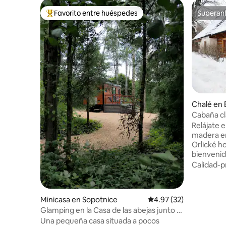
Favorito entre huéspedes
Superanf
Favorito entre huéspedes preferido
Superanf
Chalé en 
kých hor
Cabaña c
Relájate 
madera en
Orlické ho
bienvenid
donde pue
Calidad-p
preocupac
simplement
chimenea
Minicasa en Sopotnice
Calificación promedio:
4.97 (32)
para unas 
Glamping en la Casa de las abejas junto al
alrededo
bosque
Una pequeña casa situada a pocos
posibilid