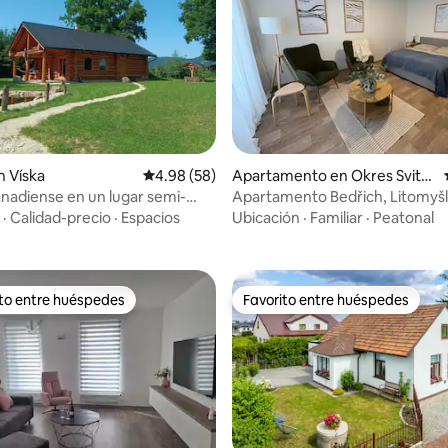
dio: 5 de 5, 7 reseñas
 Víska
Calificación promedio: 4.98 de 5, 58 reseñas
4.98 (58)
Apartamento en Okres Svita
vy
nadiense en un lugar semi-
Apartamento Bedřich, Litomyšl
Smetanovo náměstí
·
Calidad-precio
·
Espacios
Ubicación
·
Familiar
·
Peatonal
ito entre huéspedes
Favorito entre huéspedes
 entre huéspedes preferido
Favorito entre huéspedes