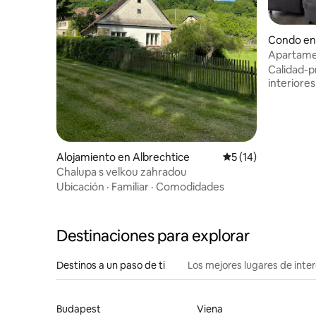
Condo en 
cí
Apartamen
Calidad-p
interiores
Alojamiento en Albrechtice
Calificación promed
5 (14)
Chalupa s velkou zahradou
Ubicación
·
Familiar
·
Comodidades
Destinaciones para explorar
Destinos a un paso de ti
Los mejores lugares de int
Budapest
Viena