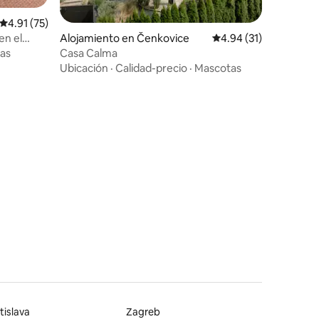
Calificación promedio: 4.91 de 5, 75 reseñas
4.91 (75)
en el
Alojamiento en Čenkovice
Calificación promedio:
4.94 (31)
as
Casa Calma
Ubicación
·
Calidad-precio
·
Mascotas
tislava
Zagreb