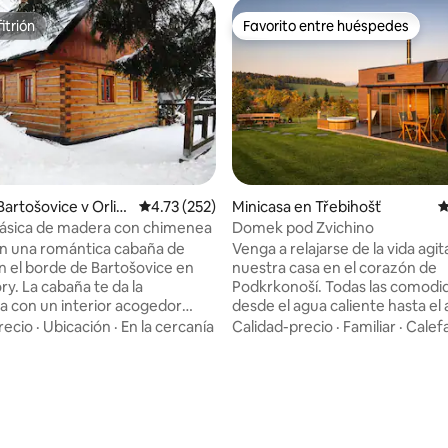
itrión
Favorito entre huéspedes
itrión
Favorito entre huéspedes
Bartošovice v Orlic
Calificación promedio: 4.73 de 5, 252 reseñas
4.73 (252)
Minicasa en Třebihošť
C
ách
lásica de madera con chimenea
Domek pod Zvichino
en una romántica cabaña de
Venga a relajarse de la vida agi
 el borde de Bartošovice en
nuestra casa en el corazón de
ry. La cabaña te da la
Podkrkonoší. Todas las comodi
a con un interior acogedor
desde el agua caliente hasta el 
des olvidar las
acondicionado, son algo natura
recio
·
Ubicación
·
En la cercanía
Calidad-precio
·
Familiar
·
Calef
iones de la vida cotidiana y
nosotros. La terraza acristalada
e relajarte junto a la
permitirá disfrutar de la belleza
. Hay muchas oportunidades
naturaleza circundante desde l
 4.97 de 5, 32 reseñas
vacaciones activas, los
comodidad del interior. Aquí p
res ofrecen muchas
disfrutar de un café por la mañ
ades para un fin de semana
una cena romántica. Hay una c