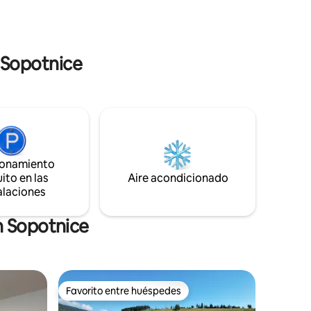
la al aire
de leña con vistas románticas, que puede
tra bañera
utilizar sin restricciones. En el interior
erta todo
encontrará una cómoda cama, un baño
completo y una cocina.
n Sopotnice
ionamiento
ito en las
Aire acondicionado
alaciones
n Sopotnice
Favorito entre huéspedes
Favorito entre huéspedes