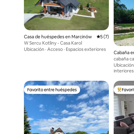
Casa de huéspedes en Marcinów
Calificación prome
5 (7)
W Sercu Kotliny - Casa Karol
Ubicación
·
Acceso
·
Espacios exteriores
Cabaña en
cabaña ca
aislado
Ubicación
interiores
Favorito entre huéspedes
Favor
Favorito entre huéspedes
Favorito