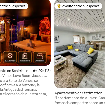
 entre huéspedes
Favorito entre huéspedes
 entre huéspedes
Favorito entre huéspedes prefe
4.94 de 5, 303 reseñas
nto en Schirrhein
Calificación promedio: 4.92 de 5, 118 reseñas
4.92 (118)
de Venus Love Room Jacuzzi
n Secreta
 a la Suite de Venus, su
efinitiva a la historia y la
 la Antigüedad romana.
Apartamento en Stattmatten
n el corazón de nuestra casa,
El apartamento de Augias: ¡Cambio de
tación temática le transporta a
escenario garantizado!
Escapada campestre sobre un e
donde el lujo moderno se