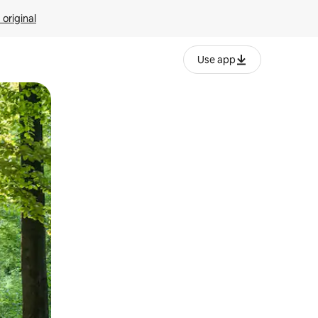
 original
Use app
o o desliza el dedo.