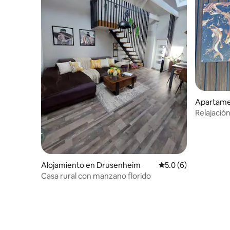
Apartame
Relajación
apartame
Alojamiento en Drusenheim
Calificación promedi
5.0 (6)
Casa rural con manzano florido