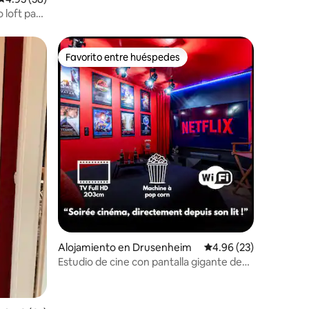
 loft para
Favorito entre huéspedes
Favorito entre huéspedes
Alojamiento en Drusenheim
Calificación promedio:
4.96 (23)
Estudio de cine con pantalla gigante de
85" + Netflix + fibra