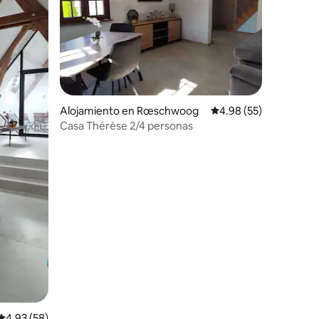
Alojamiento en Rœschwoog
Calificación promedio:
4.98 (55)
Casa Thérèse 2/4 personas
Calificación promedio: 4.93 de 5, 58 reseñas
4.93 (58)