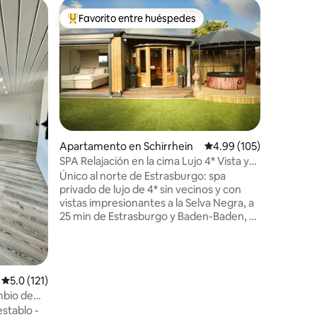
Apartame
Favorito entre huéspedes
Superanf
rido
Favorito entre huéspedes preferido
Superanf
im
Apartam
Magnífic
Disfrute
equipado,
plaza de
frente al 
autónoma. El alojamiento está si
el corazó
cerca de 
Apartamento en Schirrhein
Calificación promedio: 
4.99 (105)
Outlet e
SPA Relajación en la cima Lujo 4* Vista y
Restauran
spa privado
Único al norte de Estrasburgo: spa
encuentr
privado de lujo de 4* sin vecinos y con
apartamento. Aprovech
vistas impresionantes a la Selva Negra, a
para visi
25 min de Estrasburgo y Baden-Baden, a
Alsacia y
10 min de Haguenau, a 1 hora de Europa-
Park y a 5 min del campo de golf de
SOUFFLENHEIM. ¡Suite de ensueño con
acceso directo a un espacio exterior
Calificación promedio: 5.0 de 5, 121 reseñas
5.0 (121)
totalmente privado que incluye jacuzzi y
sauna para disfrutar de momentos
stablo -
inolvidables! 58 m² totalmente