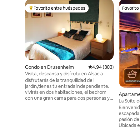
Favorito entre huéspedes
Favorito
Favorito entre huéspedes preferido
Favorito
Condo en Drusenheim
Calificación promedio: 
4.94 (303)
Visita, descansa y disfruta en Alsacia
disfrutarás de la tranquilidad del
jardín,tienes tu entrada independiente.
vivirás en dos habitaciones, el bedrom
Apartame
con una gran cama para dos personas y
La Suite 
una pequeña cocina equipada (platos,
Habitació
Bienvenido
platos, sartenes) con TV , microondas y
escapada d
nevera Baño con wc y ducha, puedes
pasión de
encontrar champú, jabón y secador de
Ubicada e
pelo. la estación de tren está cerca de la
esta habi
casa, por lo que puedes ir a
un mundo 
ESTRASBURGO en 20 minutos y llegar al