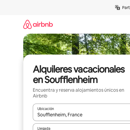
Omite
Part
el
contenido
Alquileres vacacionales
en Soufflenheim
Encuentra y reserva alojamientos únicos en
Airbnb
Ubicación
Cuando los resultados estén disponibles, navega co
Llegada