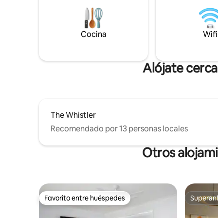
arboladas! El refugio perfecto para
pizza y ba
parejas. Perfectamente ubicado entre el
muy relaja
lago Mac y las épicas playas de Newys, el
bodegas, 
lugar ideal para ver el amanecer o la
comestibl
Cocina
Wifi
puesta de sol.
nuestra g
Alójate cerc
The Whistler
Recomendado por 13 personas locales
Otros alojam
Favorito entre huéspedes
Superanf
Favorito entre huéspedes
Superanf