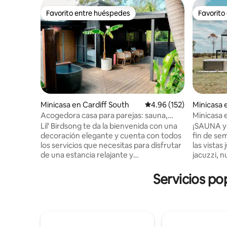
Favorito entre huéspedes
Favorito
Favorito entre huéspedes
Favorito
Minicasa en Cardiff South
Calificación promedio: 
4.96 (152)
Minicasa
Acogedora casa para parejas: sauna,
Minicasa e
baño al aire libre, fogata
retiro ca
Lil' Birdsong te da la bienvenida con una
¡SAUNA y
decoración elegante y cuenta con todos
fin de se
los servicios que necesitas para disfrutar
las vistas
de una estancia relajante y
jacuzzi, 
rejuvenecedora. Un oasis inesperado,
totalment
rodeado de los sonidos pacíficos de las
cocinar. 
Servicios po
aves autóctonas cercanas y vistas
vinícola d
frondosas desde las sábanas de lino.
impresion
¡Sumérgete en el baño bajo las estrellas,
extremada
canta canciones junto al fuego o disfruta
a relajart
de una sauna infrarroja privada con vistas
entre las