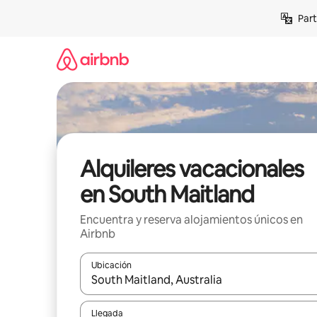
Omite
Part
el
contenido
Alquileres vacacionales
en South Maitland
Encuentra y reserva alojamientos únicos en
Airbnb
Ubicación
Cuando los resultados estén disponibles, navega co
Llegada