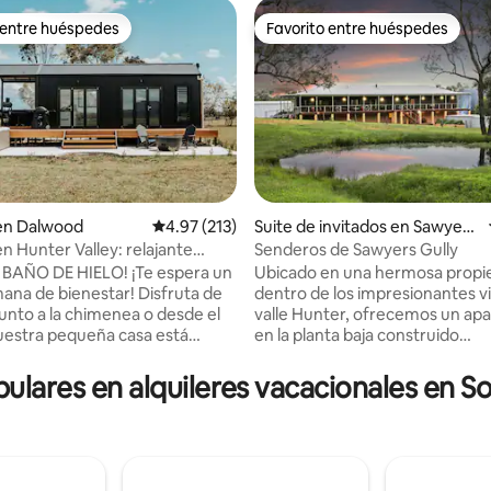
 entre huéspedes
Favorito entre huéspedes
 entre huéspedes
Favorito entre huéspedes
4.96 de 5, 152 reseñas
 en Dalwood
Calificación promedio: 4.97 de 5, 213 reseñas
4.97 (213)
Suite de invitados en Sawyers
Gully
n Hunter Valley: relajante
Senderos de Sawyers Gully
mpestre
 BAÑO DE HIELO! ¡Te espera un
Ubicado en una hermosa propie
mana de bienestar! Disfruta de
dentro de los impresionantes v
 junto a la chimenea o desde el
valle Hunter, ofrecemos un ap
nuestra pequeña casa está
en la planta baja construido
e equipada para entretener y
especialmente. Un lugar tranqu
¡Encuéntranos en la región
silencioso para relajarse. El ap
pulares en alquileres vacacionales en S
e Hunter Valley en 50 acres
cuenta con acabados de calida
antes! Propiedad
instalaciones modernas para tu
mente privada, ¡te invitamos
comodidad y disfrute. Situado e
e en nuestro gran patio trasero
Great North Road, declarada p
 montañas! Incluye un horno de
estarás rodeado de naturaleza, 