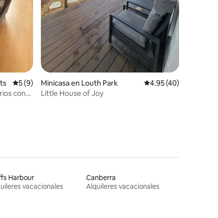
ts
Calificación promedio: 5 de 5, 9 reseñas
5 (9)
Minicasa en Louth Park
Calificación promedio:
4.95 (40)
rios con
Little House of Joy
ulando
fs Harbour
Canberra
uileres vacacionales
Alquileres vacacionales