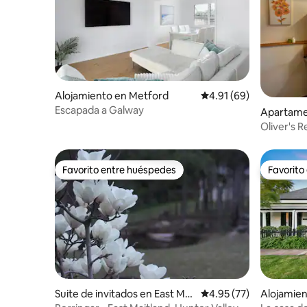
Alojamiento en Metford
Calificación promedio:
4.91 (69)
Escapada a Galway
Apartame
Oliver's Rest Vive, ríe, descans
Unidad 1
Favorito entre huéspedes
Favorito
Favorito entre huéspedes
Favorito
Suite de invitados en East Mai
Calificación promedio:
4.95 (77)
Alojamien
tland