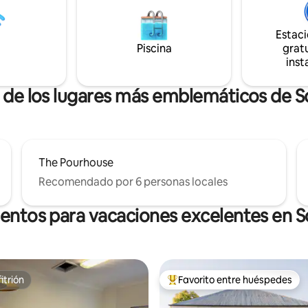
rbacoa en la terraza. Estancia
todo lo demás por lo que el val
nte y tranquila. ¡Cerca de
es famoso. Haz tanto o tan po
cafeterías y tiendas de
quieras. Relájate y desconecta 
Estac
es de Hunter Valley! Consulta
alojamiento tranquilo y elegant
Piscina
gratu
uía.
inst
a de los lugares más emblemáticos de S
The Pourhouse
Recomendado por 6 personas locales
ientos para vacaciones excelentes en S
itrión
Favorito entre huéspedes
itrión
Favorito entre huéspedes prefe