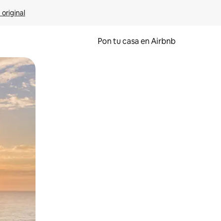
 original
Pon tu casa en Airbnb
o o desliza el dedo.