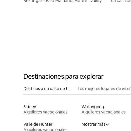
Berringar - East Maitland, Hunter Valley
La casa d
Heritage
Destinaciones para explorar
Destinos a un paso de ti
Los mejores lugares de int
Sídney
Wollongong
Alquileres vacacionales
Alquileres vacacionales
Valle de Hunter
Mostrar más
Alquileres vacacionales