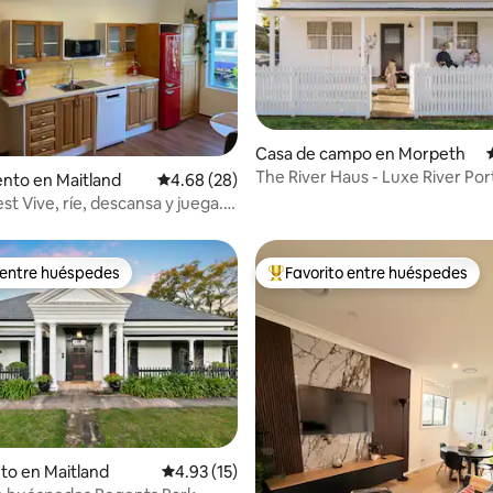
 4.91 de 5, 69 reseñas
Casa de campo en Morpeth
The River Haus - Luxe River Por
nto en Maitland
Calificación promedio: 4.68 de 5, 28 reseñas
4.68 (28)
a y juega.
 entre huéspedes
Favorito entre huéspedes
 entre huéspedes
Favorito entre huéspedes prefe
 4.95 de 5, 77 reseñas
to en Maitland
Calificación promedio: 4.93 de 5, 15 reseñas
4.93 (15)