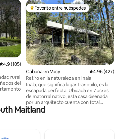
Cabaña e
Favorito entre huéspedes
Favor
Favorito entre huéspedes preferido
Favorit
Cabaña c
Misty Rid
media en
impresion
Paterson
Barringt
entre los 
dormitori
equipada 
Calificación promedio: 4.9 de 5, 105 reseñas
4.9 (105)
Ridge es
Cabaña en Vacy
Calificación promedio: 
4.96 (427)
pareja, f
dad rural
senderos 
Retiro en la naturaleza en Inala
iñedos del
instalaci
Inala, que significa lugar tranquilo, es la
artamento
escapada 
escapada perfecta. Ubicada en 7 acres
espera en
de matorral nativo, esta casa diseñada
ilo y
por un arquitecto cuenta con total
artamento
outh Maitland
privacidad y ofrece vistas espectaculares
d e
a los Barrington Tops a través de sus
amplias ventanas orientadas al norte.
n la
Con una sala de estar de planta abierta
atrimonio,
con suelos de madera pulida y techo
historia y
abovedado, la sensación es relajada,