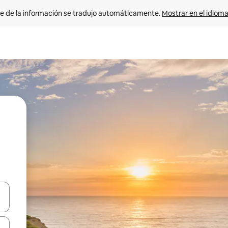
e de la información se tradujo automáticamente. 
Mostrar en el idioma
n las teclas de flecha hacia arriba y hacia abajo o explora con el tact