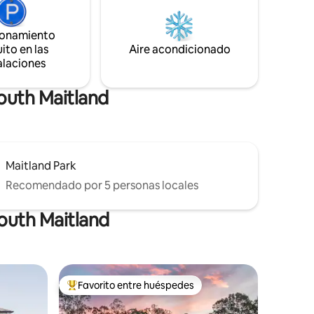
le Hunter
luminosa y espaciosa y el antídoto
co como
perfecto para una vida agitada. Tenemos
en este
ionamiento
2 dormitorios con camas tamaño king,
e.
ito en las
Aire acondicionado
una de las cuales se divide en dos
alaciones
individuales.
outh Maitland
Maitland Park
Recomendado por 5 personas locales
outh Maitland
Favorito entre huéspedes
rido
Favorito entre huéspedes preferido