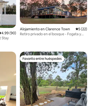
Alojamiento en Clarence Town
Calificación promed
5 (22)
Calificación promedio: 4.99 de 5, 90 reseñas
4.99 (90)
Retiro privado en el bosque - Fogata y
t Stay
vistas del atardecer
Favorito entre huéspedes
rido
Favorito entre huéspedes