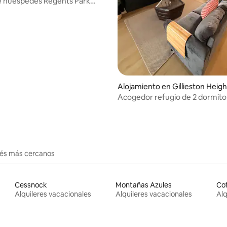
e huéspedes Regents Park
Alojamiento en Gillieston Heigh
Acogedor refugio de 2 dormito
vista al lago | Canguros deamb
erés más cercanos
Cessnock
Montañas Azules
Cof
Alquileres vacacionales
Alquileres vacacionales
Alq