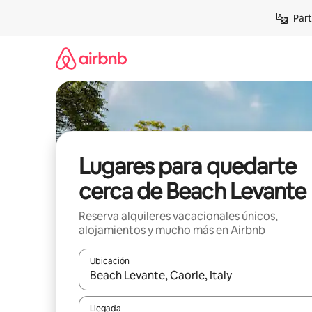
Omite
Part
el
contenido
Lugares para quedarte
cerca de Beach Levante
Reserva alquileres vacacionales únicos,
alojamientos y mucho más en Airbnb
Ubicación
Cuando los resultados estén disponibles, navega co
Llegada