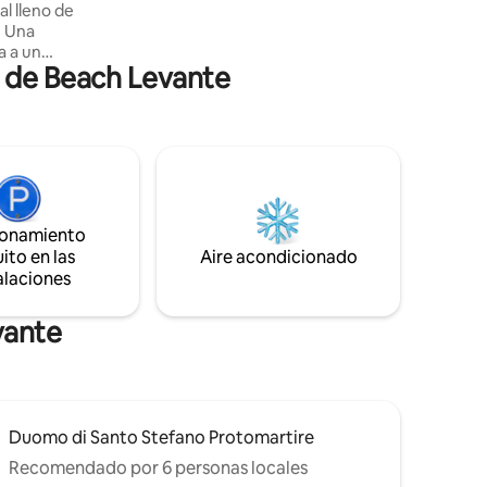
al lleno de
típicas venecianas y supermercados se
. Una
encuentran a pocos minutos a pie. Nota:
a a un
NO HAY CHECK-IN DESPUÉS de las 19:00
a de Beach Levante
a
h.
rriba,
pacio
consta de
a +
 super-
osa bañera
ionamiento
mos un
ito en las
Aire acondicionado
salón con
alaciones
vante
Duomo di Santo Stefano Protomartire
Recomendado por 6 personas locales