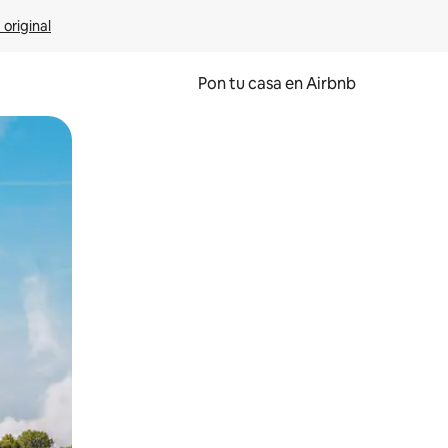
 original
Pon tu casa en Airbnb
o o desliza el dedo.