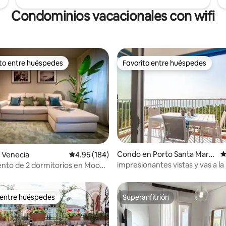
Condominios vacacionales con wifi
ito entre huéspedes
Favorito entre huéspedes
 entre huéspedes preferido
Favorito entre huéspedes
4.95 de 5, 130 reseñas
Condo en Porto Santa Marg
C
 Venecia
Calificación promedio: 4.95 de 5, 184 reseñas
4.95 (184)
herita
impresionantes vistas y vas a la
to de 2 dormitorios en Moon •
ascensor
oderno, cerca de Venice
 entre huéspedes
Superanfitrión
 entre huéspedes
Superanfitrión