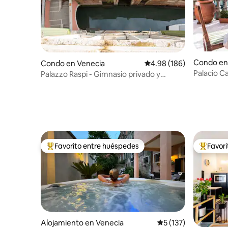
Condo en
Condo en Venecia
Calificación promedio: 
4.98 (186)
Palacio Ca
Palazzo Raspi - Gimnasio privado y
ascensor
Favorito entre huéspedes
Favor
Favorito entre huéspedes preferido
Favorito
Alojamiento en Venecia
Calificación promedi
5 (137)