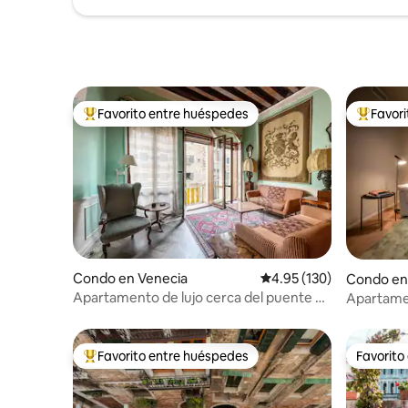
Favorito entre huéspedes
Favor
Favorito entre huéspedes preferido
Favorito
Condo en Venecia
Calificación promedio: 
4.95 (130)
Condo en
Apartamento de lujo cerca del puente de
Apartamen
Rialto, Venecia
Confort m
Favorito entre huéspedes
Favorito
Favorito entre huéspedes preferido
Favorito