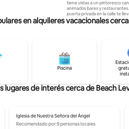
tiene vistas a un pintoresco can
o campo veneciano, y a solo 20
animados bares y restaurantes
l encantador Rio dei Tolentini,
puerta privada en la calle te llev
ofrece un ambiente sereno y
ares en alquileres vacacionales cerc
área de servicio en la planta baj
r ideal para los huéspedes que
(lavadora y secadora) y luego, a
modidad y estilo.
entras en un impresionante es
diseñado por arquitectos que 
una cocina totalmente equipad
comedor, un elegante salón, 2
dormitorios grandes con camas
king y 2 baños, uno con una luj
Estac
independiente. También tene
Piscina
gratu
cómodo sofá cama doble en el 
inst
capacidad para dos personas.
s lugares de interés cerca de Beach Le
Iglesia de Nuestra Señora del Ángel
Recomendado por 9 personas locales