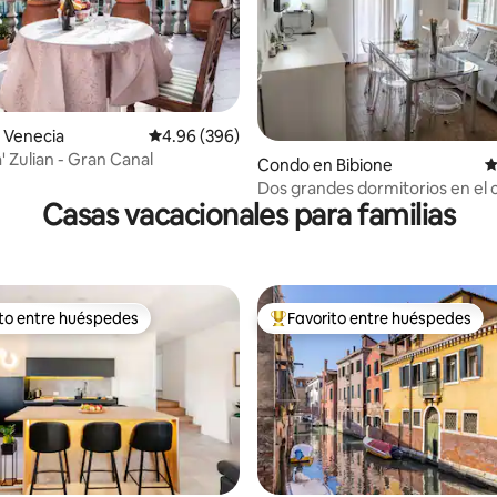
 Venecia
Calificación promedio: 4.96 de 5, 396 reseñas
4.96 (396)
4.98 de 5, 186 reseñas
' Zulian - Gran Canal
Condo en Bibione
C
Dos grandes dormitorios en el 
Casas vacacionales para familias
Bibione.
ito entre huéspedes
Favorito entre huéspedes
 entre huéspedes preferido
Favorito entre huéspedes prefe
o: 5 de 5, 137 reseñas