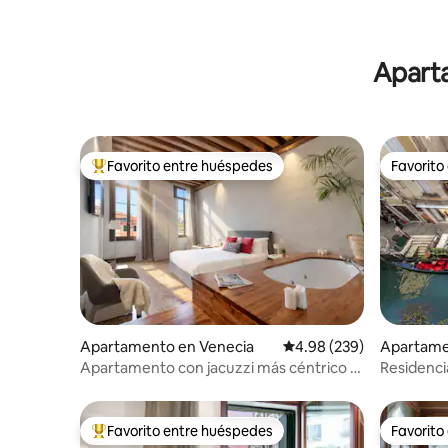
Aparta
Favorito entre huéspedes
Favorito
Favorito entre huéspedes preferido
Favorito
Apartamento en Venecia
Calificación promedio: 
4.98 (239)
Apartame
Apartamento con jacuzzi más céntrico a
Residenci
10 m de San Marcos y Rialto
Terraa pr
Favorito entre huéspedes
Favorito
Favorito entre huéspedes preferido
Favorito