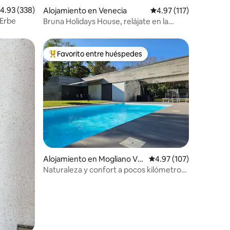
alificación promedio: 4.93 de 5, 338 reseñas
4.93 (338)
Alojamiento en Venecia
Calificación promedio:
4.97 (117)
 Erbe
Bruna Holidays House, relájate en la
laguna
Favorito entre huéspedes
rido
Favorito entre huéspedes preferido
Alojamiento en Mogliano Ve
Calificación promedio: 
4.97 (107)
neto
Naturaleza y confort a pocos kilómetros
de Venecia