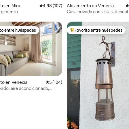
to en Mira
Calificación promedio: 4.98 de 5, 107 reseñas
4.98 (107)
Alojamiento en Venecia
C
orgimento
Casa privada con vistas al canal
ito entre huéspedes
Favorito entre huéspedes
 entre huéspedes preferido
Favorito entre huéspedes prefe
4.93 de 5, 253 reseñas
to en Venecia
Calificación promedio: 5 de 5, 104 reseñas
5 (104)
ivado, aire acondicionado,
y secadora