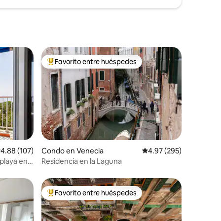
Favorito entre huéspedes
Favorito entre huéspedes preferido
alificación promedio: 4.88 de 5, 107 reseñas
4.88 (107)
Condo en Venecia
Calificación promedio: 
4.97 (295)
 playa en
Residencia en la Laguna
Favorito entre huéspedes
Favorito entre huéspedes preferido