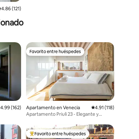
alificación promedio: 4.86 de 5, 121 reseñas
4.86 (121)
cionado
Favorito entre huéspedes
rido
Favorito entre huéspedes
alificación promedio: 4.99 de 5, 162 reseñas
4.99 (162)
Apartamento en Venecia
Calificación promedio:
4.91 (118)
Apartamento Priuli 23 - Elegante y
tranquilo
Favorito entre huéspedes
rido
Favorito entre huéspedes preferido