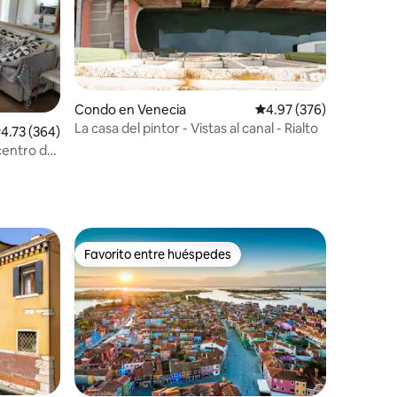
Condo en Venecia
Calificación promedio: 
4.97 (376)
La casa del pintor - Vistas al canal - Rialto
alificación promedio: 4.73 de 5, 364 reseñas
4.73 (364)
centro de
Favorito entre huéspedes
rido
Favorito entre huéspedes