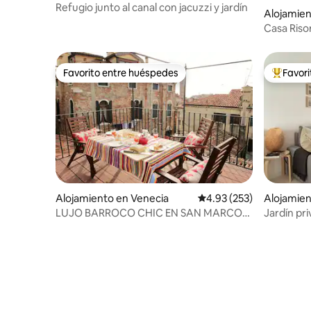
Refugio junto al canal con jacuzzi y jardín
Alojamien
Casa Ris
Favorito entre huéspedes
Favor
Favorito entre huéspedes
Favorito
Alojamiento en Venecia
Calificación promedio: 
4.93 (253)
Alojamien
LUJO BARROCO CHIC EN SAN MARCOS
Jardín pr
CON AZOTEA
lavadora 