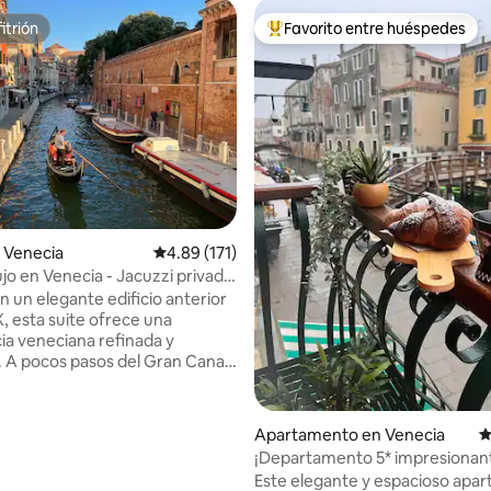
itrión
Favorito entre huéspedes
itrión
Favorito entre huéspedes prefe
4.93 de 5, 501 reseñas
 Venecia
Calificación promedio: 4.89 de 5, 171 reseñas
4.89 (171)
ujo en Venecia - Jacuzzi privado
n un elegante edificio anterior
IX, esta suite ofrece una
ia veneciana refinada y
. A pocos pasos del Gran Canal,
tra a 5 minutos a pie de
Roma (terminal de autobuses) y
ción de tren de Santa Lucía, lo
Apartamento en Venecia
C
tiza una llegada sin problemas
¡Departamento 5* impresionan
 acceso a todas las atracciones
elegante junto al canal!
Este elegante y espacioso apa
. Con vistas a un tranquilo y