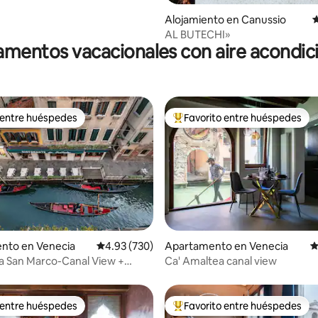
Alojamiento en Canussio
C
AL BUTECHI»
mentos vacacionales con aire acondi
 entre huéspedes
Favorito entre huéspedes
 entre huéspedes
Favorito entre huéspedes prefe
4.98 de 5, 239 reseñas
nto en Venecia
Calificación promedio: 4.93 de 5, 730 reseñas
4.93 (730)
Apartamento en Venecia
C
a San Marco-Canal View +
Ca' Amaltea canal view
ivada
 entre huéspedes
Favorito entre huéspedes
 entre huéspedes
Favorito entre huéspedes prefe