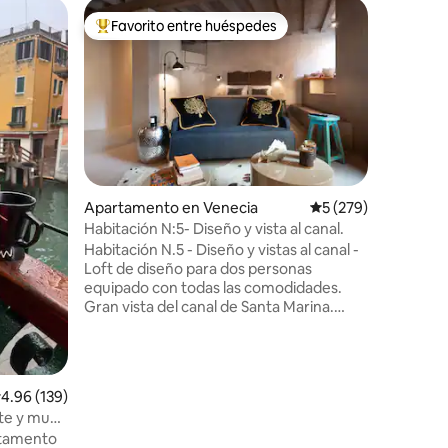
Apartame
Favorito entre huéspedes
Favor
rido
Favorito entre huéspedes preferido
Favorit
The Chur
El aparta
llamada 
ELEMOSIN
antiguas 
en el sigl
de un inc
en 1700 s
sacerdot
Apartamento en Venecia
Calificación promedi
5 (279)
completa
Habitación N:5- Diseño y vista al canal.
encuentra
Habitación N.5 - Diseño y vistas al canal -
de Rialto
Loft de diseño para dos personas
gran sal
equipado con todas las comodidades.
equipada.
Gran vista del canal de Santa Marina.
cromotera
Posible acceso privado en taxi durante el
calefacci
día. Es una alternativa perfecta para una
estancia en un hotel en Venecia. A un
paso de la Piazza San Marco y del puente
alificación promedio: 4.96 de 5, 139 reseñas
4.96 (139)
de Rialto. Con vistas al río de Santa
te y muy
Marina y cerca de la Iglesia de los
rtamento
Milagros. Restaurantes, bares, tabernas