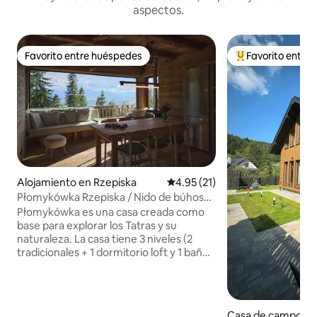
aspectos.
Favorito entre huéspedes
Favorito entre
Favorito entre huéspedes
Favorito entre hu
Alojamiento en Rzepiska
Calificación promedio: 4.95 de 
4.95 (21)
Płomykówka Rzepiska / Nido de búhos
en los Tatras
Płomykówka es una casa creada como
base para explorar los Tatras y su
naturaleza. La casa tiene 3 niveles (2
tradicionales + 1 dormitorio loft y 1 baño)
y 2 amplias terrazas con vistas a las
montañas y los bosques de Tatra. Es un
lugar céntrico y tranquilo para explorar
los Tatras, a 10 minutos de Bukowina y
Casa de campo en