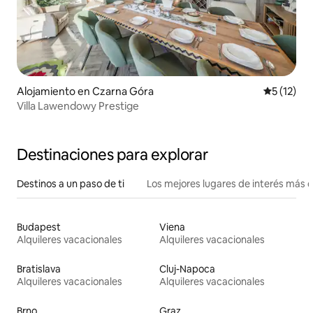
Alojamiento en Czarna Góra
Calificaci
5 (12)
Villa Lawendowy Prestige
Destinaciones para explorar
Destinos a un paso de ti
Los mejores lugares de interés más 
Budapest
Viena
Alquileres vacacionales
Alquileres vacacionales
Bratislava
Cluj-Napoca
Alquileres vacacionales
Alquileres vacacionales
Brno
Graz