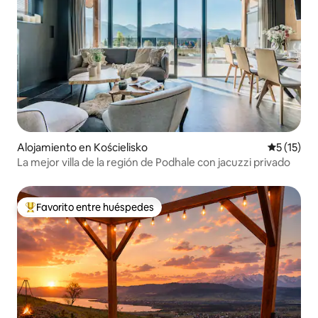
Alojamiento en Kościelisko
Calificaci
5 (15)
La mejor villa de la región de Podhale con jacuzzi privado
Favorito entre huéspedes
Favorito entre huéspedes preferido