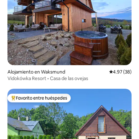
Alojamiento en Waksmund
Calificación p
4.97 (38)
Vidokówka Resort • Casa de las ovejas
Favorito entre huéspedes
Favorito entre huéspedes preferido