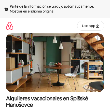
Omite
Parte de la información se tradujo automáticamente. 
el
Mostrar en el idioma original
contenido
Use app
Alquileres vacacionales en Spišské
Hanušovce