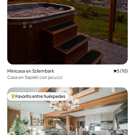
Minicasa en Szlembark
Calificaci
5 (10)
Casa en Sapiski con jacuzzi
Favorito entre huéspedes
Favorito entre huéspedes preferido