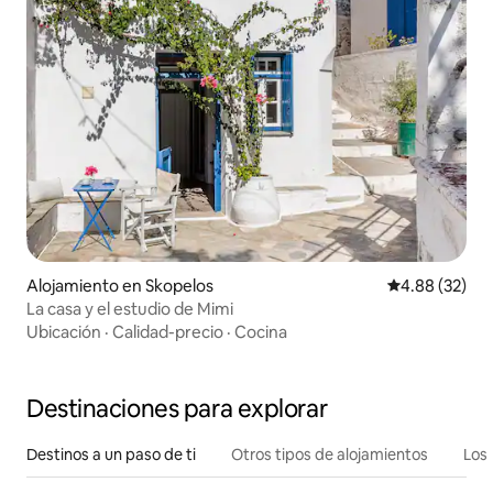
Alojamiento en Skopelos
Calificación p
4.88 (32)
La casa y el estudio de Mimi
Ubicación
·
Calidad-precio
·
Cocina
Destinaciones para explorar
Destinos a un paso de ti
Otros tipos de alojamientos
Los 