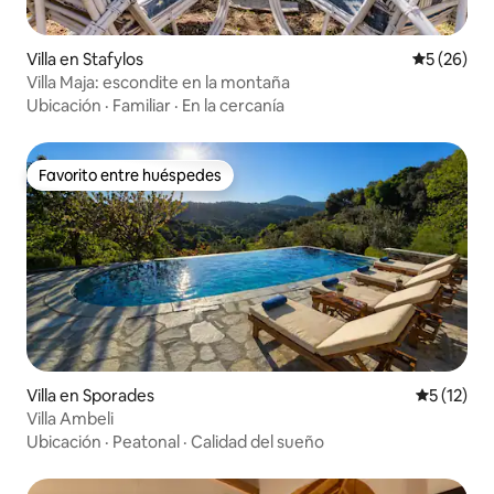
Villa en Stafylos
Calificaci
5 (26)
Villa Maja: escondite en la montaña
Ubicación
·
Familiar
·
En la cercanía
Favorito entre huéspedes
Favorito entre huéspedes
Villa en Sporades
Calificaci
5 (12)
Villa Ambeli
Ubicación
·
Peatonal
·
Calidad del sueño