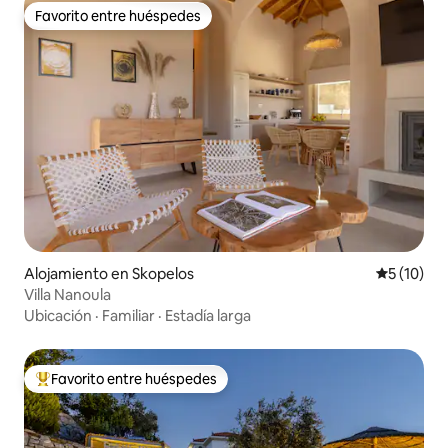
Favorito entre huéspedes
Favorito entre huéspedes
Alojamiento en Skopelos
Calificaci
5 (10)
Villa Nanoula
Ubicación
·
Familiar
·
Estadía larga
Favorito entre huéspedes
Favorito entre huéspedes preferido