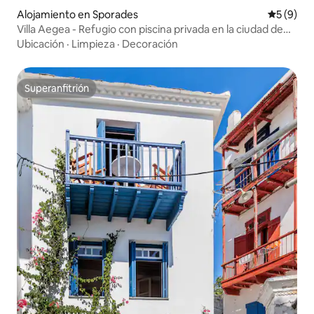
Alojamiento en Sporades
Calificac
5 (9)
Villa Aegea - Refugio con piscina privada en la ciudad de
Skopelos
Ubicación
·
Limpieza
·
Decoración
Superanfitrión
Superanfitrión