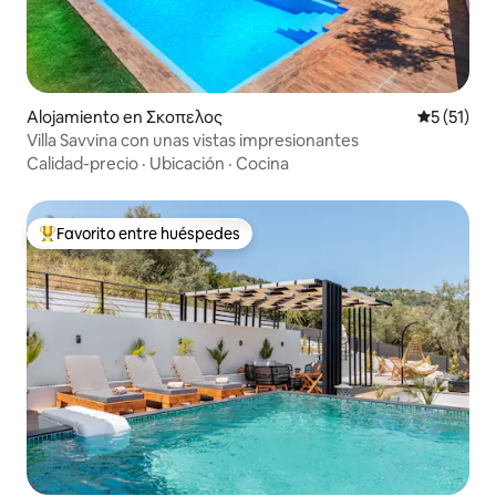
Alojamiento en Σκοπελος
Calificaci
5 (51)
Villa Savvina con unas vistas impresionantes
Calidad-precio
·
Ubicación
·
Cocina
Favorito entre huéspedes
Favorito entre huéspedes preferido