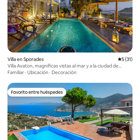
Villa en Sporades
Calificaci
5 (31)
Villa Avaton, magníficas vistas al mar y a la ciudad de
Skopelos
Familiar
·
Ubicación
·
Decoración
Favorito entre huéspedes
Favorito entre huéspedes