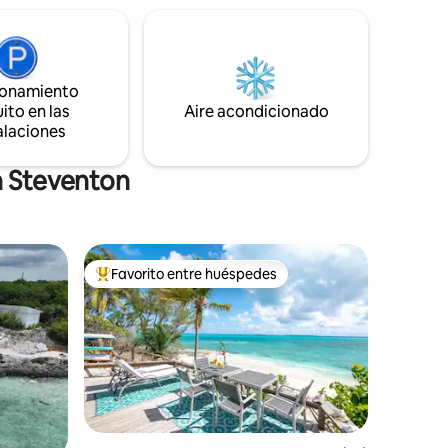
es y
tamaño, paredes de hormigón pulido y
o grupos
madera manchada cálida. Disfruta de la
uila a una
cocina del chef, la piscina climatizada
(con cargo adicional), la bañera de
ionamiento
bre que se
hidromasaje, el cine en casa y la terraza
de la viuda.
ito en las
Aire acondicionado
alaciones
n Steventon
Favorito entre huéspedes
rido
Favorito entre huéspedes preferido