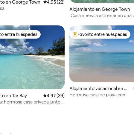
nto en George Town
Calificación promedio: 4.95 de 5, 22 reseñas
4.95 (22)
osa
Alojamiento en George Town
¡Casa nueva a estrenar en una 
privada!
ito entre huéspedes
Favorito entre huéspedes
 entre huéspedes preferido
Favorito entre huéspedes prefe
io: 5 de 5, 12 reseñas
Alojamiento vacacional en Ge
orge Town
Hermosa casa de playa con
to en Tar Bay
Calificación promedio: 4.97 de 5, 39 reseñas
4.97 (39)
espectaculares vistas al mar
a: hermosa casa privada junto a