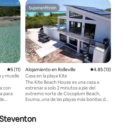
Condo e
Superanfitrión
Favor
rido
Superanfitrión
Favorit
Cabañas S
nivel infe
Apartame
y bien eq
¡Disfruta 
vuelta de
vacacione
acondicio
grande en
dormitori
segundo 
Calificación promedio: 5 de 5, 11 reseñas
5 (11)
Alojamiento en Rolleville
Calificación promedio:
4.85 (13)
terraza co
lavadora/
a y muelle
Casa en la playa Kite
lo que ne
The Kite Beach House es una casa a
increíble
a con
estrenar a solo 2 minutos a pie del
en uno d
ta para
extremo norte de Cocoplum Beach,
la Tierra
de
Exuma, una de las playas más bonitas del
de arena.
mundo. Aguas prístinas o simplemente
relájate en la playa. A poca distancia a pie
a bomba de
de varios bares y restaurantes. La
n Steventon
ón de agua.
propiedad es totalmente alimentada con
ora los
energía solar y cuenta con techos altos,
las
puertas correderas de vidrio de gran