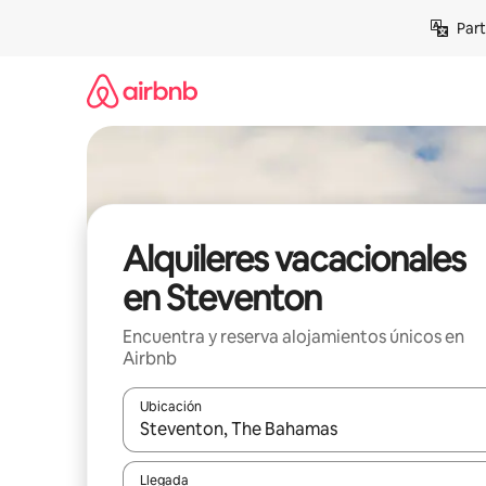
Omite
Part
el
contenido
Alquileres vacacionales
en Steventon
Encuentra y reserva alojamientos únicos en
Airbnb
Ubicación
Cuando los resultados estén disponibles, navega co
Llegada