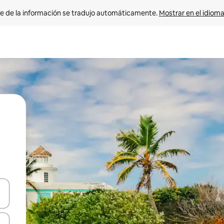
e de la información se tradujo automáticamente. 
Mostrar en el idioma
n las teclas de flecha hacia arriba y hacia abajo o explora con el tact