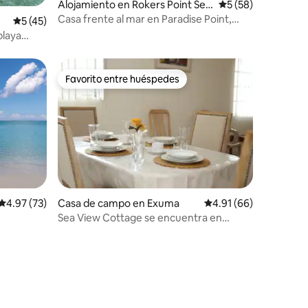
Alojamiento en Rokers Point Set
Calificación promed
5 (58)
tlement
Casa frente al mar en Paradise Point,
Calificación promedio: 5 de 5, 45 reseñas
5 (45)
cerca del aeropuerto
playa
Favorito entre huéspedes
rido
Favorito entre huéspedes
Calificación promedio: 4.97 de 5, 73 reseñas
4.97 (73)
Casa de campo en Exuma
Calificación promedio:
4.91 (66)
Sea View Cottage se encuentra en
Ramsey, Exuma.