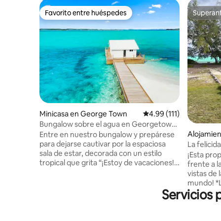
Favorito entre huéspedes
Superanf
Favorito entre huéspedes
Superanf
Minicasa en George Town
Calificación promedio: 
4.99 (111)
Bungalow sobre el agua en Georgetown |
¡Cerca del muelle!
Alojamie
Entre en nuestro bungalow y prepárese
Island
para dejarse cautivar por la espaciosa
La felicid
sala de estar, decorada con un estilo
mejores 
¡Esta prop
tropical que grita “¡Estoy de vacaciones!”.
frente a 
Las puertas de cristal enmarcan las
vistas de
vistas. La terraza, con tumbonas, ofrece
mundo! *La tarifa publicada es SOLO para
vistas que harán que tus seguidores
Servicios 
acceder 
estén celosos. En el interior, una cocina
Queen bdr
pequeña y conexión wifi de alta
2 camas i
velocidad garantiza que puedas subir
noche. Se