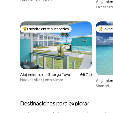
Alojamie
La casa r
Favorito entre huéspedes
Favor
Favorito entre huéspedes preferido
Favorito
Alojamiento en George Town
Calificación promed
5 (12)
Nuevas villas junto al mar
Alojamien
completamente renovadas
Shangri-L
la playa.
Destinaciones para explorar