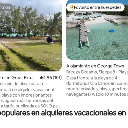
itrión
Favorito entre huéspedes
itrión
Favorito entre huéspedes prefe
4.99 de 5, 111 reseñas
Alojamiento en George Town
Breezy Dreams, Sleeps 8 - Play
nto en Great Exuma
Calificación promedio: 4.96 de 5, 101 reseñas
4.96 (101)
Casa frente a la playa de 4
dormitorios/3,5 baños en Exum
ad a pie de playa para tus
muelle privado y playa, ¡perfec
vacaciones
iedad de alquiler vacacional
navegantes! A solo 10 minutos 
la playa con impresionantes
George Town, cerca de bancos 
 las aguas más hermosas del
Disfruta de la comodidad con el
generador, la potabilizadora, l
populares en alquileres vacacionales e
a DOS DORMITORIOS. (King &
presión y el sistema de filtraci
m) El tercer dormitorio con las
Relájate en tu propia playa, expl
ndividuales es de 100 $ por
Cayos de Exuma o descansa en 
lecciona a más de 4 huéspedes