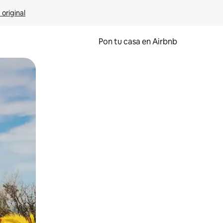
 original
Pon tu casa en Airbnb
o o desliza el dedo.