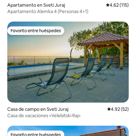
Apartamento en Sveti Juraj
Calificación p
4.62 (115)
Apartamento Alemka 4 (Personas 4+1)
Favorito entre huéspedes
Favorito entre huéspedes
Casa de campo en Sveti Juraj
Calificación 
4.92 (52)
Casa de vacaciones «Velebitski Raj»
Favorito entre huéspedes