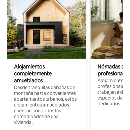
Alojamientos
Nómadas digit
completamente
profesionales 
amueblados
Alojamientos 
profesionales 
Desde tranquilas cabañas de
trabajan a dist
montaña hasta convenientes
espacios de tr
apartamentos urbanos, estos
dedicados.
alojamientos amueblados
cuentan con todos las
comodidades de una
vivienda.