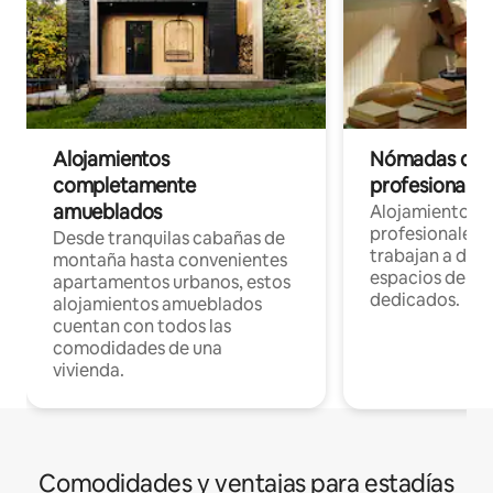
Alojamientos
Nómadas digit
completamente
profesionales 
amueblados
Alojamientos 
profesionales 
Desde tranquilas cabañas de
trabajan a dist
montaña hasta convenientes
espacios de tr
apartamentos urbanos, estos
dedicados.
alojamientos amueblados
cuentan con todos las
comodidades de una
vivienda.
Comodidades y ventajas para estadías