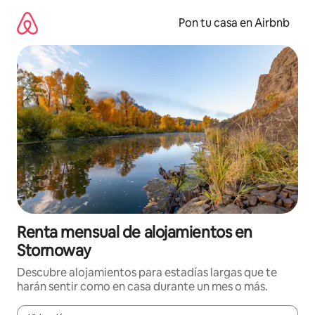
Omite
el
Pon tu casa en Airbnb
contenido
Renta mensual de alojamientos en
Stornoway
Descubre alojamientos para estadías largas que te
harán sentir como en casa durante un mes o más.