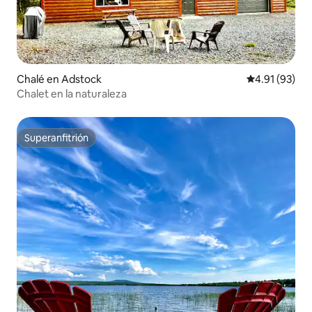
Chalé en Adstock
Calificación 
4.91 (93)
Chalet en la naturaleza
Superanfitrión
Superanfitrión