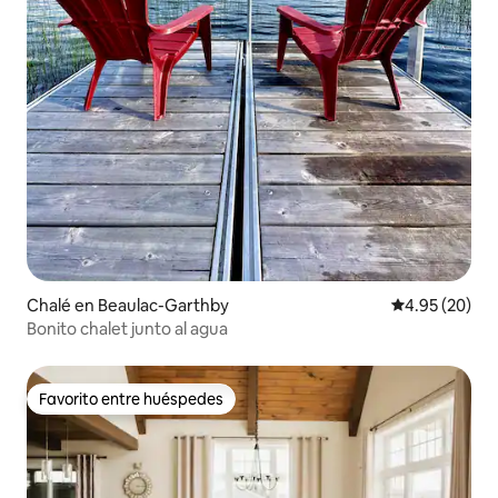
Chalé en Beaulac-Garthby
Calificación p
4.95 (20)
Bonito chalet junto al agua
Favorito entre huéspedes
Favorito entre huéspedes