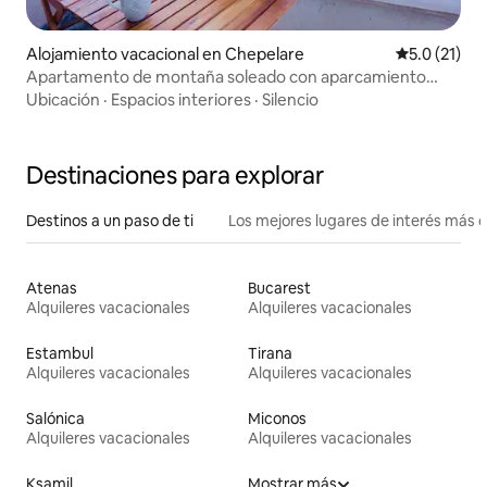
Alojamiento vacacional en Chepelare
Calificación
5.0 (21)
Apartamento de montaña soleado con aparcamiento
gratuito
Ubicación
·
Espacios interiores
·
Silencio
Destinaciones para explorar
Destinos a un paso de ti
Los mejores lugares de interés más 
Atenas
Bucarest
Alquileres vacacionales
Alquileres vacacionales
Estambul
Tirana
Alquileres vacacionales
Alquileres vacacionales
Salónica
Miconos
Alquileres vacacionales
Alquileres vacacionales
Ksamil
Mostrar más