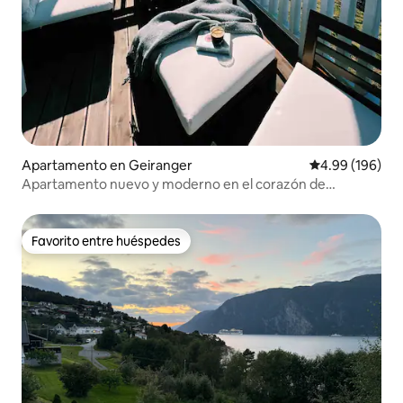
Apartamento en Geiranger
Calificación pr
4.99 (196)
Apartamento nuevo y moderno en el corazón de
Geiranger
Favorito entre huéspedes
Favorito entre huéspedes