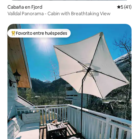
Cabaña en Fjord
Calificaci
5 (41)
Valldal Panorama - Cabin with Breathtaking View
Favorito entre huéspedes
Favorito entre huéspedes preferido