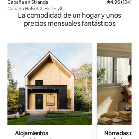
Cabaña en Stranda
Calificación pr
4.96 (104)
Cabaña Helset 2, Hellesylt
La comodidad de un hogar y unos
precios mensuales fantásticos
Alojamientos
Nómadas digit