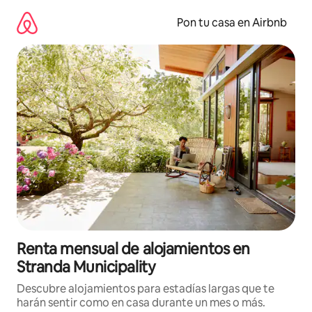
Omite
el
Pon tu casa en Airbnb
contenido
Renta mensual de alojamientos en
Stranda Municipality
Descubre alojamientos para estadías largas que te
harán sentir como en casa durante un mes o más.