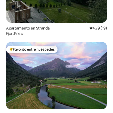
Apartamento en Stranda
Calificación 
4.79 (19)
FjordView
Favorito entre huéspedes
Favorito entre huéspedes preferido