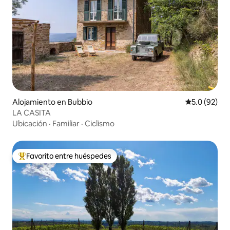
Alojamiento en Bubbio
Calificación
5.0 (92)
LA CASITA
Ubicación
·
Familiar
·
Ciclismo
Favorito entre huéspedes
Favorito entre huéspedes preferido