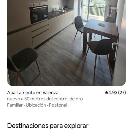
Apartamento en Valenza
Calificación 
4.93 (27)
nuevo a 50 metros del centro, de oro
Familiar
·
Ubicación
·
Peatonal
Destinaciones para explorar