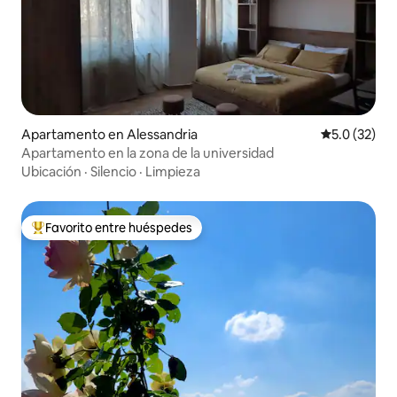
Apartamento en Alessandria
Calificación
5.0 (32)
Apartamento en la zona de la universidad
Ubicación
·
Silencio
·
Limpieza
Favorito entre huéspedes
Favorito entre huéspedes preferido