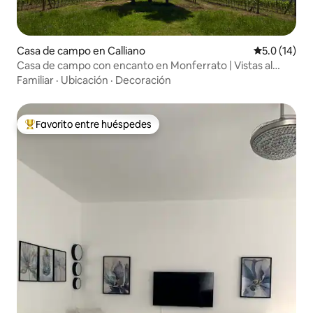
Casa de campo en Calliano
Calificación
5.0 (14)
Casa de campo con encanto en Monferrato | Vistas al
atardecer y vino
Familiar
·
Ubicación
·
Decoración
Favorito entre huéspedes
Favorito entre huéspedes preferido