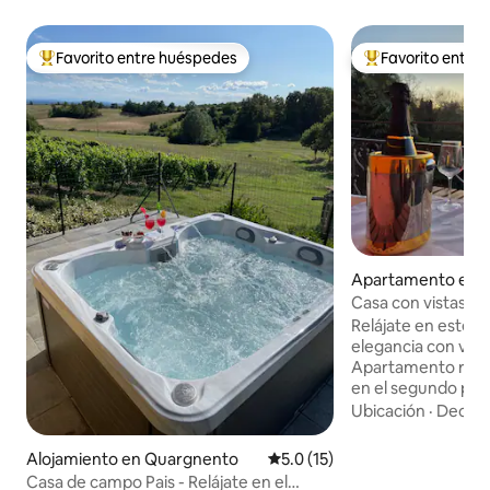
Favorito entre huéspedes
Favorito entre
Favorito entre huéspedes preferido
Favorito entre hu
Apartamento en Va
olomeo
Casa con vistas pa
acondicionado, M
Relájate en este oa
elegancia con vista
Apartamento rec
en el segundo piso
desde el comienzo
Ubicación
·
Decora
km de Alessandria,
pocos kilómetros
Alojamiento en Quargnento
Calificación promedio: 5.0 de 
5.0 (15)
de Monferrato. A
Casa de campo Pais - Relájate en el