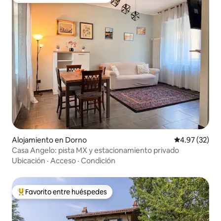
Favorito entre huéspedes preferido
Alojamiento en Dorno
Calificación 
4.97 (32)
Casa Angelo: pista MX y estacionamiento privado
Ubicación
·
Acceso
·
Condición
Favorito entre huéspedes
Favorito entre huéspedes preferido