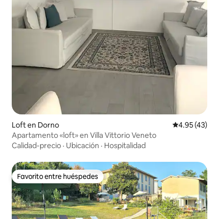
Loft en Dorno
Calificación 
4.95 (43)
Apartamento «loft» en Villa Vittorio Veneto
Calidad-precio
·
Ubicación
·
Hospitalidad
Favorito entre huéspedes
Favorito entre huéspedes