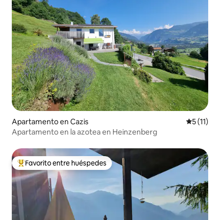
Apartamento en Cazis
Calificaci
5 (11)
Apartamento en la azotea en Heinzenberg
Favorito entre huéspedes
Favorito entre huéspedes preferido