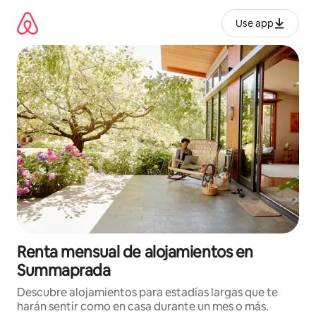
Omite
el
Use app
contenido
Renta mensual de alojamientos en
Summaprada
Descubre alojamientos para estadías largas que te
harán sentir como en casa durante un mes o más.