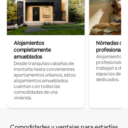
Alojamientos
Nómadas digit
completamente
profesionales 
amueblados
Alojamientos 
profesionales 
Desde tranquilas cabañas de
trabajan a dist
montaña hasta convenientes
espacios de tr
apartamentos urbanos, estos
dedicados.
alojamientos amueblados
cuentan con todos las
comodidades de una
vivienda.
Comodidades y ventajas para estadías