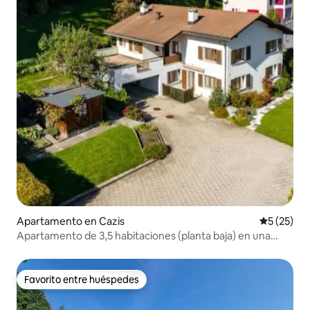
Apartamento en Cazis
Calificaci
5 (25)
Apartamento de 3,5 habitaciones (planta baja) en una
zona tranquila
Favorito entre huéspedes
Favorito entre huéspedes