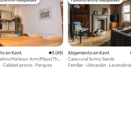
 entre huéspedes preferido
Favorito entre huéspedes
to en Kent
Calificación promedio: 5 de 5, 49 reseñas
5 (49)
Alojamiento en Kent
eativo/Harbour Arm/Playa/The
Casa rural Sunny Sands
·
Calidad-precio
·
Parques
Familiar
·
Ubicación
·
Lavanderí
dio: 5 de 5, 9 reseñas