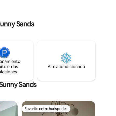
amiento
2 individuales con cremallera Sala de
0 y las
estar: pequeño sofá cama y, disponible
miso de
bajo petición, una lujosa cama de aire
 este
tamaño king. WIFI Punto de carga de
 Sunny Sands
coches Pod Point
ionamiento
ito en las
Aire acondicionado
alaciones
 Sunny Sands
Favorito entre huéspedes
Favorito entre huéspedes