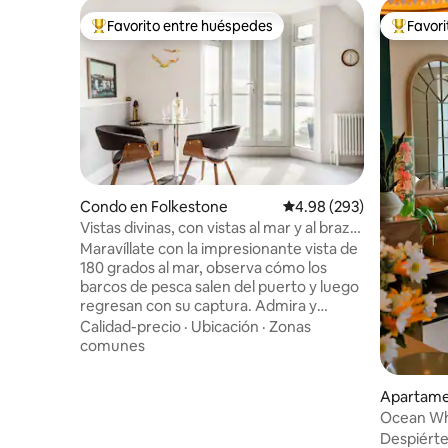
Favorito entre huéspedes
Favor
Favorito entre huéspedes preferido
Favorito
Condo en Folkestone
Calificación promedio: 
4.98 (293)
Vistas divinas, con vistas al mar y al brazo
del puerto de Folkestone
Maravíllate con la impresionante vista de
180 grados al mar, observa cómo los
barcos de pesca salen del puerto y luego
regresan con su captura. Admira y
disfruta de la elegante y cómoda
Calidad-precio
·
Ubicación
·
Zonas
decoración interior retro con toques Art
comunes
Déco. Observa las aves marinas con unos
prismáticos de alta potencia mientras
Apartame
tomas un café, prepara un desayuno
Ocean Wh
abundante y luego recarga las pilas con
dormitori
Despiérte
un paseo por Clifftop, el puerto o la playa.