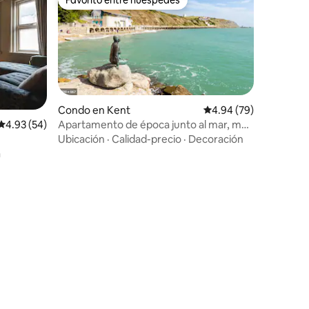
Favorito entre huéspedes
Condo en Kent
Calificación promedio:
4.94 (79)
Apartamento de época junto al mar, muy
Calificación promedio: 4.93 de 5, 54 reseñas
4.93 (54)
bien equipado.
Ubicación
·
Calidad-precio
·
Decoración
a