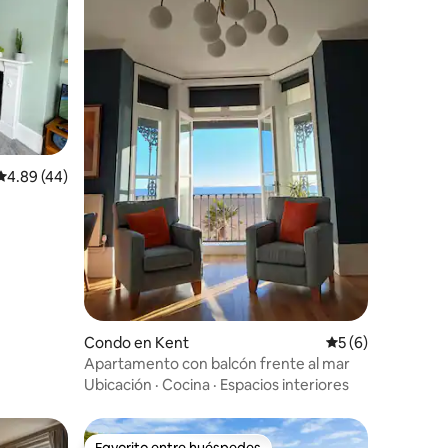
Calificación promedio: 4.89 de 5, 44 reseñas
4.89 (44)
Condo en Kent
Calificación prome
5 (6)
Apartamento con balcón frente al mar
Ubicación
·
Cocina
·
Espacios interiores
Favorito entre huéspedes