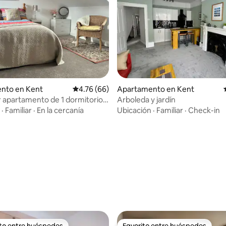
nto en Kent
Calificación promedio: 4.76 de 5, 66 reseñas
4.76 (66)
Apartamento en Kent
apartamento de 1 dormitorio
Arboleda y jardín
ro de la ciudad
·
Familiar
·
En la cercanía
Ubicación
·
Familiar
·
Check-in
io: 5 de 5, 44 reseñas
ito entre huéspedes
Favorito entre huéspedes