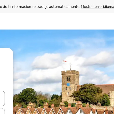
e de la información se tradujo automáticamente. 
Mostrar en el idioma
n las teclas de flecha hacia arriba y hacia abajo o explora con el tact