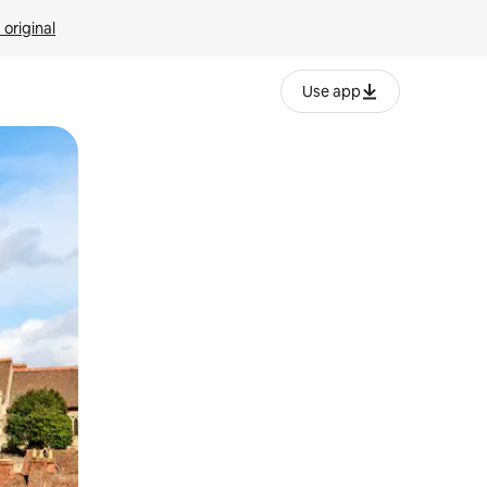
 original
Use app
o o desliza el dedo.