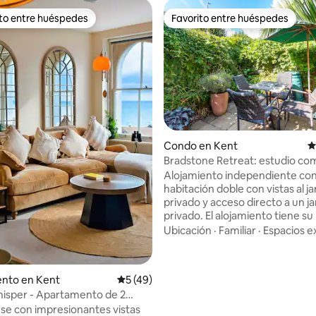
ito entre huéspedes
Favorito entre huéspedes
 entre huéspedes preferido
Favorito entre huéspedes
4.98 de 5, 293 reseñas
Condo en Kent
C
Bradstone Retreat: estudio co
con jardín privado
Alojamiento independiente co
habitación doble con vistas al j
privado y acceso directo a un ja
privado. El alojamiento tiene su
entrada privada. Una cómoda 
Ubicación
·
Familiar
·
Espacios e
colchón de espuma viscoelástic
Instalaciones de té, máquina d
de café, mininevera y microond
nto en Kent
Calificación promedio: 5 de 5, 49 reseñas
5 (49)
Tenemos dos alojamientos; una
isper - Apartamento de 2
se reserva una habitación, blo
os frente al mar
se con impresionantes vistas
otra habitación para que los h