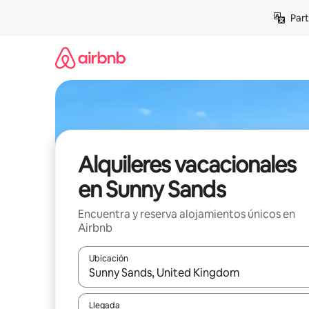
Omite
Part
el
contenido
Alquileres vacacionales
en Sunny Sands
Encuentra y reserva alojamientos únicos en
Airbnb
Ubicación
Cuando los resultados estén disponibles, navega co
Llegada