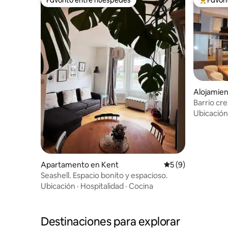
Favorito entre huéspedes
Favorito
Alojamien
Barrio cr
Leas/F51
Ubicación
Apartamento en Kent
Calificación prome
5 (9)
Seashell. Espacio bonito y espacioso.
Ubicación
·
Hospitalidad
·
Cocina
Destinaciones para explorar