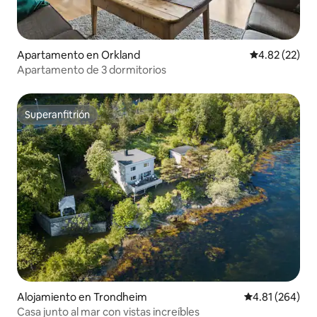
Apartamento en Orkland
Calificación 
4.82 (22)
Apartamento de 3 dormitorios
Superanfitrión
Superanfitrión
Alojamiento en Trondheim
Calificación pr
4.81 (264)
Casa junto al mar con vistas increíbles