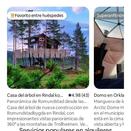
Favorito entre huéspedes
Superanfitrión
Favorito entre huéspedes preferido
Superanfitrión
Casa del árbol en Rindal kom
Calificación promedio: 4.98 de 
4.98 (43)
Domo en Orkland
mune
Panorámica de Romundstad desde las
Manguera de la cúp
alturas
Casa del árbol de nueva construcción en
Arctic Dome Hose
Romundstadbygda en Rindal, con
en el municipio de
impresionantes vistas panorámicas de
está en la cima de
360° a las montañas de Trollheimen. Ven
vista abierta y her
Servicios populares en alquileres
aquí y disfruta de la vista en un entorno
hacia las montaña