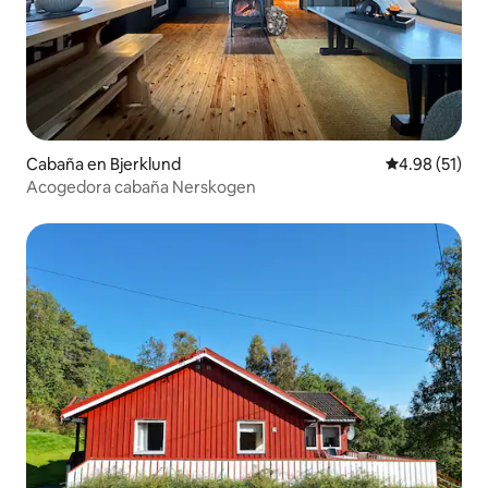
Cabaña en Bjerklund
Calificación 
4.98 (51)
Acogedora cabaña Nerskogen