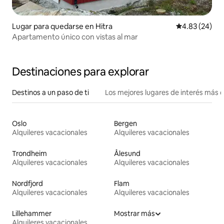
Lugar para quedarse en Hitra
Calificación p
4.83 (24)
Apartamento único con vistas al mar
Destinaciones para explorar
Destinos a un paso de ti
Los mejores lugares de interés más 
Oslo
Bergen
Alquileres vacacionales
Alquileres vacacionales
Trondheim
Ålesund
Alquileres vacacionales
Alquileres vacacionales
Nordfjord
Flam
Alquileres vacacionales
Alquileres vacacionales
Lillehammer
Mostrar más
Alquileres vacacionales