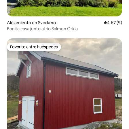
Alojamiento en Svorkmo
Calificación
4.67 (9)
Bonita casa junto al río Salmon Orkla
Favorito entre huéspedes
Favorito entre huéspedes