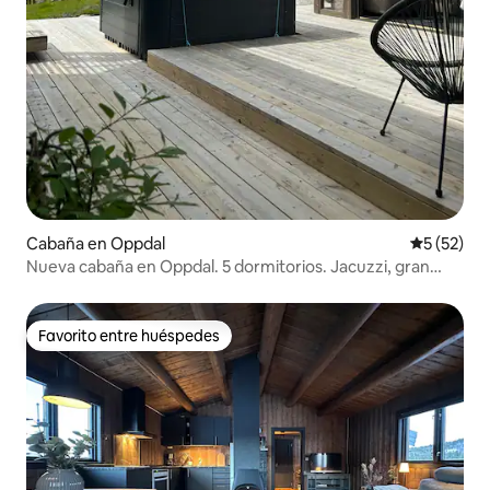
Cabaña en Oppdal
Calificaci
5 (52)
Nueva cabaña en Oppdal. 5 dormitorios. Jacuzzi, gran
área exterior.
Favorito entre huéspedes
Favorito entre huéspedes