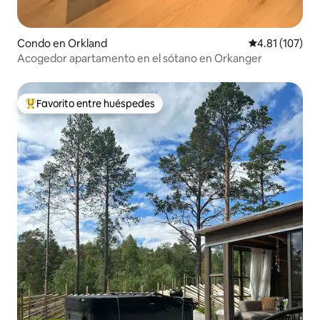
Condo en Orkland
Calificación p
4.81 (107)
Acogedor apartamento en el sótano en Orkanger
Favorito entre huéspedes
Favorito entre huéspedes preferido