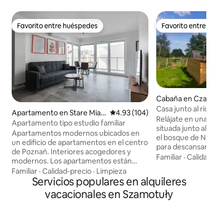
Favorito entre huéspedes
Favorito entre h
Favorito entre huéspedes
Favorito entre h
Cabaña en Czarn
Casa junto al río en
Apartamento en Stare Mias
Calificación promedio: 4.93 de 5
4.93 (104)
bosque de Noteć
Relájate en una h
to
Apartamento tipo estudio familiar
situada junto al río
Apartamentos modernos ubicados en
el bosque de Noteć
un edificio de apartamentos en el centro
para descansar del 
de Poznań. Interiores acogedores y
ciudad, rodeado d
Familiar
·
Calidad-
modernos. Los apartamentos están
morrena. La casa e
totalmente equipados y cómodamente
Familiar
·
Calidad-precio
·
Limpieza
que quieran disfru
amueblados para un máximo de 4
Servicios populares en alquileres
vistas y los cantos
personas. LAS LLAVES SE RECOGEN EN
vacacionales en Szamotuły
alrededores invitan
LA RECEPCIÓN en la entrada principal
bosques y campos
del edificio Towarowa 37. Check-in de
paseos en bicicleta. En el río, 
3:00 p. m. a 10:00 p. m. Número de