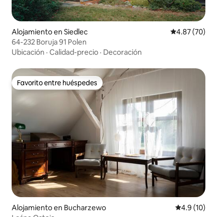
Alojamiento en Siedlec
Calificación p
4.87 (70)
64-232 Boruja 91 Polen
Ubicación
·
Calidad-precio
·
Decoración
Favorito entre huéspedes
Favorito entre huéspedes
Alojamiento en Bucharzewo
Calificación
4.9 (10)