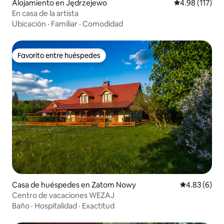
Alojamiento en Jędrzejewo
Calificación p
4.98 (117)
En casa de la artista
Ubicación
·
Familiar
·
Comodidad
Favorito entre huéspedes
Favorito entre huéspedes
Casa de huéspedes en Zatom Nowy
Calificación
4.83 (6)
Centro de vacaciones WEZAJ
Baño
·
Hospitalidad
·
Exactitud