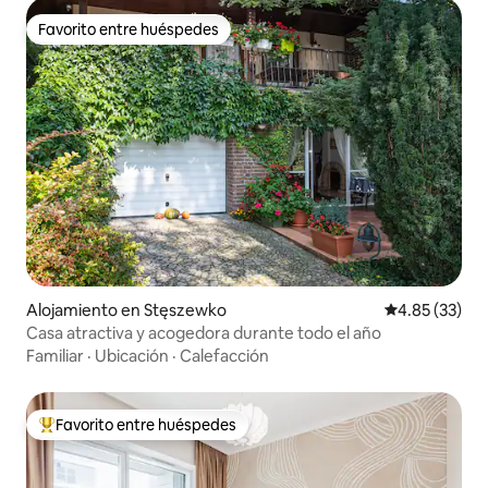
Favorito entre huéspedes
Favorito entre huéspedes
Alojamiento en Stęszewko
Calificación 
4.85 (33)
Casa atractiva y acogedora durante todo el año
Familiar
·
Ubicación
·
Calefacción
Favorito entre huéspedes
Favorito entre huéspedes preferido