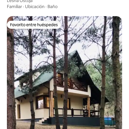
Leśna Ostoja
Familiar
·
Ubicación
·
Baño
Favorito entre huéspedes
Favorito entre huéspedes