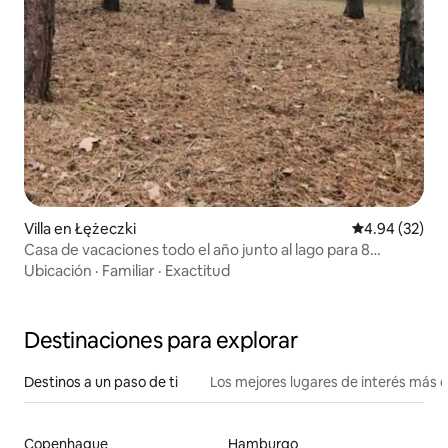
Villa en Łężeczki
Calificación p
4.94 (32)
Casa de vacaciones todo el año junto al lago para 8
personas
Ubicación
·
Familiar
·
Exactitud
Destinaciones para explorar
Destinos a un paso de ti
Los mejores lugares de interés más 
Copenhague
Hamburgo