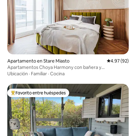
Apartamento en Stare Miasto
Calificación p
4.97 (92)
Apartamentos Choya Harmony con bañera y
aparcamiento gratuito
Ubicación
·
Familiar
·
Cocina
Favorito entre huéspedes
Favorito entre huéspedes preferido