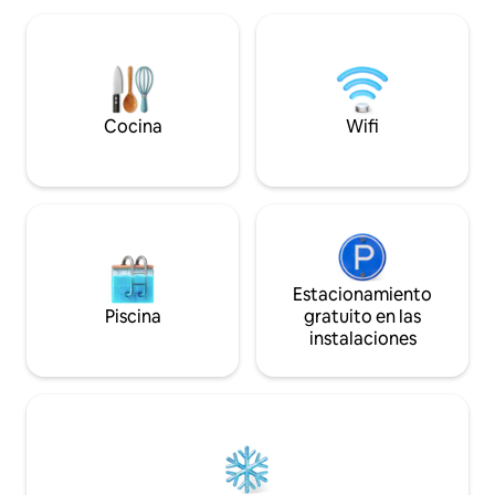
pescadores pueden
habitaciones: 1 Tamaño: unos 30-50 m²
pescando hermoso
Camas dobles: 1 Sofás cama
amantes del agua 
convertibles: 1 El estacionamiento en el
los deportes acuát
garaje está sujeto a una tarifa de 80 PLN
por día Aire acondicionado - PLN 30/día
Alojamiento con mascotas - 50 zł/noche
Cocina
Wifi
Estacionamiento
Piscina
gratuito en las
instalaciones