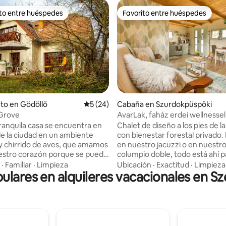
ito entre huéspedes
Favorito entre huéspedes
 entre huéspedes preferido
Favorito entre huéspedes
o: 5 de 5, 263 reseñas
to en Gödöllő
Calificación promedio: 5 de 5, 24 reseñas
5 (24)
Cabaña en Szurdokpüspöki
 Grove
AvarLak, faház erdei wellnessel
ranquila casa se encuentra en
Chalet de diseño a los pies de l
de la ciudad en un ambiente
con bienestar forestal privado. 
 y chirrido de aves, que amamos
en nuestro jacuzzi o en nuestr
estro corazón porque se puede
columpio doble, todo está ahí p
os paseos por el bosque en 1-2
relajarte. En los días más fríos, 
·
Familiar
·
Limpieza
Ubicación
·
Exactitud
·
Limpieza
pulares en alquileres vacacionales en Sz
pie. Nuestra sala de estar de la
la benevolencia de nuestra Sau
ene vistas a la amplia terraza con
finlandesa de leña. En nuestra 
jardín. Nuestra cocina está
campo de dos pisos en el primer
con todos los elementos
damos la bienvenida al primer p
s de cocina, podemos organizar
una cocina totalmente equipad
familiares gigantes aquí y en la
cómoda sala de estar con come