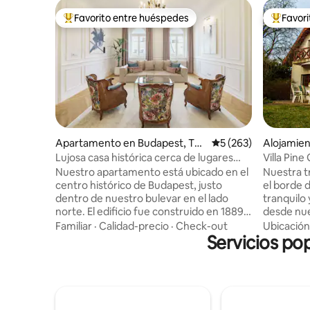
Favorito entre huéspedes
Favor
Favorito entre huéspedes preferido
Favorito
Apartamento en Budapest, Ter
Calificación promedi
5 (263)
Alojamien
ézváros
Lujosa casa histórica cerca de lugares
Villa Pine
emblemáticos del centro
Nuestro apartamento está ubicado en el
Nuestra t
centro histórico de Budapest, justo
el borde 
dentro de nuestro bulevar en el lado
tranquilo
norte. El edificio fue construido en 1889 y
desde nu
ahora está en buenas condiciones. El
llegar a l
Familiar
·
Calidad-precio
·
Check-out
Ubicación
apartamento tiene la más alta calidad en
Servicios po
minutos a 
cada detalle. Equipamiento: Wifi de alta
galería ti
velocidad, TV Samsung Smart SUHD de
acceso al 
65 pulgadas (Netflix, Youtube), canales
equipada 
de cable de alta definición, lavadora,
esenciale
secadora, plancha, tendedero. Sistema
almuerzos 