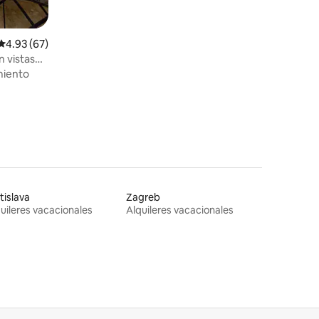
Calificación promedio: 4.93 de 5, 67 reseñas
4.93 (67)
n vistas
miento
tislava
Zagreb
uileres vacacionales
Alquileres vacacionales