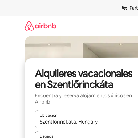
Omite
Part
el
contenido
Alquileres vacacionales
en Szentlőrinckáta
Encuentra y reserva alojamientos únicos en
Airbnb
Ubicación
Cuando los resultados estén disponibles, navega co
Llegada