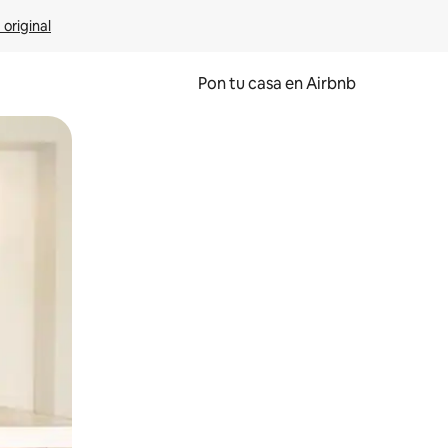
 original
Pon tu casa en Airbnb
o o desliza el dedo.