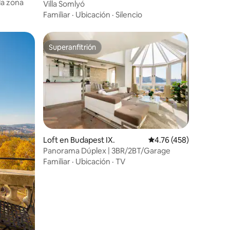
la zona
Villa Somlyó
Familiar
·
Ubicación
·
Silencio
Superanfitrión
Superanfitrión
Loft en Budapest IX.
Calificación promedio: 
4.76 (458)
Panorama Dúplex | 3BR/2BT/Garage
Familiar
·
Ubicación
·
TV