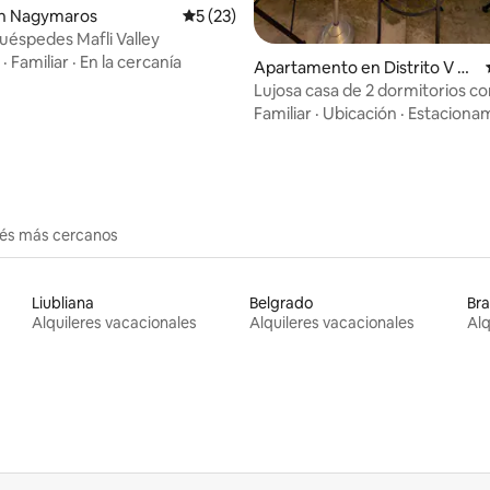
n Nagymaros
Calificación promedio: 5 de 5, 23 reseñas
5 (23)
uéspedes Mafli Valley
·
Familiar
·
En la cercanía
Apartamento en Distrito V de
Budapest
Lujosa casa de 2 dormitorios co
mágicas al Danubio
Familiar
·
Ubicación
·
Estaciona
erés más cercanos
Liubliana
Belgrado
Bra
Alquileres vacacionales
Alquileres vacacionales
Alq