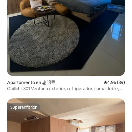
Apartamento en 忠明里
Calificación p
4.95 (39)
Chillchill301 Ventana exterior, refrigerador, cama doble,
Netflix .YouTube
Superanfitrión
Superanfitrión