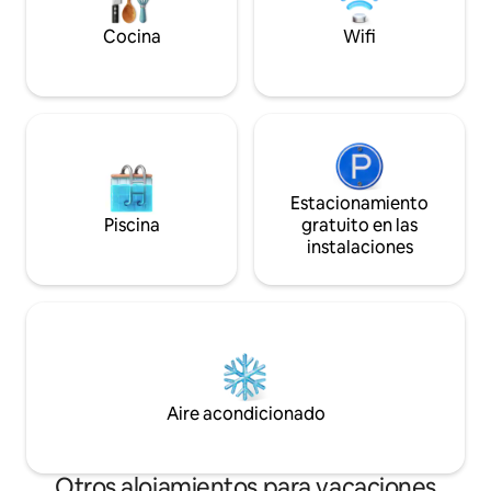
precio anterior es 
almacenes. Es adecuado para familias y
necesario, el núm
amigos. La cocina está equipada de
Cocina
Wifi
huéspedes es 6, se
forma diferente a la de un hotel, por lo
persona NTD 300 p
que puedes preparar una comida
cargo adicional por
abundante y feliz con tu familia y
web muestra el pre
amigos. Hay una parada de autobús en la
2 pasillos, 2 baños,
avenida de Taiwán a 5 minutos a pie, y
habitaciones, pon
también hay Ubike para alquilar debajo
conmigo primero o
del edificio. Equipamiento interior:
convertir el anunci
Televisor 4K de 65 pulgadas con Netflix,
Estacionamiento
reservación de la 
wifi de alta velocidad y decodificador
Piscina
gratuito en las
la página web de l
para que puedas relajarte y disfrutar de
instalaciones
estacionamiento p
películas y programas. 3 camas dobles
acondicionado, ne
QQ de marca alemana de 20.000 yuanes
mod, área para fum
con ropa de cama cómoda para que
secador de pelo, p
duermas hasta el amanecer. Se
primeros auxilios, 
proporciona lavadora y secadora. 3
horno microondas
unidades de aire acondicionado y
3M, tazones, palill
calefacción de frecuencia variable de
de café, zapatillas 
nivel uno. Calentador de agua de
Aire acondicionado
baño, pasta de die
temperatura constante sin corte de
champú, jabón par
energía de Sakura. La cocina está
lavado, enjuague bu
equipada con: cocina eléctrica, campana
Otros alojamientos para vacaciones
respetuoso con el