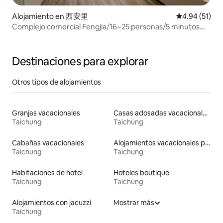
Alojamiento en 西安里
Calificación 
4.94 (51)
Complejo comercial Fengjia/16~25 personas/5 minutos
del mercado nocturno de Fengjia/hay
ascensor/cocina/doble sala de estar/juegos de
mesa/majiang
Destinaciones para explorar
Otros tipos de alojamientos
Granjas vacacionales
Casas adosadas vacacionales
Taichung
Taichung
Cabañas vacacionales
Alojamientos vacacionales para familias
Taichung
Taichung
Habitaciones de hotel
Hoteles boutique
Taichung
Taichung
Alojamientos con jacuzzi
Mostrar más
Taichung