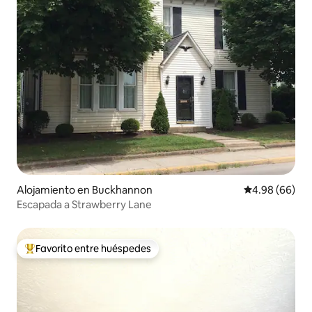
Alojamiento en Buckhannon
Calificación p
4.98 (66)
Escapada a Strawberry Lane
Favorito entre huéspedes
Favorito entre huéspedes preferido