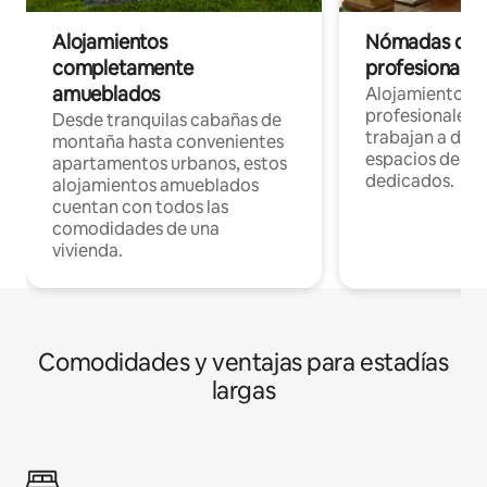
Alojamientos
Nómadas digit
completamente
profesionales 
amueblados
Alojamientos 
profesionales 
Desde tranquilas cabañas de
trabajan a dist
montaña hasta convenientes
espacios de tr
apartamentos urbanos, estos
dedicados.
alojamientos amueblados
cuentan con todos las
comodidades de una
vivienda.
Comodidades y ventajas para estadías
largas