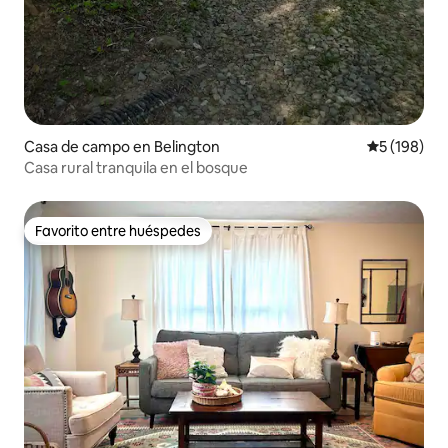
Casa de campo en Belington
Calificació
5 (198)
Casa rural tranquila en el bosque
Favorito entre huéspedes
Favorito entre huéspedes