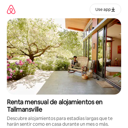
Omite
el
Use app
contenido
Renta mensual de alojamientos en
Tallmansville
Descubre alojamientos para estadías largas que te
harán sentir como en casa durante un mes o más.