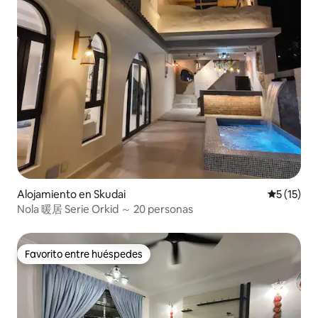
Alojamiento en Skudai
Calificaci
5 (15)
Nola 暖居 Serie Orkid ～ 20 personas
Favorito entre huéspedes
Favorito entre huéspedes