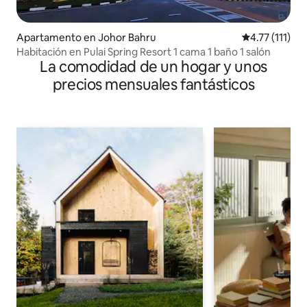
Apartamento en Johor Bahru
Calificación p
4.77 (111)
Habitación en Pulai Spring Resort 1 cama 1 baño 1 salón
La comodidad de un hogar y unos
precios mensuales fantásticos