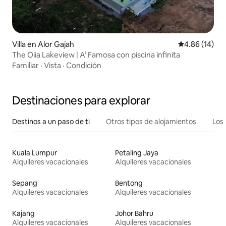
Villa en Alor Gajah
Calificación 
4.86 (14)
The Oiia Lakeview | A’ Famosa con piscina infinita
Familiar
·
Vista
·
Condición
Destinaciones para explorar
Destinos a un paso de ti
Otros tipos de alojamientos
Los 
Kuala Lumpur
Petaling Jaya
Alquileres vacacionales
Alquileres vacacionales
Sepang
Bentong
Alquileres vacacionales
Alquileres vacacionales
Kajang
Johor Bahru
Alquileres vacacionales
Alquileres vacacionales