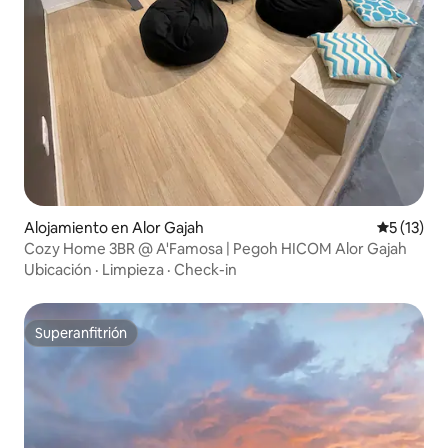
Alojamiento en Alor Gajah
Calificaci
5 (13)
Cozy Home 3BR @ A'Famosa | Pegoh HICOM Alor Gajah
Ubicación
·
Limpieza
·
Check-in
Superanfitrión
Superanfitrión