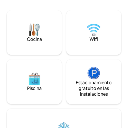
22 huéspedes, hay mucho espacio para
perfecto.
que todos se relajen y disfruten. Tanto si
estás planeando un retiro relajante
como una celebración animada, esta villa
tiene todo lo que necesitas para una
estancia cómoda e inolvidable. ¡Reserva
tu escapada hoy mismo!
Cocina
Wifi
Estacionamiento
Piscina
gratuito en las
instalaciones