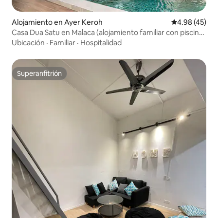
Alojamiento en Ayer Keroh
Calificación 
4.98 (45)
Casa Dua Satu en Malaca (alojamiento familiar con piscina
privada)
Ubicación
·
Familiar
·
Hospitalidad
Superanfitrión
Superanfitrión