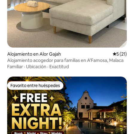
Alojamiento en Alor Gajah
Calificaci
5 (21)
Alojamiento acogedor para familias en A’Famosa, Malaca
Familiar
·
Ubicación
·
Exactitud
Favorito entre huéspedes
Favorito entre huéspedes