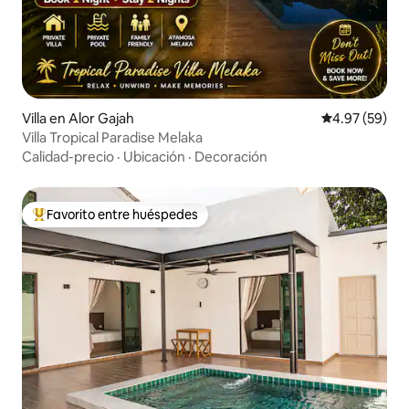
Villa en Alor Gajah
Calificación p
4.97 (59)
Villa Tropical Paradise Melaka
Calidad-precio
·
Ubicación
·
Decoración
Favorito entre huéspedes
Favorito entre huéspedes preferido