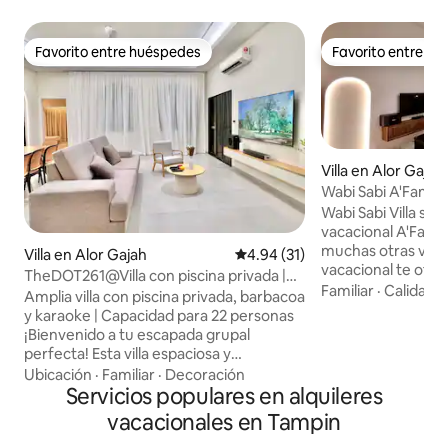
Favorito entre huéspedes
Favorito entre h
Favorito entre huéspedes
Favorito entre h
Villa en Alor Gajah
Wabi Sabi A'Famosa 
Wabi Sabi Villa se
vacacional A'Famo
muchas otras villas
Villa en Alor Gajah
Calificación promedio: 4.94 de 
4.94 (31)
vacacional te ofr
TheDOT261@Villa con piscina privada |
hermosos. Podrías
Familiar
·
Calidad-
Capacidad para 22 personas
Amplia villa con piscina privada, barbacoa
animales (safari), 
y karaoke | Capacidad para 22 personas
actividades acuát
¡Bienvenido a tu escapada grupal
acuático) y podría
perfecta! Esta villa espaciosa y
experiencia de co
totalmente equipada es ideal para
Ubicación
·
Familiar
·
Decoración
comercial temático. El nombre «
familias numerosas. Con 5 cómodas
Servicios populares en alquileres
Sabi» proviene de 
habitaciones, 4 baños limpios y
vacacionales en Tampin
que se centra en la
modernos, y la capacidad de alojar hasta
Nada dura, nada e