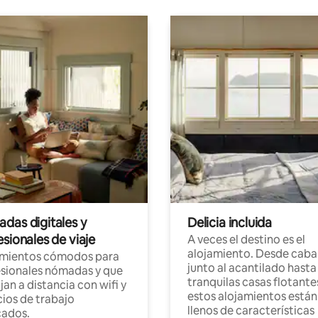
das digitales y
Delicia incluida
sionales de viaje
A veces el destino es el
alojamiento. Desde caba
amientos cómodos para
junto al acantilado hasta
sionales nómadas y que
tranquilas casas flotante
jan a distancia con wifi y
estos alojamientos están
ios de trabajo
llenos de características
cados.