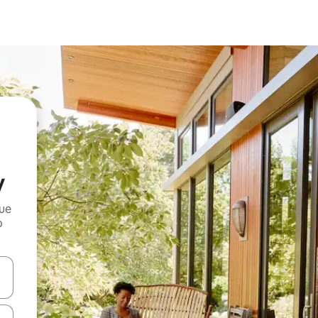
y
que
o
n las teclas de flecha hacia arriba y hacia abajo o explora con el tact