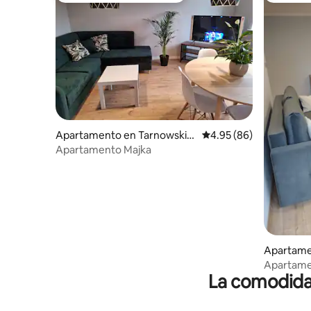
Apartamento en Tarnowskie
Calificación promedio:
4.95 (86)
Góry
Apartamento Majka
Apartame
y
Apartame
La comodidad