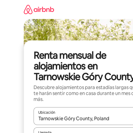
Omite
el
contenido
Renta mensual de
alojamientos en
Tarnowskie Góry Count
Descubre alojamientos para estadías largas 
te harán sentir como en casa durante un mes 
más.
Ubicación
Cuando los resultados estén disponibles, navega co
Llegada