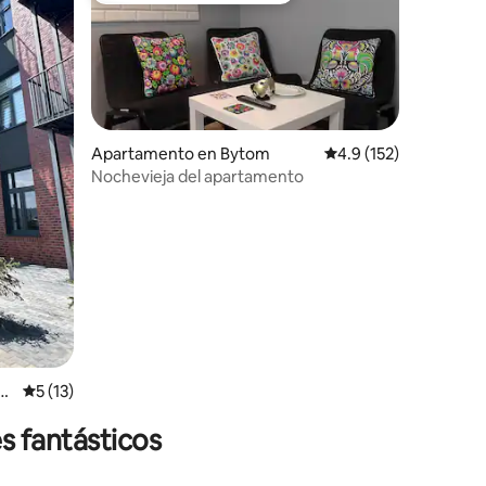
Apartamento en Bytom
Calificación promedio:
4.9 (152)
Nochevieja del apartamento
ór
Calificación promedio: 5 de 5, 13 reseñas
5 (13)
s fantásticos