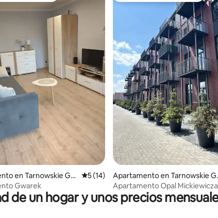
 4.95 de 5, 86 reseñas
nto en Tarnowskie Gór
Calificación promedio: 5 de 5, 14 reseñas
5 (14)
Apartamento en Tarnowskie G
y
nto Gwarek
Apartamento Opal Mickiewicza
 de un hogar y unos precios mensuale