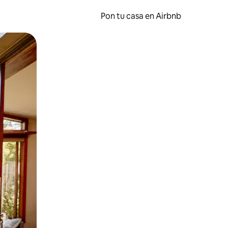
Pon tu casa en Airbnb
o o desliza el dedo.