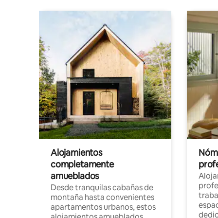
Alojamientos
Nóma
completamente
profe
amueblados
Aloj
profe
Desde tranquilas cabañas de
traba
montaña hasta convenientes
espac
apartamentos urbanos, estos
dedi
alojamientos amueblados