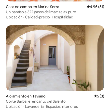
Casa de campo en Marina Serra
Calificación 
4.96 (51)
Un paraíso a 322 pasos del mar: relax puro
Ubicación
·
Calidad-precio
·
Hospitalidad
Alojamiento en Taviano
Calificac
5 (3)
Corte Barba, el encanto del Salento
Ubicación
·
Lavandería
·
Espacios interiores