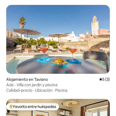
Alojamiento en Taviano
Calificac
5 (3)
Ada - Villa con jardín y piscina
Calidad-precio
·
Ubicación
·
Piscina
Favorito entre huéspedes
Favorito entre huéspedes preferido