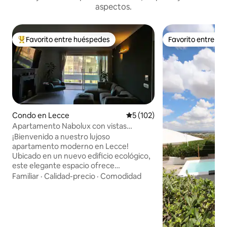
aspectos.
Favorito entre huéspedes
Favorito entre h
Favorito entre huéspedes preferido
Favorito entre h
Condo en Lecce
Calificación promedio: 5 de 5
5 (102)
Apartamento Nabolux con vistas
panorámicas en Lecce
¡Bienvenido a nuestro lujoso
apartamento moderno en Lecce!
Ubicado en un nuevo edificio ecológico,
este elegante espacio ofrece
comodidad y elegancia. Disfrute de una
Familiar
·
Calidad-precio
·
Comodidad
gran sala de estar, una cocina
totalmente equipada, dos dormitorios
bellamente amueblados y dos baños
modernos. El amplio balcón ofrece unas
vistas impresionantes. Hay