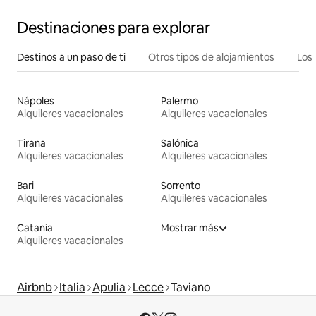
Destinaciones para explorar
Destinos a un paso de ti
Otros tipos de alojamientos
Los 
Nápoles
Palermo
Alquileres vacacionales
Alquileres vacacionales
Tirana
Salónica
Alquileres vacacionales
Alquileres vacacionales
Bari
Sorrento
Alquileres vacacionales
Alquileres vacacionales
Catania
Mostrar más
Alquileres vacacionales
Airbnb
Italia
Apulia
Lecce
Taviano