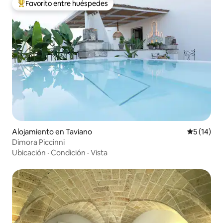
Favorito entre huéspedes
Favorito entre huéspedes preferido
Alojamiento en Taviano
Calificaci
5 (14)
Dimora Piccinni
Ubicación
·
Condición
·
Vista