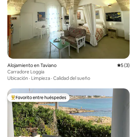
Alojamiento en Taviano
Calificac
5 (3)
Carradore Loggia
Ubicación
·
Limpieza
·
Calidad del sueño
Favorito entre huéspedes
Favorito entre huéspedes preferido