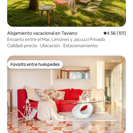
Alojamiento vacacional en Taviano
Calificación p
4.56 (101)
Encanto entre el Mar, Limones y Jacuzzi Privado
Calidad-precio
·
Ubicación
·
Estacionamiento
Favorito entre huéspedes
Favorito entre huéspedes